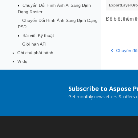
Chuyển Đổi Hình Ảnh Ai Sang Định
ExportLayerGr
Dạng Raster
Để biết thêm th
Chuyển Đổi Hình Ảnh Sang Định Dạng
PSD
Bài viết Kỹ thuật
Giới hạn API
Chuyển đổi
Ghi chú phát hành
Ví dụ
Subscribe to Aspose 
Get monthly newsletters & offers di