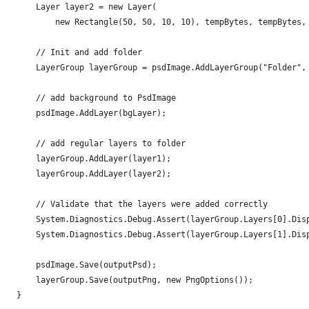
        Layer layer2 = new Layer(
            new Rectangle(50, 50, 10, 10), tempBytes, tempBytes,
        // Init and add folder
        LayerGroup layerGroup = psdImage.AddLayerGroup("Folder",
        // add background to PsdImage
        psdImage.AddLayer(bgLayer);
        // add regular layers to folder
        layerGroup.AddLayer(layer1);
        layerGroup.AddLayer(layer2);
        // Validate that the layers were added correctly
        System.Diagnostics.Debug.Assert(layerGroup.Layers[0].Dis
        System.Diagnostics.Debug.Assert(layerGroup.Layers[1].Dis
        psdImage.Save(outputPsd);
        layerGroup.Save(outputPng, new PngOptions());
    }