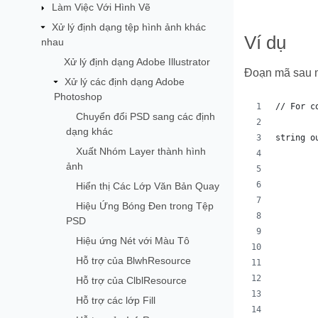
Làm Việc Với Hình Vẽ
Xử lý định dạng tệp hình ảnh khác
Ví dụ
nhau
Xử lý định dạng Adobe Illustrator
Đoạn mã sau m
Xử lý các định dạng Adobe
Photoshop
// For c
Chuyển đổi PSD sang các định
dạng khác
string o
Xuất Nhóm Layer thành hình
ảnh
        
        
Hiển thị Các Lớp Văn Bản Quay
        
Hiệu Ứng Bóng Đen trong Tệp
        
PSD
        
Hiệu ứng Nét với Màu Tô
Hỗ trợ của BlwhResource
        
        
Hỗ trợ của ClblResource
        
Hỗ trợ các lớp Fill
        