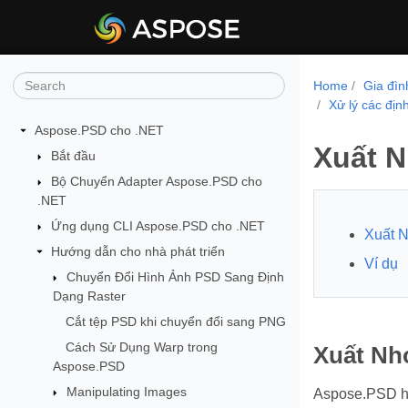
Home
Gia đì
Xử lý các đị
Aspose.PSD cho .NET
Xuất N
Bắt đầu
Bộ Chuyển Adapter Aspose.PSD cho
.NET
Ứng dụng CLI Aspose.PSD cho .NET
Xuất N
Hướng dẫn cho nhà phát triển
Ví dụ
Chuyển Đổi Hình Ảnh PSD Sang Định
Dạng Raster
Cắt tệp PSD khi chuyển đổi sang PNG
Cách Sử Dụng Warp trong
Xuất Nh
Aspose.PSD
Manipulating Images
Aspose.PSD hỗ 