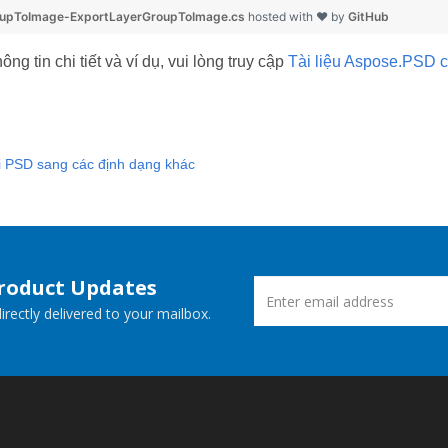
oupToImage-ExportLayerGroupToImage.cs
hosted with ❤ by
GitHub
ông tin chi tiết và ví dụ, vui lòng truy cập
Tài liệu Aspose.PSD 
 PSD sang các định dạng khác
Product Updates
rectly delivered to your mailbox.