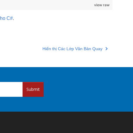
view raw
cho C#
.
Hiển thị Các Lớp Văn Bản Quay
Submit