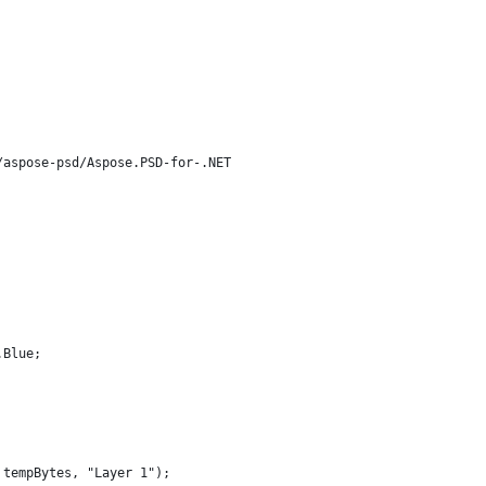
/aspose-psd/Aspose.PSD-for-.NET
.Blue;
 tempBytes, "Layer 1");