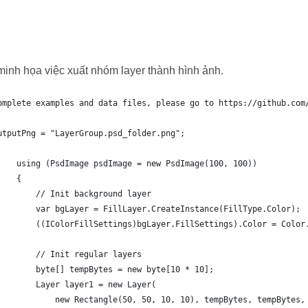
inh họa việc xuất nhóm layer thành hình ảnh.
omplete examples and data files, please go to https://github.com
utputPng = "LayerGroup.psd_folder.png";
    using (PsdImage psdImage = new PsdImage(100, 100))
    {
        // Init background layer
        var bgLayer = FillLayer.CreateInstance(FillType.Color);
        ((IColorFillSettings)bgLayer.FillSettings).Color = Color
        // Init regular layers
        byte[] tempBytes = new byte[10 * 10];
        Layer layer1 = new Layer(
            new Rectangle(50, 50, 10, 10), tempBytes, tempBytes,