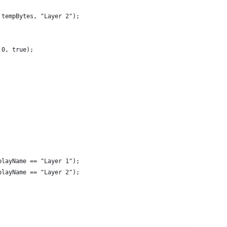
 tempBytes, "Layer 2");
 0, true);
playName == "Layer 1");
playName == "Layer 2");