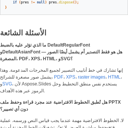
if
(
pres
!=
null
)
pres
.
dispose
();
}
الأسئلة الشائعة
ما الذي تؤثر عليه بالضبط DefaultRegularFont
وDefaultAsianFont — هل هو فقط التصدير أم يشمل أيضًا الصور
المصغرة، PDF، XPS، HTML، وSVG؟
إنها تشارك في خط أنابيب التصيير لجميع المخرجات المدعومة. وهذا
،
HTML
،
raster images
،
XPS
،
PDF
يشمل صور مصغرة للشرائح،
، لأن Aspose.Slides يستخدم نفس منطق التخطيط وحل
SVG
و
الرموز عبر هذه الأهداف.
هل تُطبق الخطوط الافتراضية عند مجرد قراءة وحفظ ملف PPTX
دون أي تصيير؟
لا. الخطوط الافتراضية مهمة عندما يجب قياس النص ورسمه. عملية
فتح‑حفظ مباشرة للعرض لا تغيّر تشغيلات الخط المخزنة أو بنية