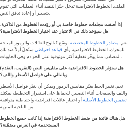
الملف. الخطوط الافتراضية تدخل حيّز التنفيذ أثناء العمليات التي تقوم
بتصيير أو إعادة تدفق النص.
إذا أضفت مجلدات خطوط خاصة بي أو زوّدت الخطوط من الذاكرة،
هل سيؤخذ ذلك في الاعتبار عند اختيار الخطوط الافتراضية؟
نعم.
مصادر الخطوط المخصصة
توسّع كتالوج العائلات والرموز المتاحة
للمحرك. الخطوط الافتراضية وأي
قواعد احتياطي
ستُحلّ أولاً ضد تلك
المصادر، مما يوفّر تغطية أكثر موثوقية على الخوادم وفي الحاويات.
هل ستؤثر الخطوط الافتراضية على مقاييس النص (التقريب، التقدم)
وبالتالي على فواصل الأسطر واللف؟
نعم. تغيير الخط يغيّر مقاييس الرموز ويمكن أن يغيّر فواصل الأسطر
واللف والصفحات أثناء التصيير. للحفاظ على استقرار التخطيط، يمكنك
تضمين الخطوط الأصلية
أو اختيار عائلات افتراضية واحتياطية متوافقة
من الناحية المترية.
هل هناك فائدة من ضبط الخطوط الافتراضية إذا كانت جميع الخطوط
المستخدمة في العرض مضمّنة؟