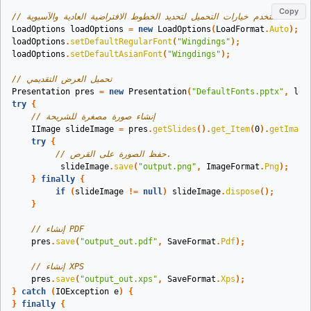
Copy
// استخدم خيارات التحميل لتحديد الخطوط الافتراضية العادية والآسيوية
LoadOptions
loadOptions
=
new
LoadOptions
(
LoadFormat
.
Auto
);
loadOptions
.
setDefaultRegularFont
(
"Wingdings"
);
loadOptions
.
setDefaultAsianFont
(
"Wingdings"
);
// تحميل العرض التقديمي
Presentation
pres
=
new
Presentation
(
"DefaultFonts.pptx"
,
loa
try
{
// إنشاء صورة مصغرة للشريحة
IImage
slideImage
=
pres
.
getSlides
().
get_Item
(
0
).
getImage
try
{
// حفظ الصورة على القرص.
slideImage
.
save
(
"output.png"
,
ImageFormat
.
Png
);
}
finally
{
if
(
slideImage
!=
null
)
slideImage
.
dispose
();
}
// إنشاء PDF
pres
.
save
(
"output_out.pdf"
,
SaveFormat
.
Pdf
);
// إنشاء XPS
pres
.
save
(
"output_out.xps"
,
SaveFormat
.
Xps
);
}
catch
(
IOException
e
)
{
}
finally
{