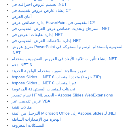
تصميم عروض احترافية في .NET
إنشاء عارض عروض تقديمية في C#
أمان العرض
إدارة خصائص عرض PowerPoint التقديمي في C#
استرجاع وتحديث خصائص عرض العرض التقديمي في .NET
إدارة تعليقات العرض في .NET
إدارة ملاحظات العرض التقديمي في .NET
تعزيز عروض PowerPoint التقديمية باستخدام الرسوم المتحركة في
.NET
إنشاء تأثيرات ثلاثية الأبعاد في العروض التقديمية باستخدام .NET
دعم .NET 6
تعزيز معالجة الصور باستخدام الواجهة الحديثة
Aspose.Slides لـ .NET 6 متعدد المنصات (حزمة ZIP)
Aspose.Slides لـ .NET 6 عبر المنصات
تحديثات للمنصات المستهدفة المدعومة
نظام تصدير HTML الجديد - Aspose.Slides.WebExtensions
عرض تقديمي عبر VBA
مقالات تقنية
الترحيل من أتمتة Microsoft Office إلى Aspose.Slides لـ .NET
الهجرة من الإصدارات السابقة
المشكلات المعروفة