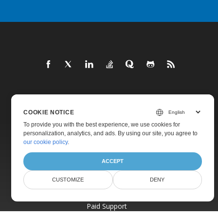
Home
COOKIE NOTICE
Products
To provide you with the best experience, we use cookies for
New Releases
personalization, analytics, and ads. By using our site, you agree to
our cookie policy
.
Pricing
Docs
ACCEPT
Live Demos
CUSTOMIZE
DENY
Free Support
Paid Support