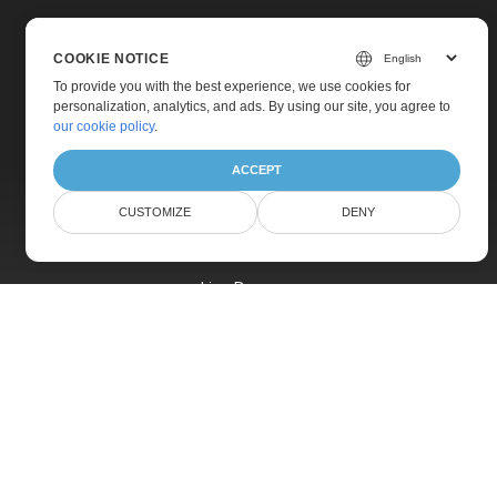
COOKIE NOTICE
To provide you with the best experience, we use cookies for
personalization, analytics, and ads. By using our site, you agree to
Home
our cookie policy
.
Products
ACCEPT
New Releases
CUSTOMIZE
DENY
Pricing
Docs
Live Demos
Free Support
Paid Support
Paid Consulting
Blog
Websites
About