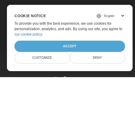
COOKIE NOTICE
To provide you with the best experience, we use cookies for
personalization, analytics, and ads. By using our site, you agree to
Home
our cookie policy
.
Products
ACCEPT
New Releases
CUSTOMIZE
DENY
Pricing
Docs
Live Demos
Free Support
Paid Support
Paid Consulting
Blog
Websites
About