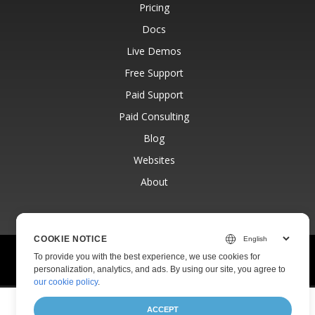
Pricing
Docs
Live Demos
Free Support
Paid Support
Paid Consulting
Blog
Websites
About
COOKIE NOTICE
© Aspose Pty Ltd 2001-2026.
All Rights Reserved.
To provide you with the best experience, we use cookies for
Privacy Policy
Terms of use
Contact
personalization, analytics, and ads. By using our site, you agree to
our cookie policy
.
ACCEPT