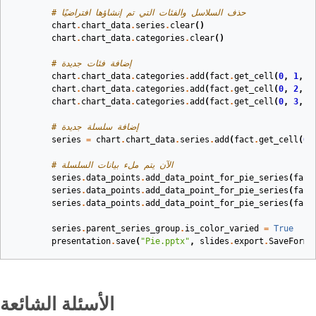
# حذف السلاسل والفئات التي تم إنشاؤها افتراضيًا
chart
.
chart_data
.
series
.
clear
()
chart
.
chart_data
.
categories
.
clear
()
# إضافة فئات جديدة
chart
.
chart_data
.
categories
.
add
(
fact
.
get_cell
(
0
,
1
,
0
chart
.
chart_data
.
categories
.
add
(
fact
.
get_cell
(
0
,
2
,
0
chart
.
chart_data
.
categories
.
add
(
fact
.
get_cell
(
0
,
3
,
0
# إضافة سلسلة جديدة
series
=
chart
.
chart_data
.
series
.
add
(
fact
.
get_cell
(
0
,
# الآن يتم ملء بيانات السلسلة
series
.
data_points
.
add_data_point_for_pie_series
(
fact
series
.
data_points
.
add_data_point_for_pie_series
(
fact
series
.
data_points
.
add_data_point_for_pie_series
(
fact
series
.
parent_series_group
.
is_color_varied
=
True
presentation
.
save
(
"Pie.pptx"
,
slides
.
export
.
SaveForma
الأسئلة الشائعة