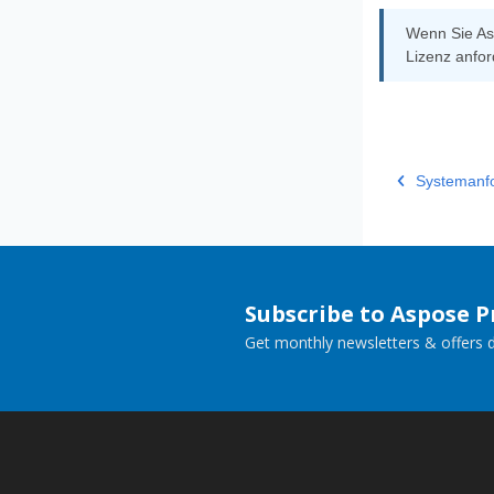
Wenn Sie As
Lizenz anfor
Systemanf
Subscribe to Aspose 
Get monthly newsletters & offers di