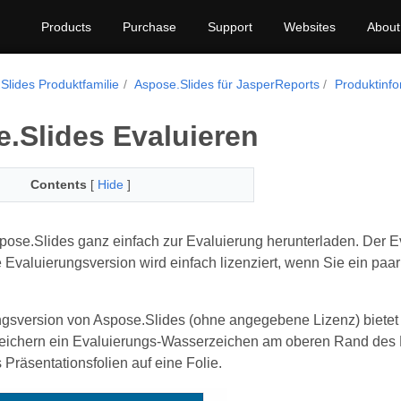
Products
Purchase
Support
Websites
About
Slides Produktfamilie
Aspose.Slides für JasperReports
Produktinf
.Slides Evaluieren
Contents
[
Hide
]
ose.Slides ganz einfach zur Evaluierung herunterladen. Der E
Evaluierungsversion wird einfach lizenziert, wenn Sie ein paa
gsversion von Aspose.Slides (ohne angegebene Lizenz) bietet di
eichern ein Evaluierungs-Wasserzeichen am oberen Rand des D
 Präsentationsfolien auf eine Folie.