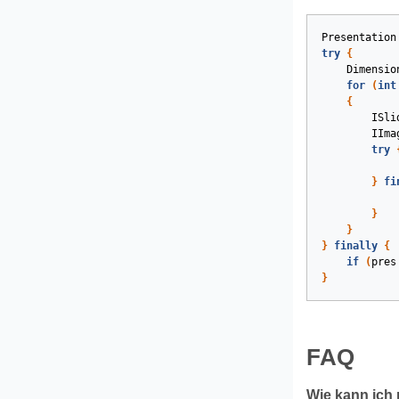
Presentation
try
{
Dimensio
for
(
int
{
ISli
IIma
try
}
fi
}
}
}
finally
{
if
(
pres
}
FAQ
Wie kann ich 