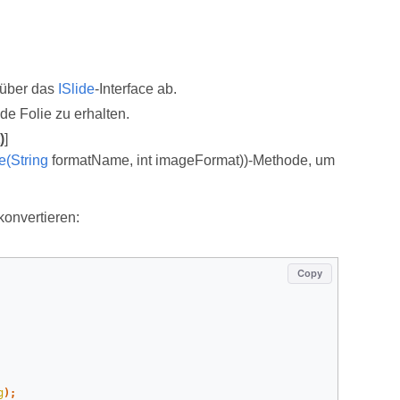
über das
ISlide
-Interface ab.
ede Folie zu erhalten.
)
]
e(String
formatName, int imageFormat))-Methode, um
konvertieren:
Copy
g
);