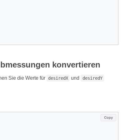
 Abmessungen konvertieren
en Sie die Werte für
und
desiredX
desiredY
.
Copy