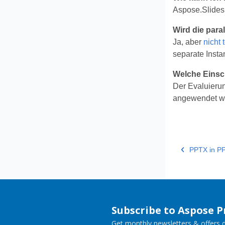
Aspose.Slides 
Wird die para
Ja, aber
nicht 
separate Insta
Welche Einsc
Der Evaluieru
angewendet wi
PPTX in PP
Subscribe to Aspose 
Get monthly newsletters & offers di