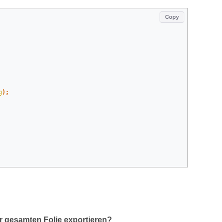
Copy
g
);
er gesamten Folie exportieren?