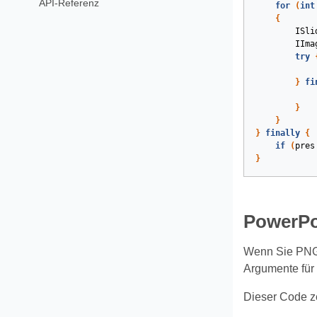
API-Referenz
for
(
int
{
ISli
IIma
try
}
fi
}
}
}
finally
{
if
(
pres
}
PowerPoi
Wenn Sie PNG-
Argumente für
Dieser Code ze