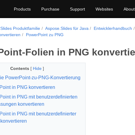
Products
Purchase
Support
Websites
About
Slides Produktfamilie
Aspose.Slides für Java
Entwicklerhandbuch
onvertieren
PowerPoint zu PNG
oint-Folien in PNG konvertie
Contents
[
Hide
]
ie PowerPoint-zu-PNG-Konvertierung
oint in PNG konvertieren
oint in PNG mit benutzerdefinierten
sungen konvertieren
oint in PNG mit benutzerdefinierter
konvertieren