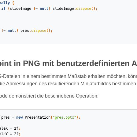
nally
{
if
(
slideImage
!=
null
)
slideImage
.
dispose
();
!=
null
)
pres
.
dispose
();
int in PNG mit benutzerdefinierten
Dateien in einem bestimmten Maßstab erhalten möchten, könn
 die Abmessungen des resultierenden Miniaturbildes bestimmen
ode demonstriert die beschriebene Operation:
pres
=
new
Presentation
(
"pres.pptx"
);
aleX
=
2f
;
aleY
=
2f
;