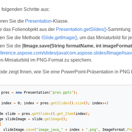
 folgenden Schritte aus:
eren Sie die
Presentation
-Klasse.
e das Folienobjekt aus der
Presentation.getSlides()
‑Sammlung 
en Sie die Methode
ISlide.getImage()
, um das Miniaturbild für j
n Sie die [
IImage.save(String formatName, int imageFormat
reference.aspose.com/slides/java/com.aspose.slides/IImage#sav
en‑Miniaturbild im PNG-Format zu speichern.
de zeigt Ihnen, wie Sie eine PowerPoint-Präsentation in PNG 
pres
=
new
Presentation
(
"pres.pptx"
);
index
=
0
;
index
<
pres
.
getSlides
().
size
();
index
++)
de
slide
=
pres
.
getSlides
().
get_Item
(
index
);
ge
slideImage
=
slide
.
getImage
();
{
slideImage
.
save
(
"image_java_"
+
index
+
".png"
,
ImageFormat
.
Pn