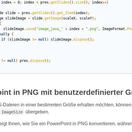
index
=
0
;
index
<
pres
.
getSlides
().
size
();
index
++)
de
slide
=
pres
.
getSlides
().
get_Item
(
index
);
ge
slideImage
=
slide
.
getImage
(
scaleX
,
scaleY
);
{
slideImage
.
save
(
"image_java_"
+
index
+
".png"
,
ImageFormat
.
Pn
nally
{
if
(
slideImage
!=
null
)
slideImage
.
dispose
();
!=
null
)
pres
.
dispose
();
nt in PNG mit benutzerdefinierter G
Dateien in einer bestimmten Größe erhalten möchten, können 
übergeben.
ImageSize
igt Ihnen, wie Sie ein PowerPoint in PNG konvertieren, währe