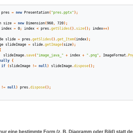
pres
=
new
Presentation
(
"pres.pptx"
);
n
size
=
new
Dimension
(
960
,
720
);
index
=
0
;
index
<
pres
.
getSlides
().
size
();
index
++)
de
slide
=
pres
.
getSlides
().
get_Item
(
index
);
ge
slideImage
=
slide
.
getImage
(
size
);
{
slideImage
.
save
(
"image_java_"
+
index
+
".png"
,
ImageFormat
.
Pn
nally
{
if
(
slideImage
!=
null
)
slideImage
.
dispose
();
!=
null
)
pres
.
dispose
();
nur eine bestimmte Form (z. B. Diagramm oder Bild) statt d