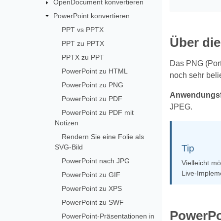
OpenDocument konvertieren
PowerPoint konvertieren
PPT vs PPTX
Über di
PPT zu PPTX
PPTX zu PPT
Das PNG (Porta
PowerPoint zu HTML
noch sehr beli
PowerPoint zu PNG
Anwendungsfa
PowerPoint zu PDF
JPEG.
PowerPoint zu PDF mit
Notizen
Rendern Sie eine Folie als
SVG-Bild
Tip
PowerPoint nach JPG
Vielleicht m
Live-Impleme
PowerPoint zu GIF
PowerPoint zu XPS
PowerPoint zu SWF
PowerPo
PowerPoint‑Präsentationen in