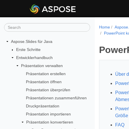
Home
Aspose.
PowerPoint k
Aspose.Slides für Java
PowerP
Erste Schritte
Entwicklerhandbuch
Präsentation verwalten
Präsentation erstellen
Über d
Präsentation öffnen
PowerP
Präsentation überprüfen
PowerP
Präsentationen zusammenführen
Abmes
Druckpräsentation
PowerP
Präsentation importieren
Größe 
Präsentation konvertieren
FAQ