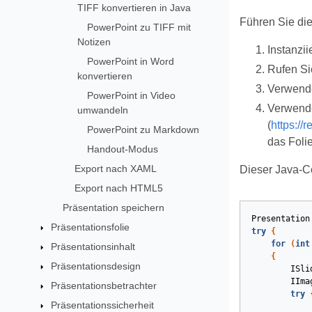
TIFF konvertieren in Java
Führen Sie die
PowerPoint zu TIFF mit
Notizen
Instanzii
PowerPoint in Word
Rufen Si
konvertieren
Verwend
PowerPoint in Video
Verwende
umwandeln
(
https://
PowerPoint zu Markdown
das Foli
Handout-Modus
Export nach XAML
Dieser Java-Co
Export nach HTML5
Präsentation speichern
Presentation
Präsentationsfolie
try
{
for
(
int
Präsentationsinhalt
{
Präsentationsdesign
ISli
IIma
Präsentationsbetrachter
try
Präsentationssicherheit