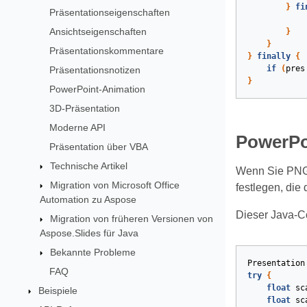
}
fi
Präsentationseigenschaften
Ansichtseigenschaften
}
}
Präsentationskommentare
}
finally
{
if
(
pres
Präsentationsnotizen
}
PowerPoint-Animation
3D-Präsentation
Moderne API
PowerPo
Präsentation über VBA
Technische Artikel
Wenn Sie PNG-
Migration von Microsoft Office
festlegen, die
Automation zu Aspose
Dieser Java-C
Migration von früheren Versionen von
Aspose.Slides für Java
Bekannte Probleme
Presentation
FAQ
try
{
float
sc
Beispiele
float
sc