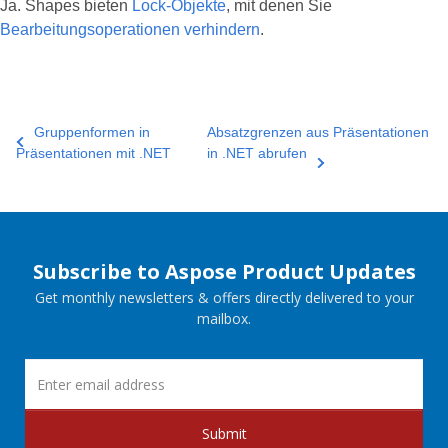
Ja. Shapes bieten
Lock‑Objekte
, mit denen Sie
Bearbeitungsoperationen verhindern
.
Gruppenformen in
Absatzgrenzen aus Präsentationen
Präsentationen mit .NET
in .NET abrufen
Subscribe to Aspose Product Updates
Get monthly newsletters & offers directly delivered to your
mailbox.
Submit