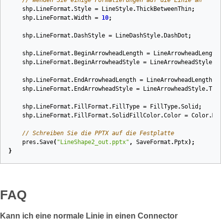
// Wenden Sie einige Formatierungen auf die Linie an
shp
.
LineFormat
.
Style
=
LineStyle
.
ThickBetweenThin
;
shp
.
LineFormat
.
Width
=
10
;
shp
.
LineFormat
.
DashStyle
=
LineDashStyle
.
DashDot
;
shp
.
LineFormat
.
BeginArrowheadLength
=
LineArrowheadLength
shp
.
LineFormat
.
BeginArrowheadStyle
=
LineArrowheadStyle
.
O
shp
.
LineFormat
.
EndArrowheadLength
=
LineArrowheadLength
.
L
shp
.
LineFormat
.
EndArrowheadStyle
=
LineArrowheadStyle
.
Tri
shp
.
LineFormat
.
FillFormat
.
FillType
=
FillType
.
Solid
;
shp
.
LineFormat
.
FillFormat
.
SolidFillColor
.
Color
=
Color
.
Ma
// Schreiben Sie die PPTX auf die Festplatte
pres
.
Save
(
"LineShape2_out.pptx"
,
SaveFormat
.
Pptx
);
}
FAQ
Kann ich eine normale Linie in einen Connector