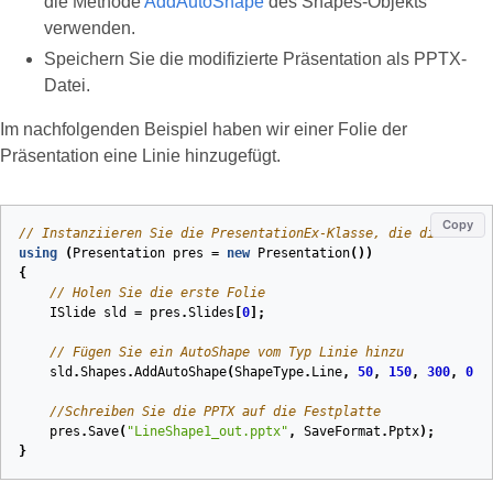
die Methode
AddAutoShape
des Shapes-Objekts
verwenden.
Speichern Sie die modifizierte Präsentation als PPTX-
Datei.
Im nachfolgenden Beispiel haben wir einer Folie der
Präsentation eine Linie hinzugefügt.
Copy
// Instanziieren Sie die PresentationEx-Klasse, die die PPTX-
using
(
Presentation
pres
=
new
Presentation
())
{
// Holen Sie die erste Folie
ISlide
sld
=
pres
.
Slides
[
0
];
// Fügen Sie ein AutoShape vom Typ Linie hinzu
sld
.
Shapes
.
AddAutoShape
(
ShapeType
.
Line
,
50
,
150
,
300
,
0
);
//Schreiben Sie die PPTX auf die Festplatte
pres
.
Save
(
"LineShape1_out.pptx"
,
SaveFormat
.
Pptx
);
}