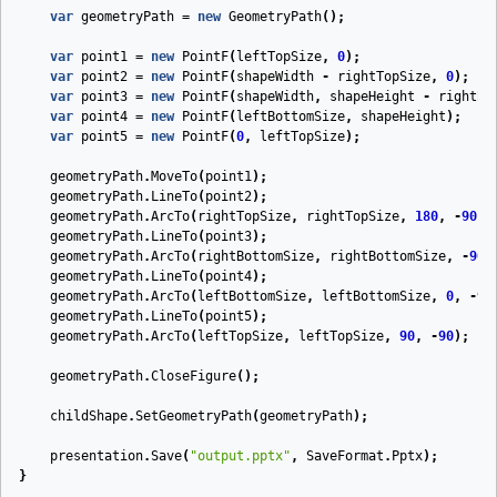
var
geometryPath
=
new
GeometryPath
();
var
point1
=
new
PointF
(
leftTopSize
,
0
);
var
point2
=
new
PointF
(
shapeWidth
-
rightTopSize
,
0
);
var
point3
=
new
PointF
(
shapeWidth
,
shapeHeight
-
rightBo
var
point4
=
new
PointF
(
leftBottomSize
,
shapeHeight
);
var
point5
=
new
PointF
(
0
,
leftTopSize
);
geometryPath
.
MoveTo
(
point1
);
geometryPath
.
LineTo
(
point2
);
geometryPath
.
ArcTo
(
rightTopSize
,
rightTopSize
,
180
,
-
90
);
geometryPath
.
LineTo
(
point3
);
geometryPath
.
ArcTo
(
rightBottomSize
,
rightBottomSize
,
-
90
,
geometryPath
.
LineTo
(
point4
);
geometryPath
.
ArcTo
(
leftBottomSize
,
leftBottomSize
,
0
,
-
90
geometryPath
.
LineTo
(
point5
);
geometryPath
.
ArcTo
(
leftTopSize
,
leftTopSize
,
90
,
-
90
);
geometryPath
.
CloseFigure
();
childShape
.
SetGeometryPath
(
geometryPath
);
presentation
.
Save
(
"output.pptx"
,
SaveFormat
.
Pptx
);
}