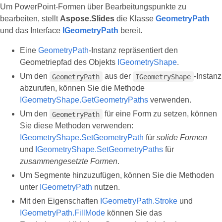
Um PowerPoint‑Formen über Bearbeitungspunkte zu
bearbeiten, stellt
Aspose.Slides
die Klasse
GeometryPath
und das Interface
IGeometryPath
bereit.
Eine
GeometryPath
-Instanz repräsentiert den
Geometriepfad des Objekts
IGeometryShape
.
Um den
aus der
‑Instanz
GeometryPath
IGeometryShape
abzurufen, können Sie die Methode
IGeometryShape.GetGeometryPaths
verwenden.
Um den
für eine Form zu setzen, können
GeometryPath
Sie diese Methoden verwenden:
IGeometryShape.SetGeometryPath
für
solide Formen
und
IGeometryShape.SetGeometryPaths
für
zusammengesetzte Formen
.
Um Segmente hinzuzufügen, können Sie die Methoden
unter
IGeometryPath
nutzen.
Mit den Eigenschaften
IGeometryPath.Stroke
und
IGeometryPath.FillMode
können Sie das