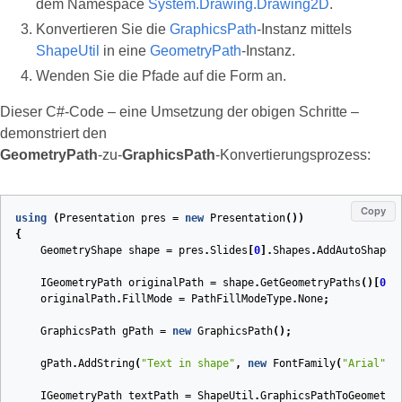
dem Namespace
System.Drawing.Drawing2D
.
Konvertieren Sie die
GraphicsPath
-Instanz mittels
ShapeUtil
in eine
GeometryPath
-Instanz.
Wenden Sie die Pfade auf die Form an.
Dieser C#‑Code – eine Umsetzung der obigen Schritte –
demonstriert den
GeometryPath
‑zu‑
GraphicsPath
‑Konvertierungsprozess:
Copy
using
(
Presentation
pres
=
new
Presentation
())
{
GeometryShape
shape
=
pres
.
Slides
[
0
].
Shapes
.
AddAutoShape
(
IGeometryPath
originalPath
=
shape
.
GetGeometryPaths
()[
0
];
originalPath
.
FillMode
=
PathFillModeType
.
None
;
GraphicsPath
gPath
=
new
GraphicsPath
();
gPath
.
AddString
(
"Text in shape"
,
new
FontFamily
(
"Arial"
),
IGeometryPath
textPath
=
ShapeUtil
.
GraphicsPathToGeometry