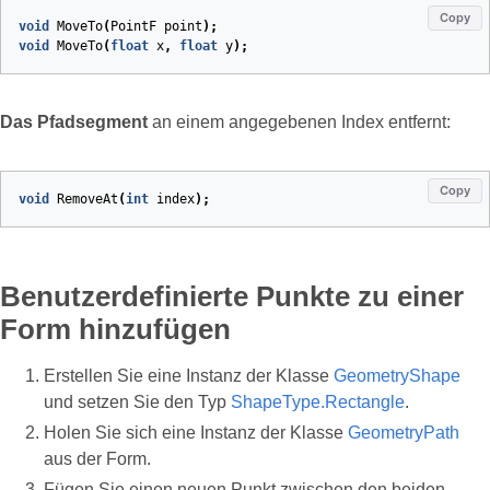
Copy
void
MoveTo
(
PointF
point
)
;
void
MoveTo
(
float
x
,
float
y
)
;
Das Pfadsegment
an einem angegebenen Index entfernt:
Copy
void
RemoveAt
(
int
index
)
;
Benutzerdefinierte Punkte zu einer
Form hinzufügen
Erstellen Sie eine Instanz der Klasse
GeometryShape
und setzen Sie den Typ
ShapeType.Rectangle
.
Holen Sie sich eine Instanz der Klasse
GeometryPath
aus der Form.
Fügen Sie einen neuen Punkt zwischen den beiden