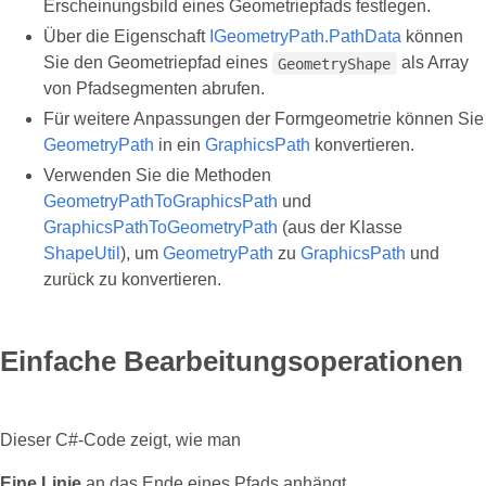
Erscheinungsbild eines Geometriepfads festlegen.
Über die Eigenschaft
IGeometryPath.PathData
können
Sie den Geometriepfad eines
als Array
GeometryShape
von Pfadsegmenten abrufen.
Für weitere Anpassungen der Formgeometrie können Sie
GeometryPath
in ein
GraphicsPath
konvertieren.
Verwenden Sie die Methoden
GeometryPathToGraphicsPath
und
GraphicsPathToGeometryPath
(aus der Klasse
ShapeUtil
), um
GeometryPath
zu
GraphicsPath
und
zurück zu konvertieren.
Einfache Bearbeitungsoperationen
Dieser C#‑Code zeigt, wie man
Eine Linie
an das Ende eines Pfads anhängt