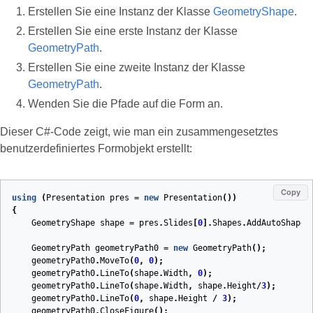
Erstellen Sie eine Instanz der Klasse
GeometryShape
.
Erstellen Sie eine erste Instanz der Klasse
GeometryPath
.
Erstellen Sie eine zweite Instanz der Klasse
GeometryPath
.
Wenden Sie die Pfade auf die Form an.
Dieser C#‑Code zeigt, wie man ein zusammengesetztes
benutzerdefiniertes Formobjekt erstellt:
Copy
using
(
Presentation
pres
=
new
Presentation
())
{
GeometryShape
shape
=
pres
.
Slides
[
0
].
Shapes
.
AddAutoShape
(
GeometryPath
geometryPath0
=
new
GeometryPath
();
geometryPath0
.
MoveTo
(
0
,
0
);
geometryPath0
.
LineTo
(
shape
.
Width
,
0
);
geometryPath0
.
LineTo
(
shape
.
Width
,
shape
.
Height
/
3
);
geometryPath0
.
LineTo
(
0
,
shape
.
Height
/
3
);
geometryPath0
.
CloseFigure
();