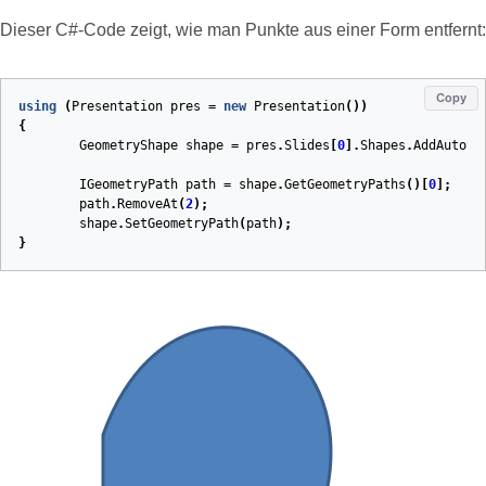
Dieser C#‑Code zeigt, wie man Punkte aus einer Form entfernt:
Copy
using
(
Presentation
pres
=
new
Presentation
())
{
GeometryShape
shape
=
pres
.
Slides
[
0
].
Shapes
.
AddAutoSh
IGeometryPath
path
=
shape
.
GetGeometryPaths
()[
0
];
path
.
RemoveAt
(
2
);
shape
.
SetGeometryPath
(
path
);
}