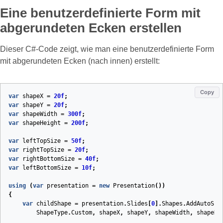
Eine benutzerdefinierte Form mit
abgerundeten Ecken erstellen
Dieser C#‑Code zeigt, wie man eine benutzerdefinierte Form
mit abgerundeten Ecken (nach innen) erstellt:
Copy
var
shapeX
=
20f
;
var
shapeY
=
20f
;
var
shapeWidth
=
300f
;
var
shapeHeight
=
200f
;
var
leftTopSize
=
50f
;
var
rightTopSize
=
20f
;
var
rightBottomSize
=
40f
;
var
leftBottomSize
=
10f
;
using
(
var
presentation
=
new
Presentation
())
{
var
childShape
=
presentation
.
Slides
[
0
].
Shapes
.
AddAutoSha
ShapeType
.
Custom
,
shapeX
,
shapeY
,
shapeWidth
,
shapeHe