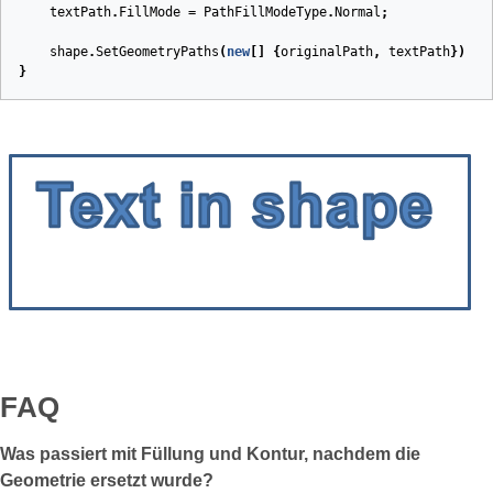
textPath
.
FillMode
=
PathFillModeType
.
Normal
;
shape
.
SetGeometryPaths
(
new
[]
{
originalPath
,
textPath
})
;
}
FAQ
Was passiert mit Füllung und Kontur, nachdem die
Geometrie ersetzt wurde?