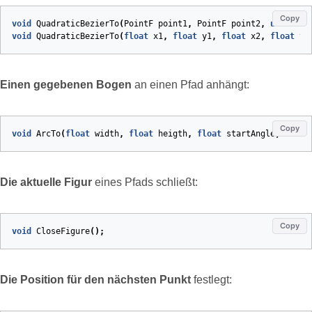
Copy
void
QuadraticBezierTo
(
PointF
point1
,
PointF
point2
,
uint
ind
void
QuadraticBezierTo
(
float
x1
,
float
y1
,
float
x2
,
float
y2
Einen gegebenen Bogen
an einen Pfad anhängt:
Copy
void
ArcTo
(
float
width
,
float
heigth
,
float
startAngle
,
float
Die aktuelle Figur
eines Pfads schließt:
Copy
void
CloseFigure
(
)
;
Die Position für den nächsten Punkt
festlegt: