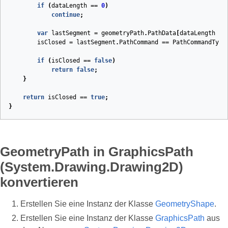
if
(
dataLength
==
0
)
continue
;
var
lastSegment
=
geometryPath
.
PathData
[
dataLength
-
isClosed
=
lastSegment
.
PathCommand
==
PathCommandType
if
(
isClosed
==
false
)
return
false
;
}
return
isClosed
==
true
;
}
GeometryPath in GraphicsPath
(System.Drawing.Drawing2D)
konvertieren
Erstellen Sie eine Instanz der Klasse
GeometryShape
.
Erstellen Sie eine Instanz der Klasse
GraphicsPath
aus