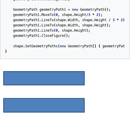
GeometryPath
geometryPath1
=
new
GeometryPath
();
geometryPath1
.
MoveTo
(
0
,
shape
.
Height
/
3
*
2
);
geometryPath1
.
LineTo
(
shape
.
Width
,
shape
.
Height
/
3
*
2
);
geometryPath1
.
LineTo
(
shape
.
Width
,
shape
.
Height
);
geometryPath1
.
LineTo
(
0
,
shape
.
Height
);
geometryPath1
.
CloseFigure
();
shape
.
SetGeometryPaths
(
new
GeometryPath
[]
{
geometryPath0
}