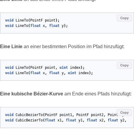
Copy
void
LineTo
(
PointF
point
)
;
void
LineTo
(
float
x
,
float
y
)
;
Eine Linie
an einer bestimmten Position im Pfad hinzufügt:
Copy
void
LineTo
(
PointF
point
,
uint
index
)
;
void
LineTo
(
float
x
,
float
y
,
uint
index
)
;
Eine kubische Bézier‑Kurve
am Ende eines Pfads hinzufügt:
Copy
void
CubicBezierTo
(
PointF
point1
,
PointF
point2
,
PointF
point
void
CubicBezierTo
(
float
x1
,
float
y1
,
float
x2
,
float
y2
,
fl