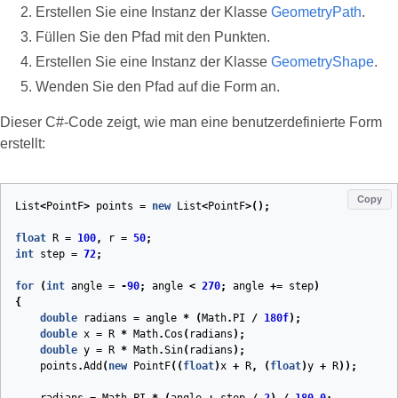
Erstellen Sie eine Instanz der Klasse
GeometryPath
.
Füllen Sie den Pfad mit den Punkten.
Erstellen Sie eine Instanz der Klasse
GeometryShape
.
Wenden Sie den Pfad auf die Form an.
Dieser C#‑Code zeigt, wie man eine benutzerdefinierte Form
erstellt:
Copy
List
<
PointF
>
points
=
new
List
<
PointF
>();
float
R
=
100
,
r
=
50
;
int
step
=
72
;
for
(
int
angle
=
-
90
;
angle
<
270
;
angle
+=
step
)
{
double
radians
=
angle
*
(
Math
.
PI
/
180f
);
double
x
=
R
*
Math
.
Cos
(
radians
);
double
y
=
R
*
Math
.
Sin
(
radians
);
points
.
Add
(
new
PointF
((
float
)
x
+
R
,
(
float
)
y
+
R
));