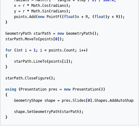
radians
=
Math
.
PI
*
(
angle
+
step
/
2
)
/
180.0
;
x
=
r
*
Math
.
Cos
(
radians
);
y
=
r
*
Math
.
Sin
(
radians
);
points
.
Add
(
new
PointF
((
float
)
x
+
R
,
(
float
)
y
+
R
));
}
GeometryPath
starPath
=
new
GeometryPath
();
starPath
.
MoveTo
(
points
[
0
]);
for
(
int
i
=
1
;
i
<
points
.
Count
;
i
++)
{
starPath
.
LineTo
(
points
[
i
]);
}
starPath
.
CloseFigure
();
using
(
Presentation
pres
=
new
Presentation
())
{
GeometryShape
shape
=
pres
.
Slides
[
0
].
Shapes
.
AddAutoShape
(
shape
.
SetGeometryPath
(
starPath
);
}