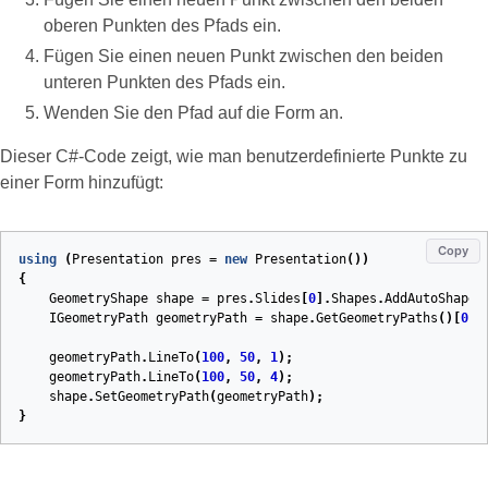
oberen Punkten des Pfads ein.
Fügen Sie einen neuen Punkt zwischen den beiden
unteren Punkten des Pfads ein.
Wenden Sie den Pfad auf die Form an.
Dieser C#‑Code zeigt, wie man benutzerdefinierte Punkte zu
einer Form hinzufügt:
Copy
using
(
Presentation
pres
=
new
Presentation
())
{
GeometryShape
shape
=
pres
.
Slides
[
0
].
Shapes
.
AddAutoShape
(
IGeometryPath
geometryPath
=
shape
.
GetGeometryPaths
()[
0
];
geometryPath
.
LineTo
(
100
,
50
,
1
);
geometryPath
.
LineTo
(
100
,
50
,
4
);
shape
.
SetGeometryPath
(
geometryPath
);
}