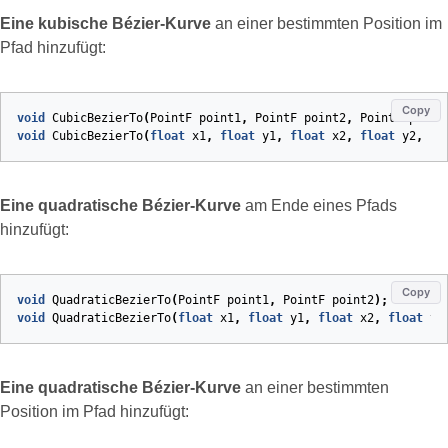
Eine kubische Bézier‑Kurve
an einer bestimmten Position im
Pfad hinzufügt:
Copy
void
CubicBezierTo
(
PointF
point1
,
PointF
point2
,
PointF
point
void
CubicBezierTo
(
float
x1
,
float
y1
,
float
x2
,
float
y2
,
fl
Eine quadratische Bézier‑Kurve
am Ende eines Pfads
hinzufügt:
Copy
void
QuadraticBezierTo
(
PointF
point1
,
PointF
point2
)
;
void
QuadraticBezierTo
(
float
x1
,
float
y1
,
float
x2
,
float
y2
Eine quadratische Bézier‑Kurve
an einer bestimmten
Position im Pfad hinzufügt: