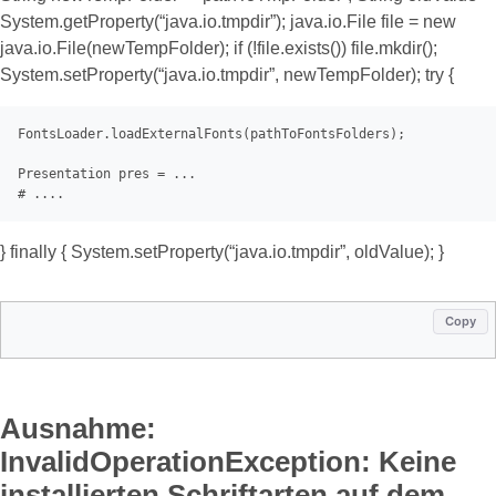
System.getProperty(“java.io.tmpdir”); java.io.File file = new
java.io.File(newTempFolder); if (!file.exists()) file.mkdir();
System.setProperty(“java.io.tmpdir”, newTempFolder); try {
FontsLoader.loadExternalFonts(pathToFontsFolders);

# ....
} finally { System.setProperty(“java.io.tmpdir”, oldValue); }
Copy
Ausnahme:
InvalidOperationException: Keine
installierten Schriftarten auf dem