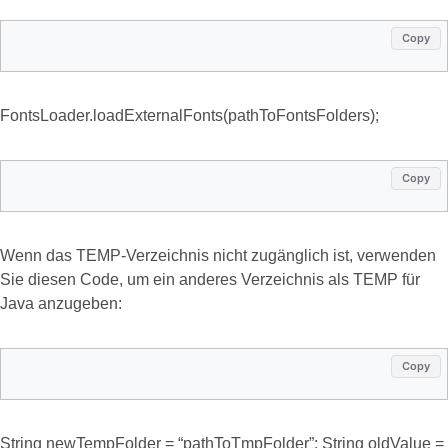
Copy
FontsLoader.loadExternalFonts(pathToFontsFolders);
Copy
Wenn das TEMP-Verzeichnis nicht zugänglich ist, verwenden
Sie diesen Code, um ein anderes Verzeichnis als TEMP für
Java anzugeben:
Copy
String newTempFolder = “pathToTmpFolder”; String oldValue =