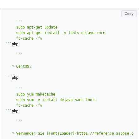
Copy
```
php
```
php
```
php
   * Verwenden Sie [FontsLoader](https:
//reference.aspose.com