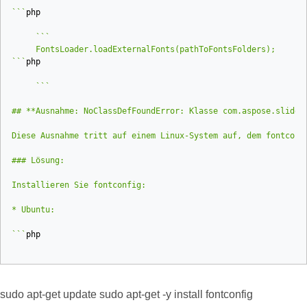
```
php
```
php
## **Ausnahme: NoClassDefFoundError: Klasse com.aspose.slides
### Lösung:
```
php
sudo apt-get update sudo apt-get -y install fontconfig