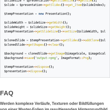
$slideSize
=
$presentation
->
getSlideSize
()
->
getSize
();
$slide
=
$presentation
->
getSlides
()
->
get_Item
(
$slideIndex
);
$tempPresentation
=
new
Presentation
();
$slideWidth
=
$slideSize
->
getWidth
();
$slideHeight
=
$slideSize
->
getHeight
();
$tempPresentation
->
getSlideSize
()
->
setSize
(
$slideWidth
,
$slid
$clonedSlide
=
$tempPresentation
->
getSlides
()
->
addClone
(
$slid
$clonedSlide
->
getShapes
()
->
clear
();
$background
=
clonedSlide
->
getImage
(
$imageScale
,
$imageScale
)
$background
->
save
(
"output->png"
,
ImageFormat
::
Png
);
$tempPresentation
->
dispose
();
$presentation
->
dispose
();
FAQ
Werden komplexe Verläufe, Texturen oder Bildfüllungen
von einer Master‑Folien im resultierenden Hintergrundbild