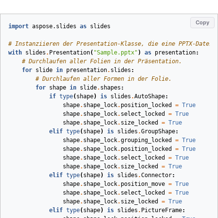
Copy
import
aspose.slides
as
slides
# Instanziieren der Presentation-Klasse, die eine PPTX-Datei 
with
slides
.
Presentation
(
"Sample.pptx"
)
as
presentation
:
# Durchlaufen aller Folien in der Präsentation.
for
slide
in
presentation
.
slides
:
# Durchlaufen aller Formen in der Folie.
for
shape
in
slide
.
shapes
:
if
type
(
shape
)
is
slides
.
AutoShape
:
shape
.
shape_lock
.
position_locked
=
True
shape
.
shape_lock
.
select_locked
=
True
shape
.
shape_lock
.
size_locked
=
True
elif
type
(
shape
)
is
slides
.
GroupShape
:
shape
.
shape_lock
.
grouping_locked
=
True
shape
.
shape_lock
.
position_locked
=
True
shape
.
shape_lock
.
select_locked
=
True
shape
.
shape_lock
.
size_locked
=
True
elif
type
(
shape
)
is
slides
.
Connector
:
shape
.
shape_lock
.
position_move
=
True
shape
.
shape_lock
.
select_locked
=
True
shape
.
shape_lock
.
size_locked
=
True
elif
type
(
shape
)
is
slides
.
PictureFrame
: