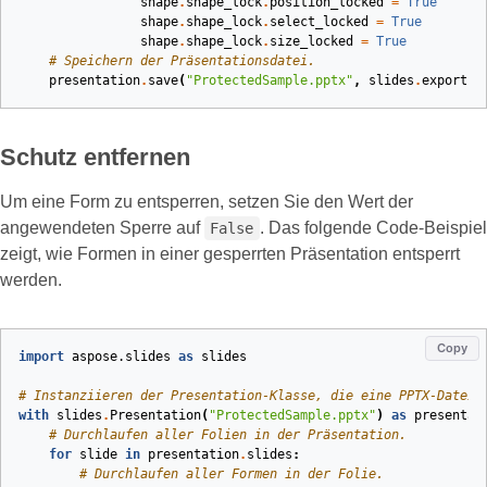
shape
.
shape_lock
.
position_locked
=
True
shape
.
shape_lock
.
select_locked
=
True
shape
.
shape_lock
.
size_locked
=
True
# Speichern der Präsentationsdatei.
presentation
.
save
(
"ProtectedSample.pptx"
,
slides
.
export
.
S
Schutz entfernen
Um eine Form zu entsperren, setzen Sie den Wert der
angewendeten Sperre auf
. Das folgende Code‑Beispiel
False
zeigt, wie Formen in einer gesperrten Präsentation entsperrt
werden.
Copy
import
aspose.slides
as
slides
# Instanziieren der Presentation-Klasse, die eine PPTX-Datei 
with
slides
.
Presentation
(
"ProtectedSample.pptx"
)
as
presentat
# Durchlaufen aller Folien in der Präsentation.
for
slide
in
presentation
.
slides
:
# Durchlaufen aller Formen in der Folie.