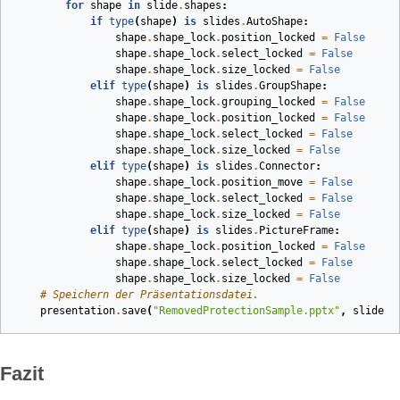
for
shape
in
slide
.
shapes
:
if
type
(
shape
)
is
slides
.
AutoShape
:
shape
.
shape_lock
.
position_locked
=
False
shape
.
shape_lock
.
select_locked
=
False
shape
.
shape_lock
.
size_locked
=
False
elif
type
(
shape
)
is
slides
.
GroupShape
:
shape
.
shape_lock
.
grouping_locked
=
False
shape
.
shape_lock
.
position_locked
=
False
shape
.
shape_lock
.
select_locked
=
False
shape
.
shape_lock
.
size_locked
=
False
elif
type
(
shape
)
is
slides
.
Connector
:
shape
.
shape_lock
.
position_move
=
False
shape
.
shape_lock
.
select_locked
=
False
shape
.
shape_lock
.
size_locked
=
False
elif
type
(
shape
)
is
slides
.
PictureFrame
:
shape
.
shape_lock
.
position_locked
=
False
shape
.
shape_lock
.
select_locked
=
False
shape
.
shape_lock
.
size_locked
=
False
# Speichern der Präsentationsdatei.
presentation
.
save
(
"RemovedProtectionSample.pptx"
,
slides
.
Fazit