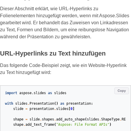
Dieser Abschnitt erklärt, wie URL‑Hyperlinks zu
Folienelementen hinzugefügt werden, wenn mit Aspose.Slides
gearbeitet wird. Er behandelt das Zuweisen von Linkadressen
zu Text, Formen und Bildern, um eine reibungslose Navigation
während der Präsentation zu gewährleisten.
URL‑Hyperlinks zu Text hinzufügen
Das folgende Code‑Beispiel zeigt, wie ein Website‑Hyperlink
zu Text hinzugefügt wird:
Copy
import
aspose.slides
as
slides
with
slides
.
Presentation
()
as
presentation
:
slide
=
presentation
.
slides
[
0
]
shape
=
slide
.
shapes
.
add_auto_shape
(
slides
.
ShapeType
.
RECT
shape
.
add_text_frame
(
"Aspose: File Format APIs"
)