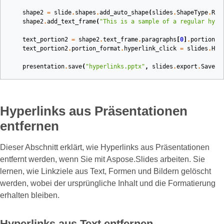
shape2
=
slide
.
shapes
.
add_auto_shape
(
slides
.
ShapeType
.
REC
shape2
.
add_text_frame
(
"This is a sample of a regular hype
text_portion2
=
shape2
.
text_frame
.
paragraphs
[
0
]
.
portions
[
text_portion2
.
portion_format
.
hyperlink_click
=
slides
.
Hyp
presentation
.
save
(
"hyperlinks.pptx"
,
slides
.
export
.
SaveFo
Hyperlinks aus Präsentationen
entfernen
Dieser Abschnitt erklärt, wie Hyperlinks aus Präsentationen
entfernt werden, wenn Sie mit Aspose.Slides arbeiten. Sie
lernen, wie Linkziele aus Text, Formen und Bildern gelöscht
werden, wobei der ursprüngliche Inhalt und die Formatierung
erhalten bleiben.
Hyperlinks aus Text entfernen