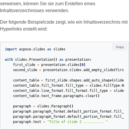
verweisen, können Sie sie zum Erstellen eines
Inhaltsverzeichnisses verwenden.
Der folgende Beispielcode zeigt, wie ein Inhaltsverzeichnis mit
Hyperlinks erstellt wird:
Copy
import
aspose.slides
as
slides
with
slides
.
Presentation
()
as
presentation
:
first_slide
=
presentation
.
slides
[
0
]
second_slide
=
presentation
.
slides
.
add_empty_slide
(
first_
content_table
=
first_slide
.
shapes
.
add_auto_shape
(
slides
.
content_table
.
fill_format
.
fill_type
=
slides
.
FillType
.
NO_
content_table
.
line_format
.
fill_format
.
fill_type
=
slides
.
content_table
.
text_frame
.
paragraphs
.
clear
()
paragraph
=
slides
.
Paragraph
()
paragraph
.
paragraph_format
.
default_portion_format
.
fill_fo
paragraph
.
paragraph_format
.
default_portion_format
.
fill_fo
paragraph
.
text
=
"Title of slide 2 .......... "