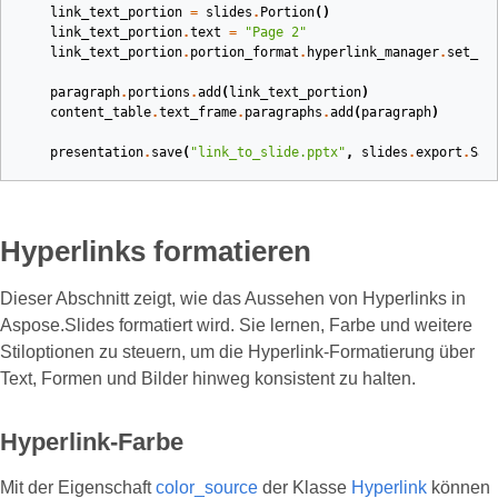
link_text_portion
=
slides
.
Portion
()
link_text_portion
.
text
=
"Page 2"
link_text_portion
.
portion_format
.
hyperlink_manager
.
set_in
paragraph
.
portions
.
add
(
link_text_portion
)
content_table
.
text_frame
.
paragraphs
.
add
(
paragraph
)
presentation
.
save
(
"link_to_slide.pptx"
,
slides
.
export
.
Sav
Hyperlinks formatieren
Dieser Abschnitt zeigt, wie das Aussehen von Hyperlinks in
Aspose.Slides formatiert wird. Sie lernen, Farbe und weitere
Stiloptionen zu steuern, um die Hyperlink‑Formatierung über
Text, Formen und Bilder hinweg konsistent zu halten.
Hyperlink‑Farbe
Mit der Eigenschaft
color_source
der Klasse
Hyperlink
können