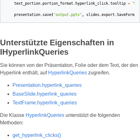
text_portion
.
portion_format
.
hyperlink_click
.
tooltip
=
"Mo
presentation
.
save
(
"output.pptx"
,
slides
.
export
.
SaveFormat
Unterstützte Eigenschaften in
IHyperlinkQueries
Sie können von der Präsentation, Folie oder dem Text, der den
Hyperlink enthält, auf
HyperlinkQueries
zugreifen.
Presentation.hyperlink_queries
BaseSlide.hyperlink_queries
TextFrame.hyperlink_queries
Die Klasse
HyperlinkQueries
unterstützt die folgenden
Methoden:
get_hyperlink_clicks()