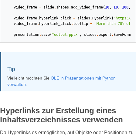
video_frame
=
slide
.
shapes
.
add_video_frame
(
10
,
10
,
100
,
1
video_frame
.
hyperlink_click
=
slides
.
Hyperlink
(
"https://w
video_frame
.
hyperlink_click
.
tooltip
=
"More than 70
% o
f F
presentation
.
save
(
"output.pptx"
,
slides
.
export
.
SaveFormat
Tip
Vielleicht möchten Sie
OLE in Präsentationen mit Python
verwalten
.
Hyperlinks zur Erstellung eines
Inhaltsverzeichnisses verwenden
Da Hyperlinks es ermöglichen, auf Objekte oder Positionen zu