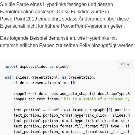
Sie die Farbe eines Hyperlinks festlegen und dessen
Farbinformation auslesen. Diese Funktion wurde in
PowerPoint 2019 eingeführt, sodass Änderungen über diese
Eigenschaft nicht für frühere PowerPoint‑Versionen gelten.
Das folgende Beispiel demonstriert, wie Hyperlinks mit
unterschiedlichen Farben zur selben Folie hinzugefügt werden:
Copy
import
aspose.slides
as
slides
with
slides
.
Presentation
()
as
presentation
:
slide
=
presentation
.
slides
[
0
]
shape1
=
slide
.
shapes
.
add_auto_shape
(
slides
.
ShapeType
.
REC
shape1
.
add_text_frame
(
"This is a sample of a colored hype
text_portion1
=
shape1
.
text_frame
.
paragraphs
[
0
]
.
portions
[
text_portion1
.
portion_format
.
hyperlink_click
=
slides
.
Hyp
text_portion1
.
portion_format
.
hyperlink_click
.
color_source
text_portion1
.
portion_format
.
fill_format
.
fill_type
=
slid
text_portion1
.
portion_format
.
fill_format
.
solid_fill_color