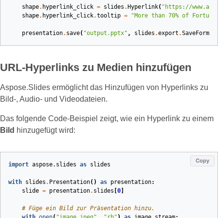
shape
.
hyperlink_click
=
slides
.
Hyperlink
(
"https://www.asp
shape
.
hyperlink_click
.
tooltip
=
"More than 70
% o
f Fortune
presentation
.
save
(
"output.pptx"
,
slides
.
export
.
SaveFormat
URL‑Hyperlinks zu Medien hinzufügen
Aspose.Slides ermöglicht das Hinzufügen von Hyperlinks zu
Bild-, Audio‑ und Videodateien.
Das folgende Code‑Beispiel zeigt, wie ein Hyperlink zu einem
Bild
hinzugefügt wird:
Copy
import
aspose.slides
as
slides
with
slides
.
Presentation
()
as
presentation
:
slide
=
presentation
.
slides
[
0
]
# Füge ein Bild zur Präsentation hinzu.
with
open
(
"image.jpeg"
,
"rb"
)
as
image_stream
: