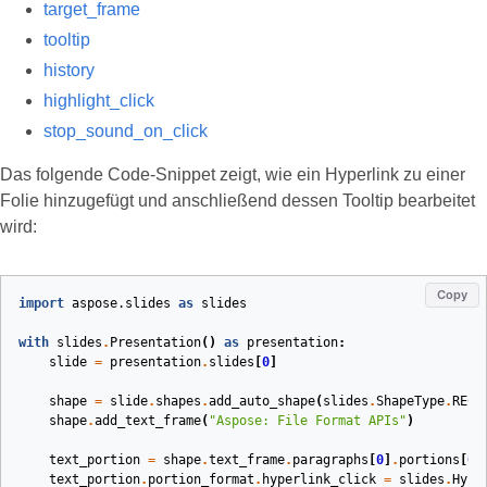
target_frame
tooltip
history
highlight_click
stop_sound_on_click
Das folgende Code‑Snippet zeigt, wie ein Hyperlink zu einer
Folie hinzugefügt und anschließend dessen Tooltip bearbeitet
wird:
Copy
import
aspose.slides
as
slides
with
slides
.
Presentation
()
as
presentation
:
slide
=
presentation
.
slides
[
0
]
shape
=
slide
.
shapes
.
add_auto_shape
(
slides
.
ShapeType
.
RECT
shape
.
add_text_frame
(
"Aspose: File Format APIs"
)
text_portion
=
shape
.
text_frame
.
paragraphs
[
0
]
.
portions
[
0
]
text_portion
.
portion_format
.
hyperlink_click
=
slides
.
Hype