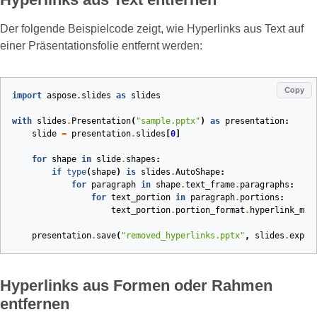
Der folgende Beispielcode zeigt, wie Hyperlinks aus Text auf
einer Präsentationsfolie entfernt werden:
Copy
import
aspose.slides
as
slides
with
slides
.
Presentation
(
"sample.pptx"
)
as
presentation
:
slide
=
presentation
.
slides
[
0
]
for
shape
in
slide
.
shapes
:
if
type
(
shape
)
is
slides
.
AutoShape
:
for
paragraph
in
shape
.
text_frame
.
paragraphs
:
for
text_portion
in
paragraph
.
portions
:
text_portion
.
portion_format
.
hyperlink_man
presentation
.
save
(
"removed_hyperlinks.pptx"
,
slides
.
expor
Hyperlinks aus Formen oder Rahmen
entfernen