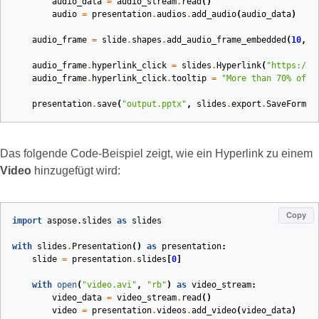
audio_data
=
audio_stream
.
read
()
audio
=
presentation
.
audios
.
add_audio
(
audio_data
)
audio_frame
=
slide
.
shapes
.
add_audio_frame_embedded
(
10
,
1
audio_frame
.
hyperlink_click
=
slides
.
Hyperlink
(
"https://w
audio_frame
.
hyperlink_click
.
tooltip
=
"More than 70
% o
f F
presentation
.
save
(
"output.pptx"
,
slides
.
export
.
SaveFormat
Das folgende Code‑Beispiel zeigt, wie ein Hyperlink zu einem
Video
hinzugefügt wird:
Copy
import
aspose.slides
as
slides
with
slides
.
Presentation
()
as
presentation
:
slide
=
presentation
.
slides
[
0
]
with
open
(
"video.avi"
,
"rb"
)
as
video_stream
:
video_data
=
video_stream
.
read
()
video
=
presentation
.
videos
.
add_video
(
video_data
)