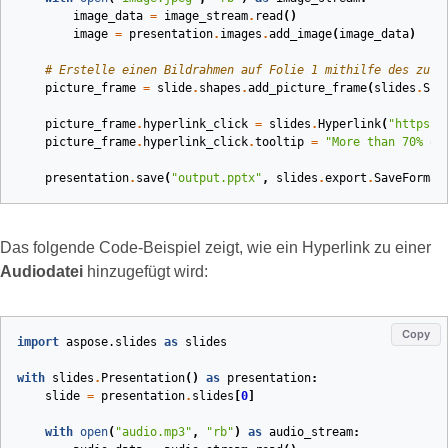
image_data
=
image_stream
.
read
()
image
=
presentation
.
images
.
add_image
(
image_data
)
# Erstelle einen Bildrahmen auf Folie 1 mithilfe des zuvo
picture_frame
=
slide
.
shapes
.
add_picture_frame
(
slides
.
Sha
picture_frame
.
hyperlink_click
=
slides
.
Hyperlink
(
"https:/
picture_frame
.
hyperlink_click
.
tooltip
=
"More than 70
% o
f
presentation
.
save
(
"output.pptx"
,
slides
.
export
.
SaveFormat
Das folgende Code‑Beispiel zeigt, wie ein Hyperlink zu einer
Audiodatei
hinzugefügt wird:
Copy
import
aspose.slides
as
slides
with
slides
.
Presentation
()
as
presentation
:
slide
=
presentation
.
slides
[
0
]
with
open
(
"audio.mp3"
,
"rb"
)
as
audio_stream
: