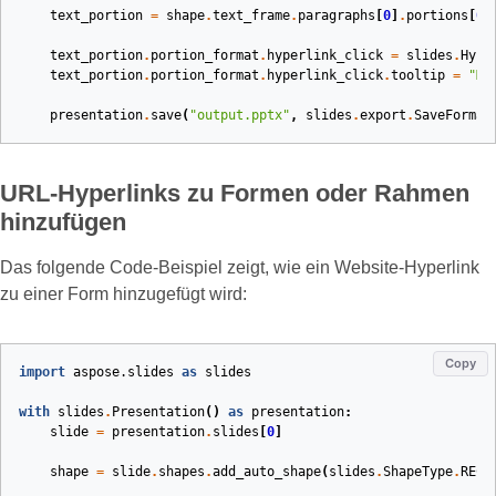
text_portion
=
shape
.
text_frame
.
paragraphs
[
0
]
.
portions
[
0
]
text_portion
.
portion_format
.
hyperlink_click
=
slides
.
Hype
text_portion
.
portion_format
.
hyperlink_click
.
tooltip
=
"Mo
presentation
.
save
(
"output.pptx"
,
slides
.
export
.
SaveFormat
URL‑Hyperlinks zu Formen oder Rahmen
hinzufügen
Das folgende Code‑Beispiel zeigt, wie ein Website‑Hyperlink
zu einer Form hinzugefügt wird:
Copy
import
aspose.slides
as
slides
with
slides
.
Presentation
()
as
presentation
:
slide
=
presentation
.
slides
[
0
]
shape
=
slide
.
shapes
.
add_auto_shape
(
slides
.
ShapeType
.
RECT