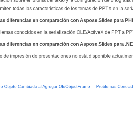
ación sobre el idioma del texto y la configuración de ortograf
miten todas las características de los temas de PPTX en la ser
as diferencias en comparación con Aspose.Slides para PHP 
lemas conocidos en la serialización OLE/ActiveX de PPT a PP
as diferencias en comparación con Aspose.Slides para .NET
te de impresión de presentaciones no está disponible actualme
e Objeto Cambiado al Agregar OleObjectFrame
Problemas Conocido