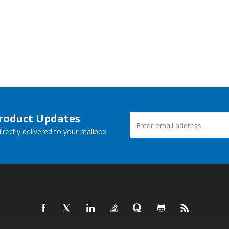
Product Updates
rectly delivered to your mailbox.