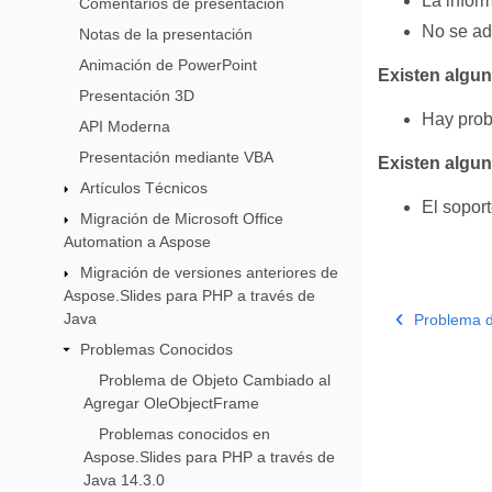
La inform
Comentarios de presentación
No se ad
Notas de la presentación
Animación de PowerPoint
Existen algun
Presentación 3D
Hay prob
API Moderna
Presentación mediante VBA
Existen algun
Artículos Técnicos
El sopor
Migración de Microsoft Office
Automation a Aspose
Migración de versiones anteriores de
Aspose.Slides para PHP a través de
Java
Problema d
Problemas Conocidos
Problema de Objeto Cambiado al
Agregar OleObjectFrame
Problemas conocidos en
Aspose.Slides para PHP a través de
Java 14.3.0