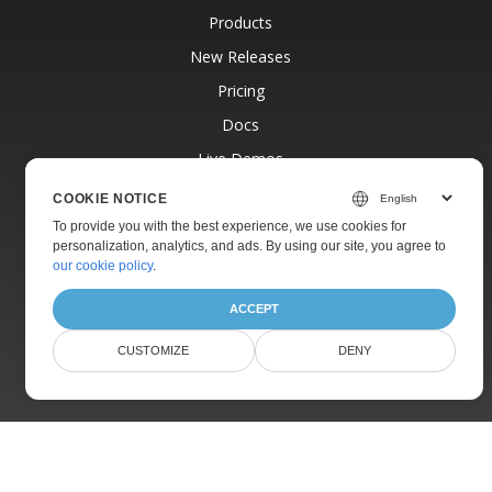
Products
New Releases
Pricing
Docs
Live Demos
Free Support
COOKIE NOTICE
Paid Support
To provide you with the best experience, we use cookies for
personalization, analytics, and ads. By using our site, you agree to
Paid Consulting
our cookie policy
.
Blog
ACCEPT
Websites
CUSTOMIZE
DENY
About
© Aspose Pty Ltd 2001-2026.
All Rights Reserved.