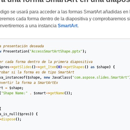
ódigo se usará para acceder a las formas SmartArt añadidas en l
eremos cada forma dentro de la diapositiva y comprobaremos s
onvertiremos a una instancia
SmartArt
.
a presentación deseada
w
Presentation
(
"AccessSmartArtShape.pptx"
);
er cada forma dentro de la primera diapositiva
$pres
->
getSlides
()
->
get_Item
(
0
)
->
getShapes
()
as
$shape
)
{
robar si la forma es de tipo SmartArt
va_instanceof
(
$shape
,
new
JavaClass
(
"com.aspose.slides.SmartArt"
nvertir la forma a SmartArtEx
rt
=
$shape
;
(
"Shape Name:"
.
$smart
->
getName
());
{
a_is_null
(
$pres
))
{
>
dispose
();