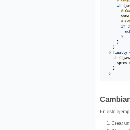
# Comp
if
(
ja
# Co
$sma
# Co
if
(
ec
}
}
}
}
finally
if
(
!
jav
$pres
-
}
}
Cambiar 
En este ejempl
Crear un