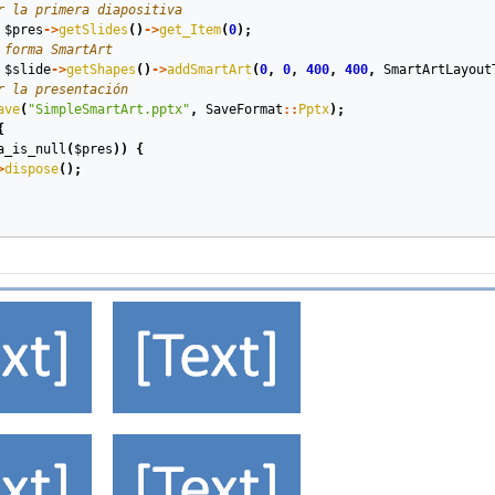
r la primera diapositiva
$pres
->
getSlides
()
->
get_Item
(
0
);
 forma SmartArt
$slide
->
getShapes
()
->
addSmartArt
(
0
,
0
,
400
,
400
,
SmartArtLayout
r la presentación
ave
(
"SimpleSmartArt.pptx"
,
SaveFormat
::
Pptx
);
{
a_is_null
(
$pres
))
{
>
dispose
();