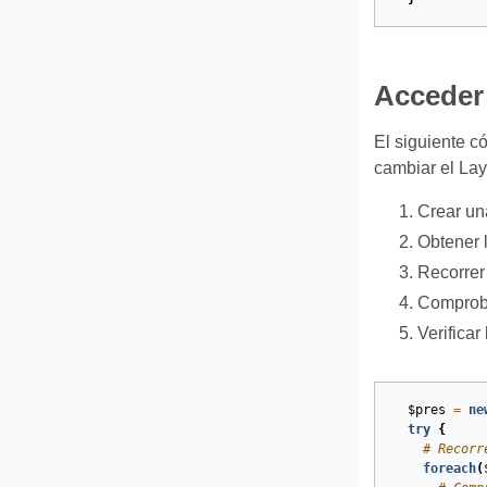
Acceder
El siguiente c
cambiar el Lay
Crear un
Obtener l
Recorrer 
Comproba
Verificar
$pres
=
ne
try
{
# Recorr
foreach
(