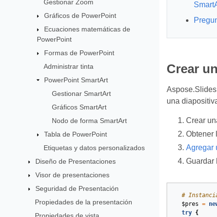
Gestionar Zoom
SmartA
Gráficos de PowerPoint
Pregun
Ecuaciones matemáticas de
PowerPoint
Formas de PowerPoint
Crear u
Administrar tinta
PowerPoint SmartArt
Aspose.Slides 
Gestionar SmartArt
una diapositiv
Gráficos SmartArt
Crear un
Nodo de forma SmartArt
Obtener l
Tabla de PowerPoint
Agregar 
Etiquetas y datos personalizados
Guardar 
Diseño de Presentaciones
Visor de presentaciones
Seguridad de Presentación
# Instanci
Propiedades de la presentación
$pres
=
ne
try
{
Propiedades de vista