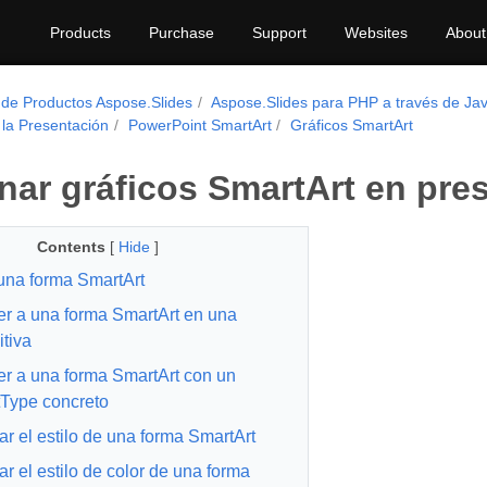
Products
Purchase
Support
Websites
About
 de Productos Aspose.Slides
Aspose.Slides para PHP a través de Ja
la Presentación
PowerPoint SmartArt
Gráficos SmartArt
nar gráficos SmartArt en pr
Contents
[
Hide
]
una forma SmartArt
r a una forma SmartArt en una
itiva
r a una forma SmartArt con un
Type concreto
r el estilo de una forma SmartArt
r el estilo de color de una forma