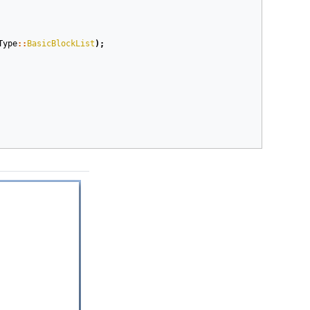
Type
::
BasicBlockList
);