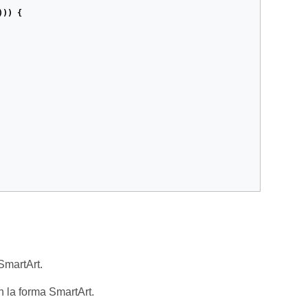
)))
{
SmartArt.
n la forma SmartArt.