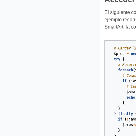
El siguiente c
ejemplo recorr
SmartArt, la c
# Cargar l
$pres
=
ne
try
{
# Recorr
foreach
(
# Comp
if
(
ja
# Co
$sma
echo
}
}
}
finally
if
(
!
jav
$pres
-
}
}