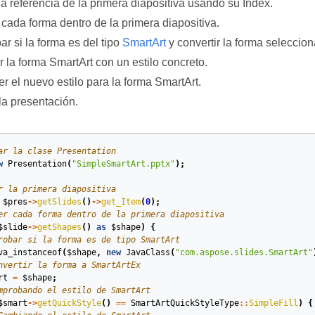
a referencia de la primera diapositiva usando su Index.
cada forma dentro de la primera diapositiva.
r si la forma es del tipo
SmartArt
y convertir la forma seleccion
 la forma SmartArt con un estilo concreto.
r el nuevo estilo para la forma SmartArt.
la presentación.
ar la clase Presentation
w
Presentation
(
"SimpleSmartArt.pptx"
);
r la primera diapositiva
$pres
->
getSlides
()
->
get_Item
(
0
);
er cada forma dentro de la primera diapositiva
$slide
->
getShapes
()
as
$shape
)
{
robar si la forma es de tipo SmartArt
va_instanceof
(
$shape
,
new
JavaClass
(
"com.aspose.slides.SmartArt"
nvertir la forma a SmartArtEx
rt
=
$shape
;
mprobando el estilo de SmartArt
$smart
->
getQuickStyle
()
==
SmartArtQuickStyleType
::
SimpleFill
)
{