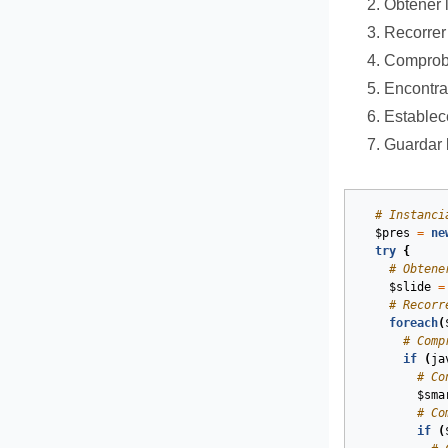
Obtener l
Recorrer 
Comproba
Encontrar
Establece
Guardar 
# Instanci
$pres
=
ne
try
{
# Obtene
$slide
=
# Recorr
foreach
(
# Comp
if
(
ja
# Co
$sma
# Co
if
(