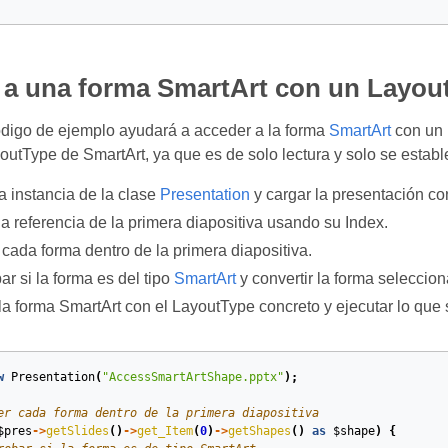
 a una forma SmartArt con un Layou
ódigo de ejemplo ayudará a acceder a la forma
SmartArt
con un 
outType de SmartArt, ya que es de solo lectura y solo se esta
a instancia de la clase
Presentation
y cargar la presentación co
a referencia de la primera diapositiva usando su Index.
cada forma dentro de la primera diapositiva.
r si la forma es del tipo
SmartArt
y convertir la forma seleccion
 la forma SmartArt con el LayoutType concreto y ejecutar lo que
w
Presentation
(
"AccessSmartArtShape.pptx"
);
er cada forma dentro de la primera diapositiva
$pres
->
getSlides
()
->
get_Item
(
0
)
->
getShapes
()
as
$shape
)
{