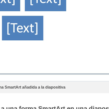
a SmartArt añadida a la diapositiva
a una forma SmartArt en una diaposi