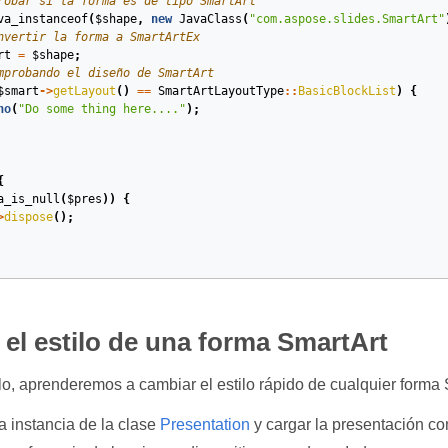
robar si la forma es de tipo SmartArt
va_instanceof
(
$shape
,
new
JavaClass
(
"com.aspose.slides.SmartArt"
nvertir la forma a SmartArtEx
rt
=
$shape
;
mprobando el diseño de SmartArt
$smart
->
getLayout
()
==
SmartArtLayoutType
::
BasicBlockList
)
{
ho
(
"Do some thing here...."
);
{
a_is_null
(
$pres
))
{
>
dispose
();
el estilo de una forma SmartArt
o, aprenderemos a cambiar el estilo rápido de cualquier forma 
a instancia de la clase
Presentation
y cargar la presentación co