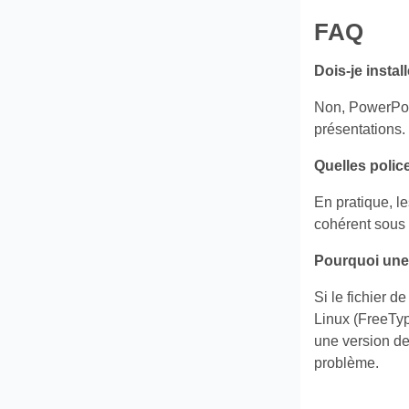
FAQ
Dois‑je insta
Non, PowerPoin
présentations.
Quelles polic
En pratique, l
cohérent sous 
Pourquoi une 
Si le fichier 
Linux (FreeType
une version de
problème.