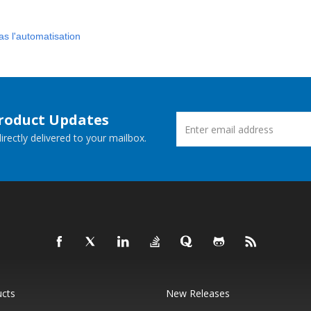
s l'automatisation
Product Updates
rectly delivered to your mailbox.
ucts
New Releases