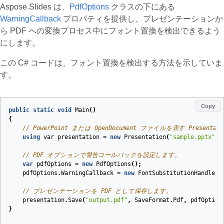
Aspose.Slides は、
PdfOptions
クラスの下にある
WarningCallback
プロパティを提供し、プレゼンテーションか
ら PDF への変換プロセス中にフォント置換を検出できるよう
にします。
この C# コードは、フォント置換を検出する方法を示していま
す。
Copy
public
static
void
Main
()
{
// PowerPoint または OpenDocument ファイルを表す Pres
using
var
presentation
=
new
Presentation
(
"sample.pptx"
);
// PDF オプションで警告コールバックを設定します。
var
pdfOptions
=
new
PdfOptions
();
pdfOptions
.
WarningCallback
=
new
FontSubstitutionHandler
(
// プレゼンテーションを PDF として保存します。
presentation
.
Save
(
"output.pdf"
,
SaveFormat
.
Pdf
,
pdfOption
}