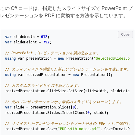
この C# コードは、指定したスライドサイズで PowerPoint プ
レゼンテーションを PDF に変換する方法を示しています。
Copy
var
slideWidth
=
612
;
var
slideHeight
=
792
;
// PowerPoint プレゼンテーションを読み込みます。
using
var
presentation
=
new
Presentation
(
"SelectedSlides.ppt
// スライドサイズを調整した新しいプレゼンテーションを作成します。
using
var
resizedPresentation
=
new
Presentation
();
// カスタムスライドサイズを設定します。
resizedPresentation
.
SlideSize
.
SetSize
(
slideWidth
,
slideHeight
// 元のプレゼンテーションから最初のスライドをクローンします。
var
slide
=
presentation
.
Slides
[
0
];
resizedPresentation
.
Slides
.
InsertClone
(
0
,
slide
);
// リサイズしたプレゼンテーションをノート付きの PDF として保存しま
resizedPresentation
.
Save
(
"PDF_with_notes.pdf"
,
SaveFormat
.
Pdf