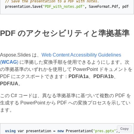
// Save the presentation to a PDF with notes.
presentation
.
Save
(
"PDF_with_notes.pdf"
,
SaveFormat
.
Pdf
,
pdfOp
PDF のアクセシビリティと準拠基準
Aspose.Slides は、
Web Content Accessibility Guidelines
(
WCAG
)
に準拠した変換手順を使用できるようにします。次
の準拠基準のいずれかを使用して PowerPoint ドキュメントを
PDF にエクスポートできます：
PDF/A1a
、
PDF/A1b
、
PDF/UA
。
この C# コードは、異なる準拠基準に基づいて複数の PDF を
生成する PowerPoint から PDF への変換プロセスを示してい
ます。
Copy
using
var
presentation
=
new
Presentation
(
"pres.pptx"
);