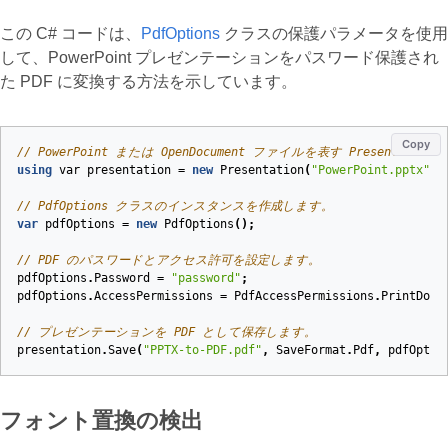
この C# コードは、
PdfOptions
クラスの保護パラメータを使用
して、PowerPoint プレゼンテーションをパスワード保護され
た PDF に変換する方法を示しています。
Copy
// PowerPoint または OpenDocument ファイルを表す Present
using
var
presentation
=
new
Presentation
(
"PowerPoint.pptx"
);
// PdfOptions クラスのインスタンスを作成します。
var
pdfOptions
=
new
PdfOptions
();
// PDF のパスワードとアクセス許可を設定します。
pdfOptions
.
Password
=
"password"
;
pdfOptions
.
AccessPermissions
=
PdfAccessPermissions
.
PrintDocu
// プレゼンテーションを PDF として保存します。
presentation
.
Save
(
"PPTX-to-PDF.pdf"
,
SaveFormat
.
Pdf
,
pdfOptio
フォント置換の検出