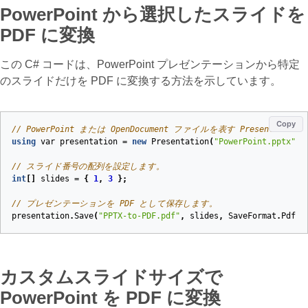
PowerPoint から選択したスライドを
PDF に変換
この C# コードは、PowerPoint プレゼンテーションから特定
のスライドだけを PDF に変換する方法を示しています。
Copy
// PowerPoint または OpenDocument ファイルを表す Present
using
var
presentation
=
new
Presentation
(
"PowerPoint.pptx"
);
// スライド番号の配列を設定します。
int
[]
slides
=
{
1
,
3
};
// プレゼンテーションを PDF として保存します。
presentation
.
Save
(
"PPTX-to-PDF.pdf"
,
slides
,
SaveFormat
.
Pdf
);
カスタムスライドサイズで
PowerPoint を PDF に変換