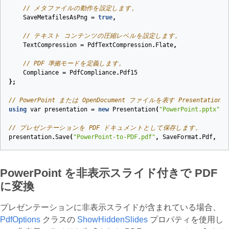
// メタファイルの動作を設定します。
SaveMetafilesAsPng
=
true
,
// テキスト コンテンツの圧縮レベルを設定します。
TextCompression
=
PdfTextCompression
.
Flate
,
// PDF 準拠モードを定義します。
Compliance
=
PdfCompliance
.
Pdf15
};
// PowerPoint または OpenDocument ファイルを表す Present
using
var
presentation
=
new
Presentation
(
"PowerPoint.pptx"
);
// プレゼンテーションを PDF ドキュメントとして保存します。
presentation
.
Save
(
"PowerPoint-to-PDF.pdf"
,
SaveFormat
.
Pdf
,
pd
PowerPoint を非表示スライド付きで PDF
に変換
プレゼンテーションに非表示スライドが含まれている場合、
PdfOptions
クラスの
ShowHiddenSlides
プロパティを使用し