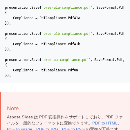
presentation
.
Save
(
"pres-a1a-compliance.pdf"
,
SaveFormat
.
Pdf
,
{
Compliance
=
PdfCompliance
.
PdfA1a
});
presentation
.
Save
(
"pres-a1b-compliance.pdf"
,
SaveFormat
.
Pdf
,
{
Compliance
=
PdfCompliance
.
PdfA1b
});
presentation
.
Save
(
"pres-ua-compliance.pdf"
,
SaveFormat
.
Pdf
,
n
{
Compliance
=
PdfCompliance
.
PdfUa
});
Note
Aspose.Slides は PDF 変換操作をサポートしており、PDF ファ
イルを一般的なフォーマットに変換できます。
PDF to HTML
、
PDF to image
、
PDF to JPG
、
PDF to PNG
の変換が可能です。