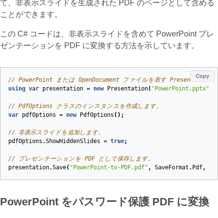
て、非表示スライドを生成された PDF のページとして含める
ことができます。
この C# コードは、非表示スライドを含めて PowerPoint プレ
ゼンテーションを PDF に変換する方法を示しています。
Copy
// PowerPoint または OpenDocument ファイルを表す Present
using
var
presentation
=
new
Presentation
(
"PowerPoint.pptx"
);
// PdfOptions クラスのインスタンスを作成します。
var
pdfOptions
=
new
PdfOptions
();
// 非表示スライドを追加します。
pdfOptions
.
ShowHiddenSlides
=
true
;
// プレゼンテーションを PDF として保存します。
presentation
.
Save
(
"PowerPoint-to-PDF.pdf"
,
SaveFormat
.
Pdf
,
pd
PowerPoint をパスワード保護 PDF に変換