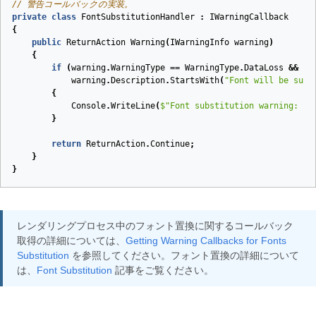
// 警告コールバックの実装。
private
class
FontSubstitutionHandler
:
IWarningCallback
{
public
ReturnAction
Warning
(
IWarningInfo
warning
)
{
if
(
warning
.
WarningType
==
WarningType
.
DataLoss
&&
warning
.
Description
.
StartsWith
(
"Font will be subs
{
Console
.
WriteLine
(
$
"Font substitution warning: {w
}
return
ReturnAction
.
Continue
;
}
}
レンダリングプロセス中のフォント置換に関するコールバック
取得の詳細については、
Getting Warning Callbacks for Fonts
Substitution
を参照してください。フォント置換の詳細について
は、
Font Substitution
記事をご覧ください。