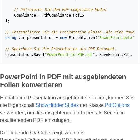
// Definieren Sie den PDF‑Compliance‑Modus.
Compliance
=
PdfCompliance
.
Pdf15
};
// Instanziieren Sie die Presentation‑Klasse, die eine PowerP
using
var
presentation
=
new
Presentation
(
"PowerPoint.pptx"
);
// Speichern Sie die Präsentation als PDF‑Dokument.
presentation
.
Save
(
"PowerPoint-to-PDF.pdf"
,
SaveFormat
.
Pdf
,
pd
PowerPoint in PDF mit ausgeblendeten
Folien konvertieren
Enthält eine Präsentation ausgeblendete Folien, können Sie
die Eigenschaft
ShowHiddenSlides
der Klasse
PdfOptions
verwenden, um die ausgeblendeten Folien als Seiten im
resultierenden PDF einzufügen.
Der folgende C#‑Code zeigt, wie eine