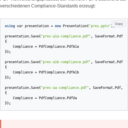
verschiedenen Compliance-Standards erzeugt:
Copy
using
var
presentation
=
new
Presentation
(
"pres.pptx"
);
presentation
.
Save
(
"pres-a1a-compliance.pdf"
,
SaveFormat
.
Pdf
,
{
Compliance
=
PdfCompliance
.
PdfA1a
});
presentation
.
Save
(
"pres-a1b-compliance.pdf"
,
SaveFormat
.
Pdf
,
{
Compliance
=
PdfCompliance
.
PdfA1b
});
presentation
.
Save
(
"pres-ua-compliance.pdf"
,
SaveFormat
.
Pdf
,
n
{
Compliance
=
PdfCompliance
.
PdfUa
});