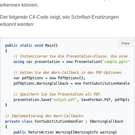
erkennen können.
Der folgende C#‑Code zeigt, wie Schriftart‑Ersetzungen
erkannt werden:
Copy
public
static
void
Main
()
{
// Instanziieren Sie die Presentation‑Klasse, die eine Po
using
var
presentation
=
new
Presentation
(
"sample.pptx"
);
// Setzen Sie den Warn‑Callback in den PDF‑Optionen.
var
pdfOptions
=
new
PdfOptions
();
pdfOptions
.
WarningCallback
=
new
FontSubstitutionHandler
(
// Speichern Sie die Präsentation als PDF.
presentation
.
Save
(
"output.pdf"
,
SaveFormat
.
Pdf
,
pdfOption
}
// Implementierung des Warn‑Callbacks.
private
class
FontSubstitutionHandler
:
IWarningCallback
{
public
ReturnAction
Warning
(
IWarningInfo
warning
)