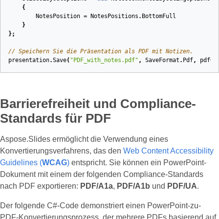
{
NotesPosition
=
NotesPositions
.
BottomFull
}
};
// Speichern Sie die Präsentation als PDF mit Notizen.
presentation
.
Save
(
"PDF_with_notes.pdf"
,
SaveFormat
.
Pdf
,
pdfOp
Barrierefreiheit und Compliance-
Standards für PDF
Aspose.Slides ermöglicht die Verwendung eines
Konvertierungsverfahrens, das den
Web Content Accessibility
Guidelines (
WCAG
)
entspricht. Sie können ein PowerPoint-
Dokument mit einem der folgenden Compliance-Standards
nach PDF exportieren:
PDF/A1a
,
PDF/A1b
und
PDF/UA
.
Der folgende C#‑Code demonstriert einen PowerPoint-zu-
PDF-Konvertierungsprozess, der mehrere PDFs basierend auf