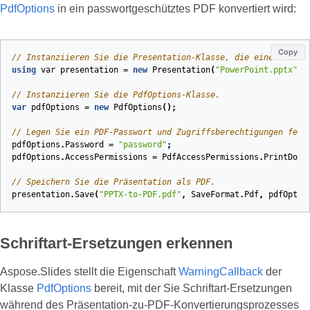
PdfOptions
in ein passwortgeschütztes PDF konvertiert wird:
Copy
// Instanziieren Sie die Presentation‑Klasse, die eine PowerP
using
var
presentation
=
new
Presentation
(
"PowerPoint.pptx"
);
// Instanziieren Sie die PdfOptions‑Klasse.
var
pdfOptions
=
new
PdfOptions
();
// Legen Sie ein PDF‑Passwort und Zugriffsberechtigungen fest
pdfOptions
.
Password
=
"password"
;
pdfOptions
.
AccessPermissions
=
PdfAccessPermissions
.
PrintDocu
// Speichern Sie die Präsentation als PDF.
presentation
.
Save
(
"PPTX-to-PDF.pdf"
,
SaveFormat
.
Pdf
,
pdfOptio
Schriftart‑Ersetzungen erkennen
Aspose.Slides stellt die Eigenschaft
WarningCallback
der
Klasse
PdfOptions
bereit, mit der Sie Schriftart‑Ersetzungen
während des Präsentation‑zu‑PDF‑Konvertierungsprozesses