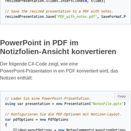
resizedPresentation
.
Slides
.
InsertClone
(
0
,
slide
);
// Save the resized presentation to a PDF with notes.
resizedPresentation
.
Save
(
"PDF_with_notes.pdf"
,
SaveFormat
.
Pdf
PowerPoint in PDF im
Notizfolien‑Ansicht konvertieren
Der folgende C#‑Code zeigt, wie eine
PowerPoint‑Präsentation in ein PDF konvertiert wird, das
Notizen enthält:
Copy
// Laden Sie eine PowerPoint-Präsentation.
using
var
presentation
=
new
Presentation
(
"NotesFile.pptx"
);
// Konfigurieren Sie die PDF-Optionen mit Notizen-Layout.
var
pdfOptions
=
new
PdfOptions
{
SlidesLayoutOptions
=
new
NotesCommentsLayoutingOptions