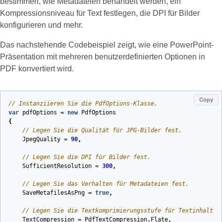
bestimmen, wie Metadateien behandelt werden, ein
Kompressionsniveau für Text festlegen, die DPI für Bilder
konfigurieren und mehr.
Das nachstehende Codebeispiel zeigt, wie eine PowerPoint-
Präsentation mit mehreren benutzerdefinierten Optionen in
PDF konvertiert wird.
Copy
// Instanziieren Sie die PdfOptions‑Klasse.
var
pdfOptions
=
new
PdfOptions
{
// Legen Sie die Qualität für JPG‑Bilder fest.
JpegQuality
=
90
,
// Legen Sie die DPI für Bilder fest.
SufficientResolution
=
300
,
// Legen Sie das Verhalten für Metadateien fest.
SaveMetafilesAsPng
=
true
,
// Legen Sie die Textkomprimierungsstufe für Textinhalt f
TextCompression
=
PdfTextCompression
.
Flate
,