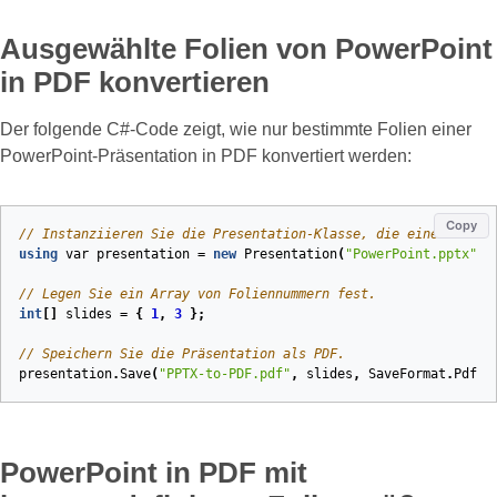
Ausgewählte Folien von PowerPoint
in PDF konvertieren
Der folgende C#‑Code zeigt, wie nur bestimmte Folien einer
PowerPoint‑Präsentation in PDF konvertiert werden:
Copy
// Instanziieren Sie die Presentation‑Klasse, die eine PowerP
using
var
presentation
=
new
Presentation
(
"PowerPoint.pptx"
);
// Legen Sie ein Array von Foliennummern fest.
int
[]
slides
=
{
1
,
3
};
// Speichern Sie die Präsentation als PDF.
presentation
.
Save
(
"PPTX-to-PDF.pdf"
,
slides
,
SaveFormat
.
Pdf
);
PowerPoint in PDF mit