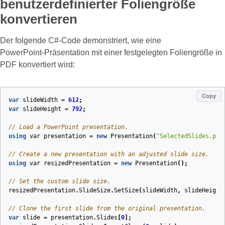
benutzerdefinierter Foliengröße
konvertieren
Der folgende C#‑Code demonstriert, wie eine
PowerPoint‑Präsentation mit einer festgelegten Foliengröße in
PDF konvertiert wird:
Copy
var
slideWidth
=
612
;
var
slideHeight
=
792
;
// Load a PowerPoint presentation.
using
var
presentation
=
new
Presentation
(
"SelectedSlides.ppt
// Create a new presentation with an adjusted slide size.
using
var
resizedPresentation
=
new
Presentation
();
// Set the custom slide size.
resizedPresentation
.
SlideSize
.
SetSize
(
slideWidth
,
slideHeight
// Clone the first slide from the original presentation.
var
slide
=
presentation
.
Slides
[
0
];