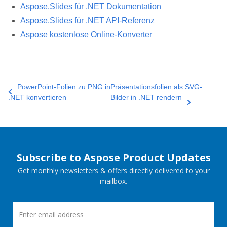
Aspose.Slides für .NET Dokumentation
Aspose.Slides für .NET API-Referenz
Aspose kostenlose Online-Konverter
PowerPoint‑Folien zu PNG in
Präsentationsfolien als SVG-
.NET konvertieren
Bilder in .NET rendern
Subscribe to Aspose Product Updates
Get monthly newsletters & offers directly delivered to your
mailbox.