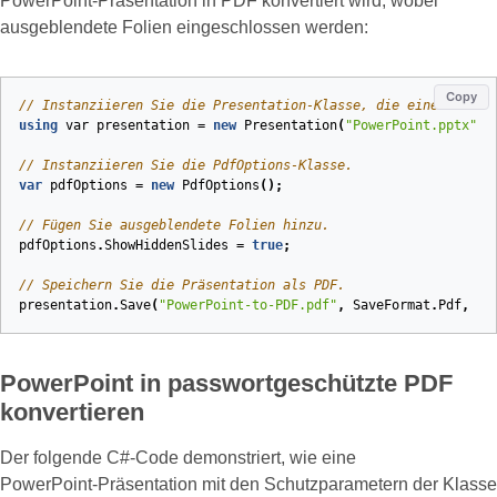
PowerPoint‑Präsentation in PDF konvertiert wird, wobei
ausgeblendete Folien eingeschlossen werden:
Copy
// Instanziieren Sie die Presentation‑Klasse, die eine PowerP
using
var
presentation
=
new
Presentation
(
"PowerPoint.pptx"
);
// Instanziieren Sie die PdfOptions‑Klasse.
var
pdfOptions
=
new
PdfOptions
();
// Fügen Sie ausgeblendete Folien hinzu.
pdfOptions
.
ShowHiddenSlides
=
true
;
// Speichern Sie die Präsentation als PDF.
presentation
.
Save
(
"PowerPoint-to-PDF.pdf"
,
SaveFormat
.
Pdf
,
pd
PowerPoint in passwortgeschützte PDF
konvertieren
Der folgende C#‑Code demonstriert, wie eine
PowerPoint‑Präsentation mit den Schutzparametern der Klasse