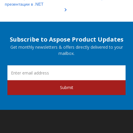
презентации в .NET
Subscribe to Aspose Product Updates
Get monthly newsletters & offers directly delivered to your
mailbox.
Submit