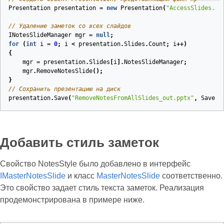
Presentation
presentation
=
new
Presentation
(
"AccessSlides.pp
// Удаление заметок со всех слайдов
INotesSlideManager
mgr
=
null
;
for
(
int
i
=
0
;
i
<
presentation
.
Slides
.
Count
;
i
++)
{
mgr
=
presentation
.
Slides
[
i
].
NotesSlideManager
;
mgr
.
RemoveNotesSlide
();
}
// Сохранить презентацию на диск
presentation
.
Save
(
"RemoveNotesFromAllSlides_out.pptx"
,
SaveFo
Добавить стиль заметок
Свойство NotesStyle было добавлено в интерфейс
IMasterNotesSlide
и класс
MasterNotesSlide
соответственно.
Это свойство задает стиль текста заметок. Реализация
продемонстрирована в примере ниже.