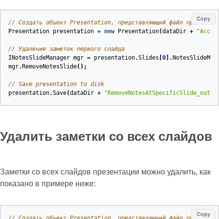
Copy
// Создать объект Presentation, представляющий файл презентац
Presentation
presentation
=
new
Presentation
(
dataDir
+
"Acces
// Удаление заметок первого слайда
INotesSlideManager
mgr
=
presentation
.
Slides
[
0
].
NotesSlideMan
mgr
.
RemoveNotesSlide
();
// Save presentation to disk
presentation
.
Save
(
dataDir
+
"RemoveNotesAtSpecificSlide_out.p
Удалить заметки со всех слайдов
Заметки со всех слайдов презентации можно удалить, как
показано в примере ниже:
Copy
// Создать объект Presentation, представляющий файл презентац