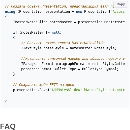
Copy
// Создать объект Presentation, представляющий файл презентац
using
(
Presentation
presentation
=
new
Presentation
(
"AccessSl
{
IMasterNotesSlide
notesMaster
=
presentation
.
MasterNotesS
if
(
notesMaster
!=
null
)
{
// Получить стиль текста MasterNotesSlide
ITextStyle
notesStyle
=
notesMaster
.
NotesStyle
;
//Установить символный маркер для абзацев первого уро
IParagraphFormat
paragraphFormat
=
notesStyle
.
GetLeve
paragraphFormat
.
Bullet
.
Type
=
BulletType
.
Symbol
;
}
// Сохранить файл PPTX на диск
presentation
.
Save
(
"AddNotesSlideWithNotesStyle_out.pptx"
,
}
FAQ