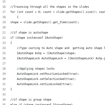
//Travesing through all the shapes in the slides
for (int count = 0; count < slide.getShapes().size(); cou
    {
shape = slide.getShapes().get_Item(count);
//if shape is autoshape
if (shape instanceof IAutoShape)
{
    //Type casting to Auto shape and  getting auto shape 
    IAutoShape Ashp = (IAutoShape)shape;
    IAutoShapeLock AutoShapeLock = (IAutoShapeLock) Ashp.
    //Applying shapes locks
    AutoShapeLock.setPositionLocked(true);
    AutoShapeLock.setSelectLocked(true);
    AutoShapeLock.setSizeLocked(true);
}
//if shape is group shape
else if (shape instanceof IGroupShape)