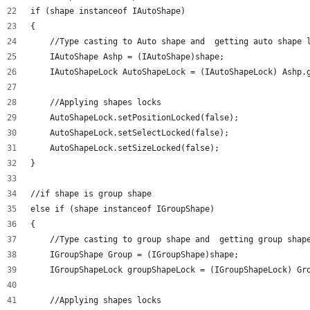
if (shape instanceof IAutoShape)
{
    //Type casting to Auto shape and  getting auto shape 
    IAutoShape Ashp = (IAutoShape)shape;
    IAutoShapeLock AutoShapeLock = (IAutoShapeLock) Ashp.
    //Applying shapes locks
    AutoShapeLock.setPositionLocked(false);
    AutoShapeLock.setSelectLocked(false);
    AutoShapeLock.setSizeLocked(false);
}
//if shape is group shape
else if (shape instanceof IGroupShape)
{
    //Type casting to group shape and  getting group shap
    IGroupShape Group = (IGroupShape)shape;
    IGroupShapeLock groupShapeLock = (IGroupShapeLock) Gr
    //Applying shapes locks