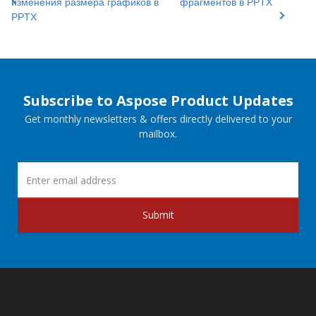
изменения размера графиков в
фрагментов в PPTX
PPTX
Subscribe to Aspose Product Updates
Get monthly newsletters & offers directly delivered to your
mailbox.
Submit