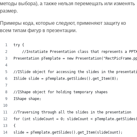
методы выбора), а также нельзя перемещать или изменять
размер.
Примеры кода, которые следуют, применяют защиту ко
всем типам фигур в презентации.
try {
    //Instatiate Presentation class that represents a PPT
Presentation pTemplate = new Presentation("RectPicFrame.p
//ISlide object for accessing the slides in the presentat
ISlide slide = pTemplate.getSlides().get_Item(0);
//IShape object for holding temporary shapes
IShape shape;
//Traversing through all the slides in the presentation
for (int slideCount = 0; slideCount < pTemplate.getSlides
{
slide = pTemplate.getSlides().get_Item(slideCount);