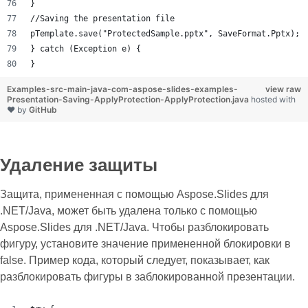
}
//Saving the presentation file
pTemplate.save("ProtectedSample.pptx", SaveFormat.Pptx);
} catch (Exception e) {
}
Examples-src-main-java-com-aspose-slides-examples-
view raw
Presentation-Saving-ApplyProtection-ApplyProtection.java
hosted with
❤ by
GitHub
Удаление защиты
Защита, примененная с помощью Aspose.Slides для
.NET/Java, может быть удалена только с помощью
Aspose.Slides для .NET/Java. Чтобы разблокировать
фигуру, установите значение примененной блокировки в
false. Пример кода, который следует, показывает, как
разблокировать фигуры в заблокированной презентации.