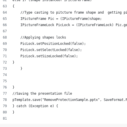
else if (shape instanceof IPictureFrame)
{
    //Type casting to pitcture frame shape and  getting p
    IPictureFrame Pic = (IPictureFrame)shape;
    IPictureFrameLock PicLock = (IPictureFrameLock) Pic.g
    //Applying shapes locks
    PicLock.setPositionLocked(false);
    PicLock.setSelectLocked(false);
    PicLock.setSizeLocked(false);
}
    }
}
//Saving the presentation file
pTemplate.save("RemoveProtectionSample.pptx", SaveFormat.
} catch (Exception e) {
}