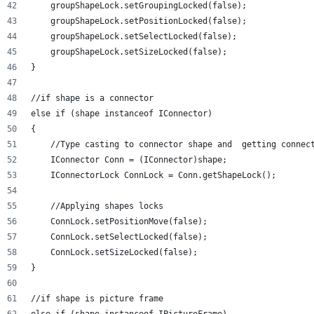
    groupShapeLock.setGroupingLocked(false);
    groupShapeLock.setPositionLocked(false);
    groupShapeLock.setSelectLocked(false);
    groupShapeLock.setSizeLocked(false);
}
//if shape is a connector
else if (shape instanceof IConnector)
{
    //Type casting to connector shape and  getting connec
    IConnector Conn = (IConnector)shape;
    IConnectorLock ConnLock = Conn.getShapeLock();
    //Applying shapes locks
    ConnLock.setPositionMove(false);
    ConnLock.setSelectLocked(false);
    ConnLock.setSizeLocked(false);
}
//if shape is picture frame