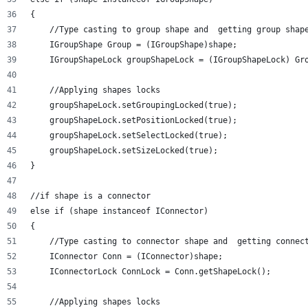
{
    //Type casting to group shape and  getting group shap
    IGroupShape Group = (IGroupShape)shape;
    IGroupShapeLock groupShapeLock = (IGroupShapeLock) Gr
    //Applying shapes locks
    groupShapeLock.setGroupingLocked(true);
    groupShapeLock.setPositionLocked(true);
    groupShapeLock.setSelectLocked(true);
    groupShapeLock.setSizeLocked(true);
}
//if shape is a connector
else if (shape instanceof IConnector)
{
    //Type casting to connector shape and  getting connec
    IConnector Conn = (IConnector)shape;
    IConnectorLock ConnLock = Conn.getShapeLock();
    //Applying shapes locks