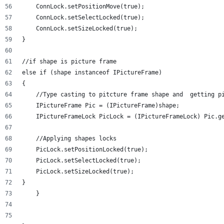
    ConnLock.setPositionMove(true);
    ConnLock.setSelectLocked(true);
    ConnLock.setSizeLocked(true);
}
//if shape is picture frame
else if (shape instanceof IPictureFrame)
{
    //Type casting to pitcture frame shape and  getting p
    IPictureFrame Pic = (IPictureFrame)shape;
    IPictureFrameLock PicLock = (IPictureFrameLock) Pic.g
    //Applying shapes locks
    PicLock.setPositionLocked(true);
    PicLock.setSelectLocked(true);
    PicLock.setSizeLocked(true);
}
    }