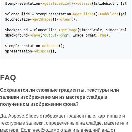
$tempPresentation
->
getSlideSize
()
->
setSize
(
$slideWidth
,
$slid
$clonedSlide
=
$tempPresentation
->
getSlides
()
->
addClone
(
$slid
$clonedSlide
->
getShapes
()
->
clear
();
$background
=
clonedSlide
->
getImage
(
$imageScale
,
$imageScale
)
$background
->
save
(
"output->png"
,
ImageFormat
::
Png
);
$tempPresentation
->
dispose
();
$presentation
->
dispose
();
FAQ
Сохранятся ли сложные градиенты, текстуры или
заливки изображениями из мастера слайда в
полученном изображении фона?
Да. Aspose.Slides отображает градиентные, картинные и
текстурные заливки, определённые на слайде, макете или
мастере. Если необходимо отделить внешний вид от