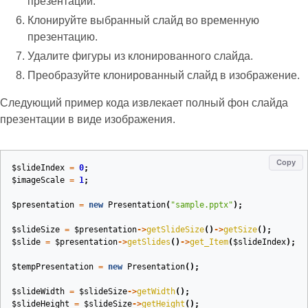
презентации.
Клонируйте выбранный слайд во временную
презентацию.
Удалите фигуры из клонированного слайда.
Преобразуйте клонированный слайд в изображение.
Следующий пример кода извлекает полный фон слайда
презентации в виде изображения.
Copy
$slideIndex
=
0
;
$imageScale
=
1
;
$presentation
=
new
Presentation
(
"sample.pptx"
);
$slideSize
=
$presentation
->
getSlideSize
()
->
getSize
();
$slide
=
$presentation
->
getSlides
()
->
get_Item
(
$slideIndex
);
$tempPresentation
=
new
Presentation
();
$slideWidth
=
$slideSize
->
getWidth
();
$slideHeight
=
$slideSize
->
getHeight
();