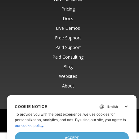
Pricing
Docs
Live Demos
Free Support
Paid Support
Paid Consulting
Blog
Websites
About
COOKIE NOTICE
To provide you with the best experience, we use cookies for
© Aspose Pty Ltd 2001-2026.
All Rights Reserved.
personalization, analytics, and ads. By using our site, you agree to
Privacy Policy
Terms of use
Contact
our cookie policy
.
ACCEPT