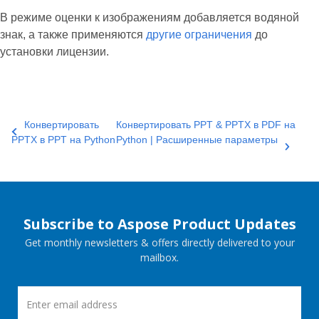
В режиме оценки к изображениям добавляется водяной
знак, а также применяются
другие ограничения
до
установки лицензии.
Конвертировать
Конвертировать PPT & PPTX в PDF на
PPTX в PPT на Python
Python | Расширенные параметры
Subscribe to Aspose Product Updates
Get monthly newsletters & offers directly delivered to your
mailbox.