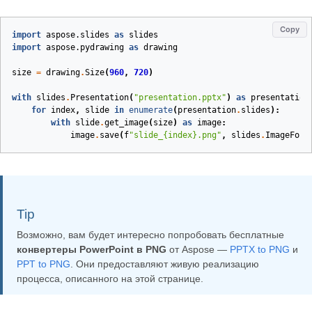
Copy
import
aspose.slides
as
slides
import
aspose.pydrawing
as
drawing
size
=
drawing
.
Size
(
960
,
720
)
with
slides
.
Presentation
(
"presentation.pptx"
)
as
presentation
for
index
,
slide
in
enumerate
(
presentation
.
slides
):
with
slide
.
get_image
(
size
)
as
image
:
image
.
save
(
f
"slide_
{index}
.png"
,
slides
.
ImageForm
Tip
Возможно, вам будет интересно попробовать бесплатные
конвертеры PowerPoint в PNG
от Aspose —
PPTX to PNG
и
PPT to PNG
. Они предоставляют живую реализацию
процесса, описанного на этой странице.