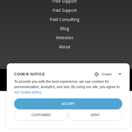
Free Support
Paid Support
Paid Consulting
Blog
Websites
About
COOKIE NOTICE
© Aspose Pty Ltd 2001-2026.
All Rights Reserved.
To provide you with the best experience, we use cookies for
Privacy Policy
Terms of use
Contact
personalization, analytics, and ads. By using our site, you agree to
our cookie policy
.
ACCEPT
CUSTOMIZE
DENY