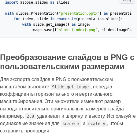
Copy
import
aspose.slides
as
slides
with
slides
.
Presentation
(
"presentation.pptx"
)
as
presentation
for
index
,
slide
in
enumerate
(
presentation
.
slides
):
with
slide
.
get_image
()
as
image
:
image
.
save
(
f
"slide_
{index}
.png"
,
slides
.
ImageForm
Преобразование слайдов в PNG с
пользовательскими размерами
Для экспорта слайдов в PNG с пользовательским
масштабом вызовите
, передав
Slide.get_image
коэффициенты горизонтального и вертикального
масштабирования. Эти множители изменяют размер
вывода относительно оригинальных размеров слайда —
например,
удваивает и ширину, и высоту. Используйте
2.0
одинаковые значения для
и
, чтобы
scale_x
scale_y
сохранить пропорции.