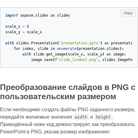
Copy
import
aspose.slides
as
slides
scale_x
=
2
scale_y
=
scale_x
with
slides
.
Presentation
(
"presentation.pptx"
)
as
presentation
for
index
,
slide
in
enumerate
(
presentation
.
slides
):
with
slide
.
get_image
(
scale_x
,
scale_y
)
as
image
:
image
.
save
(
f
"slide_
{index}
.png"
,
slides
.
ImageForm
Преобразование слайдов в PNG с
пользовательским размером
Если необходимо создать файлы PNG заданного размера,
передайте желаемые значения
и
.
width
height
Приведённый ниже код демонстрирует, как преобразовать
PowerPoint в PNG, указав размер изображения: