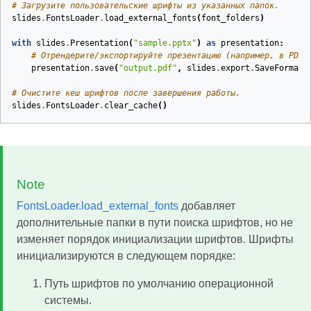
# Загрузите пользовательские шрифты из указанных папок.
slides
.
FontsLoader
.
load_external_fonts
(
font_folders
)
with
slides
.
Presentation
(
"sample.pptx"
)
as
presentation
:
# Отрендерите/экспортируйте презентацию (например, в PDF,
presentation
.
save
(
"output.pdf"
,
slides
.
export
.
SaveFormat
.
# Очистите кеш шрифтов после завершения работы.
slides
.
FontsLoader
.
clear_cache
()
Note
FontsLoader.load_external_fonts
добавляет
дополнительные папки в пути поиска шрифтов, но не
изменяет порядок инициализации шрифтов. Шрифты
инициализируются в следующем порядке:
Путь шрифтов по умолчанию операционной
системы.