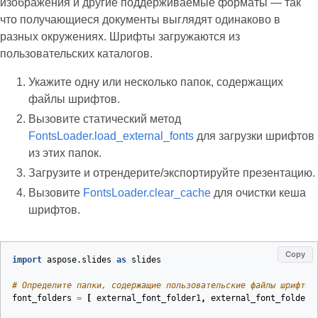
изображения и другие поддерживаемые форматы — так
что получающиеся документы выглядят одинаково в
разных окружениях. Шрифты загружаются из
пользовательских каталогов.
Укажите одну или несколько папок, содержащих
файлы шрифтов.
Вызовите статический метод
FontsLoader.load_external_fonts
для загрузки шрифтов
из этих папок.
Загрузите и отрендерите/экспортируйте презентацию.
Вызовите
FontsLoader.clear_cache
для очистки кеша
шрифтов.
Copy
import
aspose.slides
as
slides
# Определите папки, содержащие пользовательские файлы шрифтов
font_folders
=
[
external_font_folder1
,
external_font_folder2