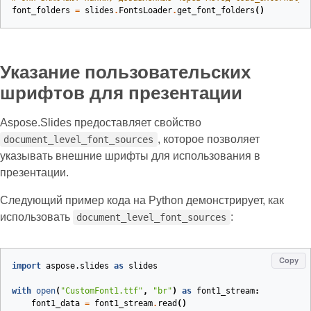
font_folders
=
slides
.
FontsLoader
.
get_font_folders
()
Указание пользовательских
шрифтов для презентации
Aspose.Slides предоставляет свойство
, которое позволяет
document_level_font_sources
указывать внешние шрифты для использования в
презентации.
Следующий пример кода на Python демонстрирует, как
использовать
:
document_level_font_sources
Copy
import
aspose.slides
as
slides
with
open
(
"CustomFont1.ttf"
,
"br"
)
as
font1_stream
:
font1_data
=
font1_stream
.
read
()