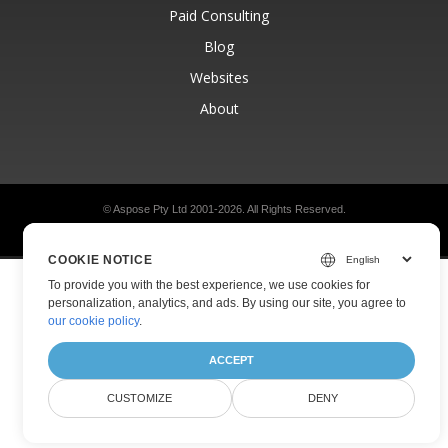
Paid Consulting
Blog
Websites
About
© Aspose Pty Ltd 2001-2026.
All Rights Reserved.
Privacy Policy
Terms of use
Contact
COOKIE NOTICE
To provide you with the best experience, we use cookies for
personalization, analytics, and ads. By using our site, you agree to
our cookie policy
.
ACCEPT
CUSTOMIZE
DENY