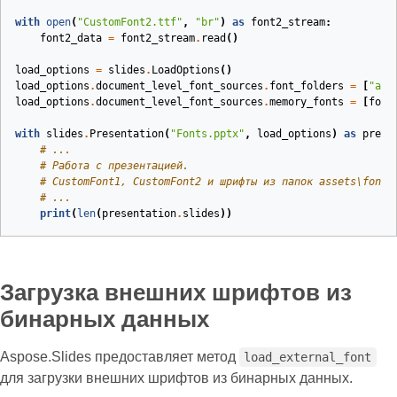
with
open
(
"CustomFont2.ttf"
,
"br"
)
as
font2_stream
:
font2_data
=
font2_stream
.
read
()
load_options
=
slides
.
LoadOptions
()
load_options
.
document_level_font_sources
.
font_folders
=
[
"ass
load_options
.
document_level_font_sources
.
memory_fonts
=
[
font
with
slides
.
Presentation
(
"Fonts.pptx"
,
load_options
)
as
prese
# ...
# Работа с презентацией.
# CustomFont1, CustomFont2 и шрифты из папок assets\fonts
# ...
print
(
len
(
presentation
.
slides
))
Загрузка внешних шрифтов из
бинарных данных
Aspose.Slides предоставляет метод
load_external_font
для загрузки внешних шрифтов из бинарных данных.