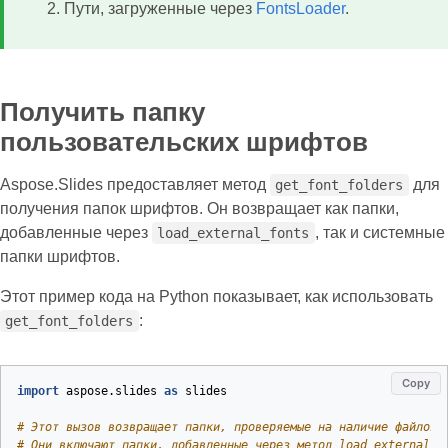
Пути, загруженные через
FontsLoader
.
Получить папку
пользовательских шрифтов
Aspose.Slides предоставляет метод
для
get_font_folders
получения папок шрифтов. Он возвращает как папки,
добавленные через
, так и системные
load_external_fonts
папки шрифтов.
Этот пример кода на Python показывает, как использовать
:
get_font_folders
Copy
import
aspose.slides
as
slides
# Этот вызов возвращает папки, проверяемые на наличие файлов 
# Они включают папки, добавленные через метод load_external_f