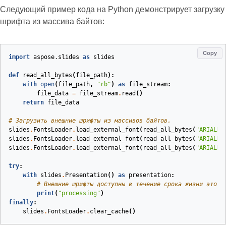
Следующий пример кода на Python демонстрирует загрузку
шрифта из массива байтов:
Copy
import
aspose.slides
as
slides
def
read_all_bytes
(
file_path
):
with
open
(
file_path
,
"rb"
)
as
file_stream
:
file_data
=
file_stream
.
read
()
return
file_data
# Загрузить внешние шрифты из массивов байтов.
slides
.
FontsLoader
.
load_external_font
(
read_all_bytes
(
"ARIALN.
slides
.
FontsLoader
.
load_external_font
(
read_all_bytes
(
"ARIALNB
slides
.
FontsLoader
.
load_external_font
(
read_all_bytes
(
"ARIALNI
try
:
with
slides
.
Presentation
()
as
presentation
:
# Внешние шрифты доступны в течение срока жизни этого
print
(
"processing"
)
finally
:
slides
.
FontsLoader
.
clear_cache
()