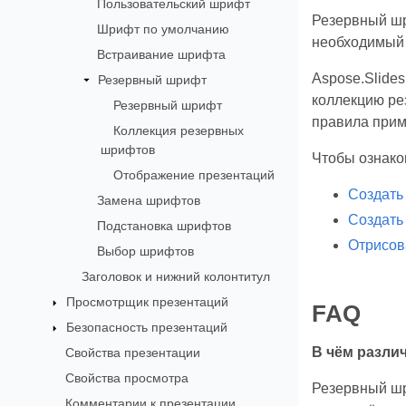
Пользовательский шрифт
Резервный шр
Шрифт по умолчанию
необходимый 
Встраивание шрифта
Aspose.Slide
Резервный шрифт
коллекцию ре
Резервный шрифт
правила прим
Коллекция резервных
шрифтов
Чтобы ознако
Отображение презентаций
Создать
Замена шрифтов
Создать
Подстановка шрифтов
Отрисов
Выбор шрифтов
Заголовок и нижний колонтитул
Просмотрщик презентаций
FAQ
Безопасность презентаций
В чём разли
Свойства презентации
Свойства просмотра
Резервный шр
Комментарии к презентации