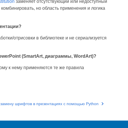
titution
заменяет отсутствующий или недоступный
 комбинировать, но область применения и логика
зентации?
отки/отрисовки в библиотеке и не сериализуется
erPoint (SmartArt, диаграммы, WordArt)?
этому к нему применяются те же правила
 замену шрифтов в презентациях с помощью Python