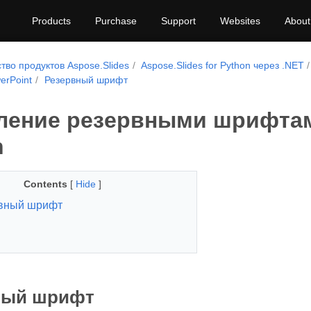
Products
Purchase
Support
Websites
About
тво продуктов Aspose.Slides
Aspose.Slides for Python через .NET
rPoint
Резервный шрифт
ление резервными шрифтам
n
Contents
[
Hide
]
вный шрифт
ный шрифт