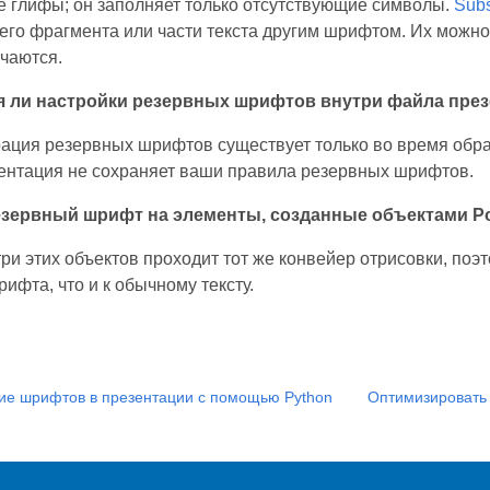
 глифы; он заполняет только отсутствующие символы.
Subs
его фрагмента или части текста другим шрифтом. Их можно
чаются.
 ли настройки резервных шрифтов внутри файла пре
рация резервных шрифтов существует только во время обраб
ентация не сохраняет ваши правила резервных шрифтов.
езервный шрифт на элементы, созданные объектами Pow
три этих объектов проходит тот же конвейер отрисовки, по
ифта, что и к обычному тексту.
ие шрифтов в презентации с помощью Python
Оптимизировать