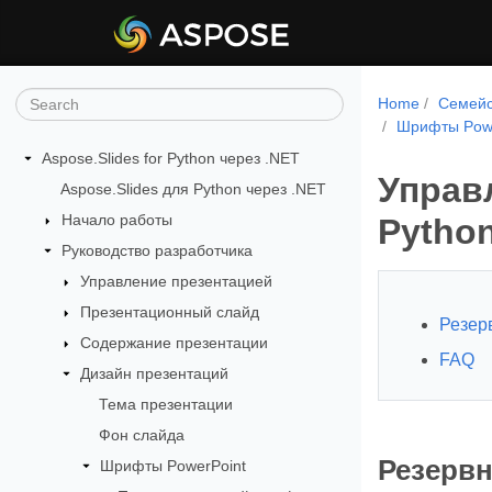
Home
Семейс
Шрифты Powe
Aspose.Slides for Python через .NET
Управ
Aspose.Slides для Python через .NET
Начало работы
Pytho
Руководство разработчика
Управление презентацией
Презентационный слайд
Резер
Содержание презентации
FAQ
Дизайн презентаций
Тема презентации
Фон слайда
Резерв
Шрифты PowerPoint