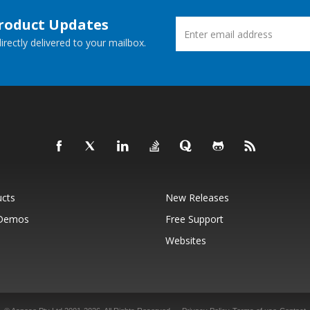
Product Updates
rectly delivered to your mailbox.
ucts
New Releases
 Demos
Free Support
Websites