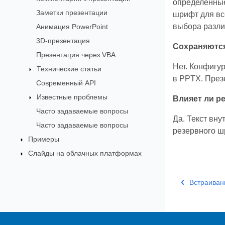
определённые
Заметки презентации
шрифт для вс
выбора разли
Анимация PowerPoint
3D-презентация
Сохраняются
Презентация через VBA
Нет. Конфигу
Технические статьи
в PPTX. През
Современный API
Известные проблемы
Влияет ли р
Часто задаваемые вопросы
Да. Текст вну
Часто задаваемые вопросы
резервного шр
Примеры
Слайды на облачных платформах
Встраиван