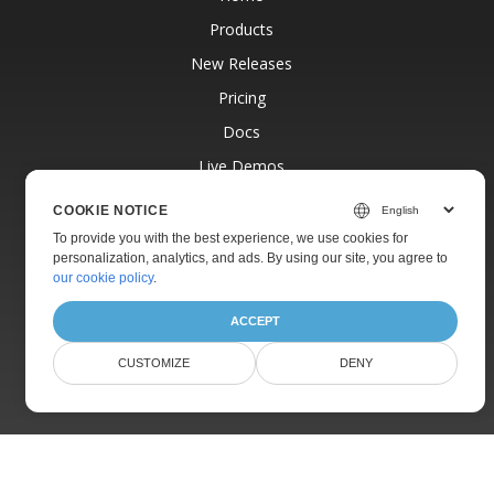
Products
New Releases
Pricing
Docs
Live Demos
Free Support
COOKIE NOTICE
Paid Support
To provide you with the best experience, we use cookies for
personalization, analytics, and ads. By using our site, you agree to
Paid Consulting
our cookie policy
.
Blog
ACCEPT
Websites
CUSTOMIZE
DENY
About
© Aspose Pty Ltd 2001-2026.
All Rights Reserved.