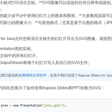
大格式
打印演示文稿。**SVG图像可以缩放到任何分辨率或级
。
的媒介或平台
中使用幻灯片上的图表和图形。**大多数阅读器可
可能小的图像大小
。**与其他格式（尤其是基于位图的格式（JP
lides for Java允许您将演示文稿中的幻灯片导出为SVG图像。
entation类的实例。
文稿中的所有幻灯片。
eOutputStream将每个幻灯片写入其自己的SVG文件。
试我们提供的
免费网络应用程序
，在其中我们实现了Aspose.Slides for 
代码向您展示了如何使用Aspose.Slides将PPT转换为SVG：
pres
=
new
Presentation
(
"pres.pptx"
);