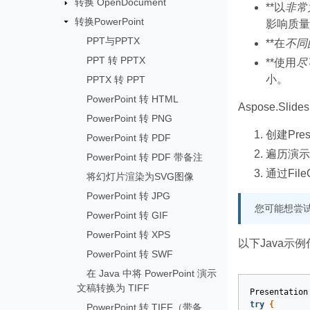
转换 OpenDocument
**以
非常
转换PowerPoint
影响质量
PPT与PPTX
**在
不同
PPT 转 PPTX
**使用
尽
小。
PPTX 转 PPT
PowerPoint 转 HTML
Aspose.S
PowerPoint 转 PNG
创建Pres
PowerPoint 转 PDF
遍历演示
PowerPoint 转 PDF 带备注
通过Fil
将幻灯片渲染为SVG图像
PowerPoint 转 JPG
您可能想尝
PowerPoint 转 GIF
PowerPoint 转 XPS
以下Java示例
PowerPoint 转 SWF
在 Java 中将 PowerPoint 演示
文稿转换为 TIFF
Presentation
try
{
PowerPoint 转 TIFF（带备