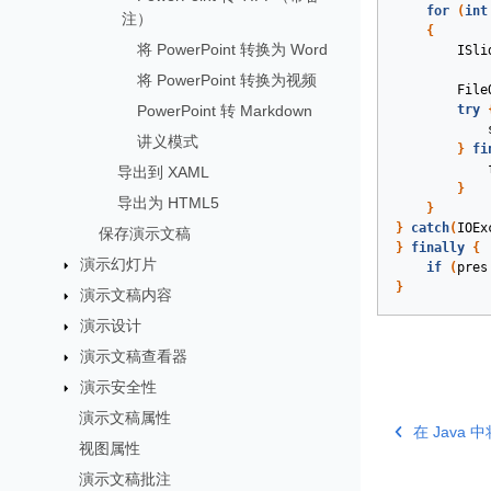
for
(
int
注）
{
将 PowerPoint 转换为 Word
ISli
将 PowerPoint 转换为视频
File
PowerPoint 转 Markdown
try
讲义模式
}
fi
导出到 XAML
}
导出为 HTML5
}
}
catch
(
IOEx
保存演示文稿
}
finally
{
演示幻灯片
if
(
pres
}
演示文稿内容
演示设计
演示文稿查看器
演示安全性
演示文稿属性
在 Java 
视图属性
演示文稿批注