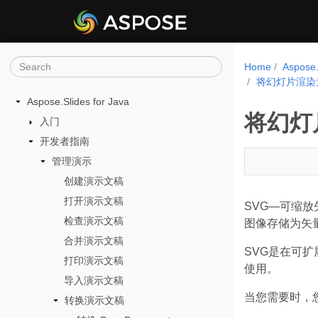
Home
Aspose
将幻灯片渲染
Aspose.Slides for Java
将幻灯
入门
开发者指南
管理演示
创建演示文稿
打开演示文稿
SVG—可缩放矢
检查演示文稿
图像存储为矢
合并演示文稿
SVG是在可
打印演示文稿
使用。
导入演示文稿
当您需要时，
转换演示文稿