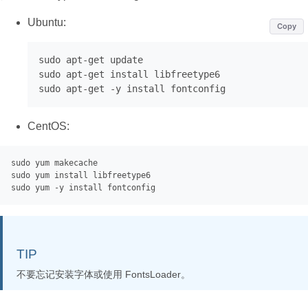
Ubuntu:
Copy
sudo apt
-
get
 update

sudo apt
-
get
 install libfreetype6

sudo apt
-
get
-
CentOS:
sudo
 yum makecache

sudo yum install libfreetype6

TIP
不要忘记安装字体或使用 FontsLoader。