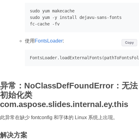
sudo
 yum makecache

sudo yum -y install dejavu-sans-fonts

使用
FontsLoader
:
Copy
FontsLoader
.loadExternalFonts
异常：NoClassDefFoundError：无法
初始化类
com.aspose.slides.internal.ey.this
此异常在缺少 fontconfig 和字体的 Linux 系统上出现。
解决方案