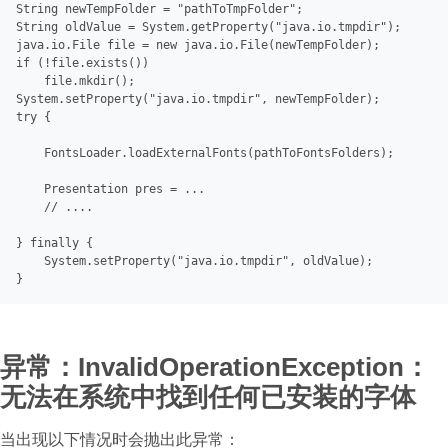
String
 newTempFolder = 
"pathToTmpFolder"
String
 oldValue = System.getProperty(
"java.io.tmpdir"
);

java.io.File file = 
new
if
 (!file.exists())

    file.mkdir();

System.setProperty(
"java.io.tmpdir"
try
 {

    FontsLoader.loadExternalFonts(pathToFontsFolders);

    Presentation pres = ...

// ....
} 
finally
 {

    System.setProperty(
"java.io.tmpdir"
, oldValue);

异常：InvalidOperationException：
无法在系统中找到任何已安装的字体
当出现以下情况时会抛出此异常：