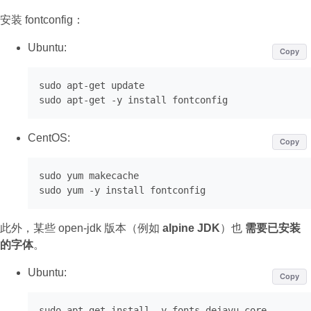
安装 fontconfig：
Ubuntu:
Copy
sudo apt
-
get
 update

sudo apt
-
get
-
CentOS:
Copy
sudo
 yum makecache

此外，某些 open-jdk 版本（例如
alpine JDK
）也
需要已安装
的字体
。
Ubuntu:
Copy
sudo apt
-
get
 install 
-
y fonts
-
dejavu
-
core
