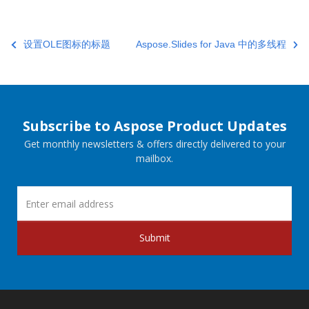
设置OLE图标的标题
Aspose.Slides for Java 中的多线程
Subscribe to Aspose Product Updates
Get monthly newsletters & offers directly delivered to your
mailbox.
Submit