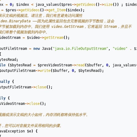
ex
=
0
;
$index
<
java_values
(
$pres
->
getVideos
()
->
size
())
;
$inde
=
$pres
->
getVideos
()
->
get_Item
(
$index
);
开演示文稿的视频流。请注意，我们有意避免访问属性
video.BinaryData ——因为此属性返回包含完整视频的字节数组，这会
字节被加载到内存中。我们使用 video.GetStream，它将返回 Stream，并且不
要我们将整个视频加载到内存中。
ideoStream
=
$video
->
getStream
();
putFileStream
=
new
Java
(
"java.io.FileOutputStream"
,
"video"
.
$
{
ytesRead
;
ile
(
$bytesRead
=
$presVideoStream
->
read
(
$buffer
,
0
,
java_values
$outputFileStream
->
write
(
$buffer
,
0
,
$bytesRead
);
nally
{
utputFileStream
->
close
();
lly
{
sVideoStream
->
close
();
论视频或演示文稿的大小如何，内存消耗都将保持低水平。
要，您可以对音频文件采用相同的步骤。
avaException
$e
)
{
{