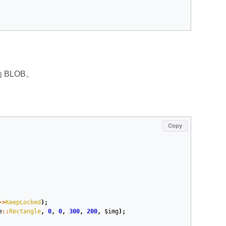
BLOB。
Copy
->
KeepLocked
);
e
::
Rectangle
,
0
,
0
,
300
,
200
,
$img
);