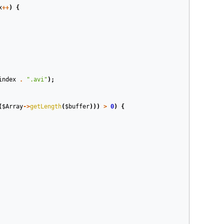
x
++
)
{
index
.
".avi"
);
(
$Array
->
getLength
(
$buffer
)))
>
0
)
{