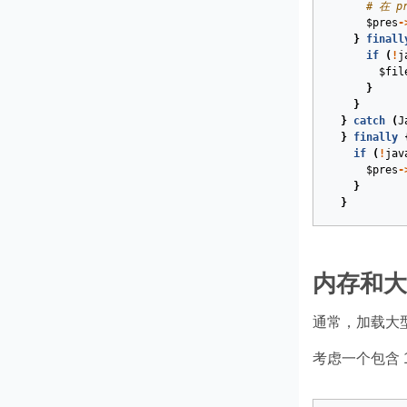
# 在 
$pres
-
}
finall
if
(
!
j
$fil
}
}
}
catch
(
J
}
finally
if
(
!
jav
$pres
-
}
}
内存和大
通常，加载大
考虑一个包含 1