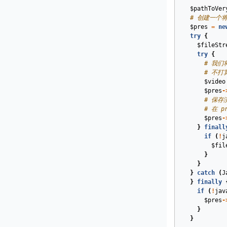
$pathToVer
# 创建一个
$pres
=
ne
try
{
$fileStr
try
{
# 我们
# 不打算
$video
$pres
-
# 保
# 在 
$pres
-
}
finall
if
(
!
j
$fil
}
}
}
catch
(
J
}
finally
if
(
!
jav
$pres
-
}
}