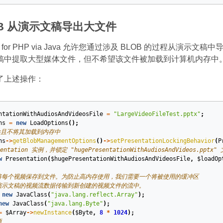
OB 从演示文稿导出大文件
lides for PHP via Java 允许您通过涉及 BLOB 的过
稿中提取大型媒体文件，但不希望该文件被加载到计算机内存中。通
了上述操作：
ntationWithAudiosAndVideosFile
=
"LargeVideoFileTest.pptx"
;
ns
=
new
LoadOptions
();
件且不将其加载到内存中
ns
->
getBlobManagementOptions
()
->
setPresentationLockingBehavior
(
P
entation 实例，并锁定 "hugePresentationWithAudiosAndVideos.pptx"
w
Presentation
(
$hugePresentationWithAudiosAndVideosFile
,
$loadOp
将每个视频保存到文件。为防止高内存使用，我们需要一个将被使用的缓冲区
演示文稿的视频流数据传输到新创建的视频文件的流中。
new
JavaClass
(
"java.lang.reflect.Array"
);
new
JavaClass
(
"java.lang.Byte"
);
=
$Array
->
newInstance
(
$Byte
,
8
*
1024
);
频