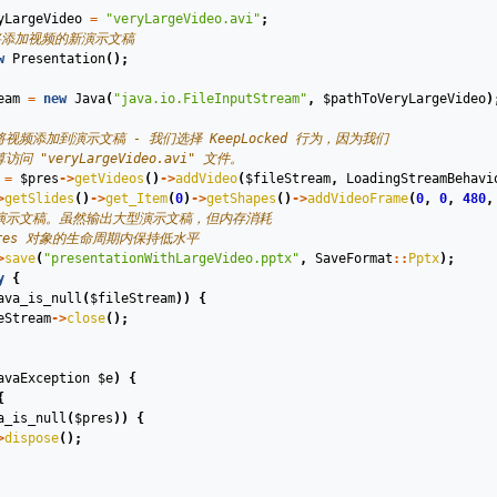
yLargeVideo
=
"veryLargeVideo.avi"
;
将添加视频的新演示文稿
w
Presentation
();
eam
=
new
Java
(
"java.io.FileInputStream"
,
$pathToVeryLargeVideo
)
将视频添加到演示文稿 - 我们选择 KeepLocked 行为，因为我们
访问 "veryLargeVideo.avi" 文件。
=
$pres
->
getVideos
()
->
addVideo
(
$fileStream
,
LoadingStreamBehavi
>
getSlides
()
->
get_Item
(
0
)
->
getShapes
()
->
addVideoFrame
(
0
,
0
,
480
,
存演示文稿。虽然输出大型演示文稿，但内存消耗
pres 对象的生命周期内保持低水平
>
save
(
"presentationWithLargeVideo.pptx"
,
SaveFormat
::
Pptx
);
y
{
ava_is_null
(
$fileStream
))
{
eStream
->
close
();
avaException
$e
)
{
{
a_is_null
(
$pres
))
{
>
dispose
();