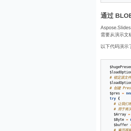
通过 BL
Aspose.S
需要从演示文
以下代码演示
$hugePrese
$loadOptio
# 锁定源文
$loadOptio
# 创建 Pres
$pres
=
ne
try
{
# 让我们
# 用于将
$Array
=
$Byte
=
$buffer
# 遍历视