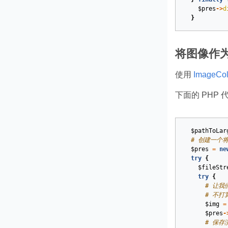
$pres
->
d
}
将图像作为
使用
ImageCol
下面的 PHP
$pathToLar
# 创建一个
$pres
=
ne
try
{
$fileStr
try
{
# 让我
# 不打算
$img
=
$pres
-
# 保