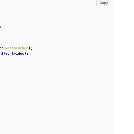
Copy
;
or
->
KeepLocked
);
270
,
$video
);