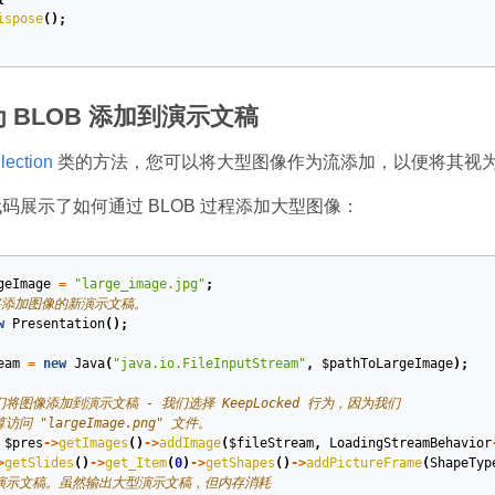
ispose
();
 BLOB 添加到演示文稿
lection
类的方法，您可以将大型图像作为流添加，以便将其视为 
 代码展示了如何通过 BLOB 过程添加大型图像：
geImage
=
"large_image.jpg"
;
将添加图像的新演示文稿。
w
Presentation
();
eam
=
new
Java
(
"java.io.FileInputStream"
,
$pathToLargeImage
);
们将图像添加到演示文稿 - 我们选择 KeepLocked 行为，因为我们
访问 "largeImage.png" 文件。
$pres
->
getImages
()
->
addImage
(
$fileStream
,
LoadingStreamBehavior
>
getSlides
()
->
get_Item
(
0
)
->
getShapes
()
->
addPictureFrame
(
ShapeTyp
存演示文稿。虽然输出大型演示文稿，但内存消耗