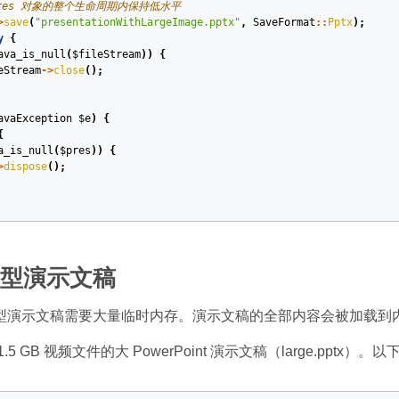
pres 对象的整个生命周期内保持低水平
>
save
(
"presentationWithLargeImage.pptx"
,
SaveFormat
::
Pptx
);
y
{
ava_is_null
(
$fileStream
))
{
eStream
->
close
();
avaException
$e
)
{
{
a_is_null
(
$pres
))
{
>
dispose
();
型演示文稿
型演示文稿需要大量临时内存。演示文稿的全部内容会被加载到
.5 GB 视频文件的大 PowerPoint 演示文稿（large.pptx