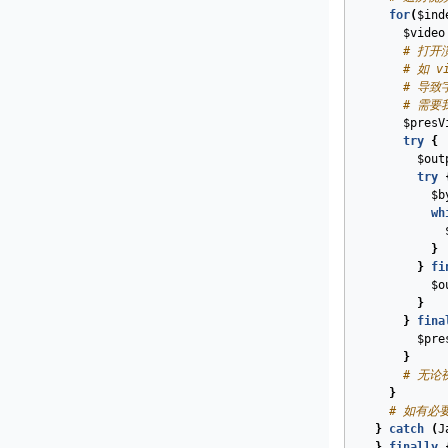
for
(
$ind
$video
# 打
# 如 
# 导致
# 需
$presV
try
{
$out
try
$b
wh
}
}
fi
$o
}
}
fina
$pre
}
# 无
}
# 如有必
}
catch
(
J
}
finally