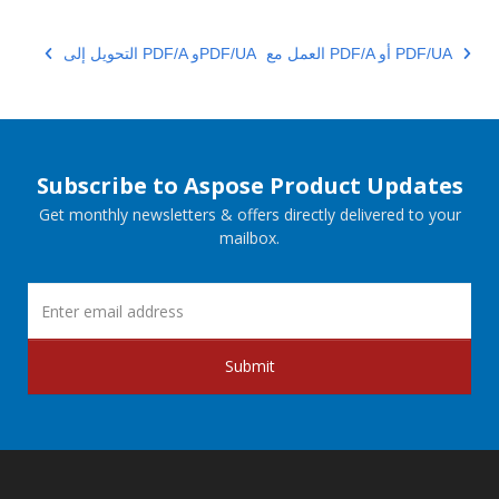
العمل مع PDF/A أو PDF/UA
التحويل إلى PDF/A وPDF/UA
Subscribe to Aspose Product Updates
Get monthly newsletters & offers directly delivered to your
mailbox.
Submit