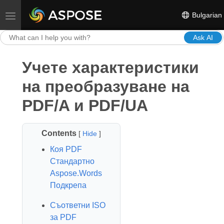
Bulgarian
Toggle navigation
Ask AI
Учете характеристики
на преобразуване на
PDF/A и PDF/UA
Contents
[
Hide
]
Коя PDF
Стандартно
Aspose.Words
Подкрепа
Съответни ISO
за PDF