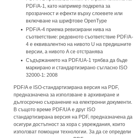
PDF/A-1, като например подкрепа за
прозрачност и ефекти върху слоевете или
включване на шрифтове OpenType
PDF/A-4 приема ревизирани нива на
съответствие: редовното съответствие PDF/A-
4 е еквивалентно на нивото U на предишните
версии, а нивото A се отстранява
Съдържанието на PDF/UA-1 трябва да бъде
маркирано и стандартизирано съгласно ISO
32000-1: 2008
PDF/A е ISO-стандартизирана версия на PDF,
предназначена за използване в архивиране и
дългосрочно съхранение на електронни документи.
В същото време PDF/UA е друг ISO
стандартизирана версия на PDF, предназначена да
осигури достъпност за хора с увреждания, които
използват помощни технологии. За да се определи