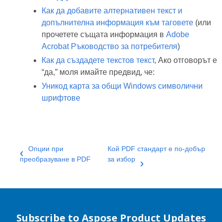
Как да добавите алтернативен текст и
допълнителна информация към таговете
(или
прочетете същата информация в
Adobe
Acrobat Ръководство за потребителя
)
Как да създадете текстов текст
, Ако отговорът е
“да,” моля имайте предвид, че:
Уникод карта за общи Windows символични
шрифтове
Опции при
Кой PDF стандарт е по-добър
преобразуване в PDF
за избор
Subscribe to Aspose Product Updates