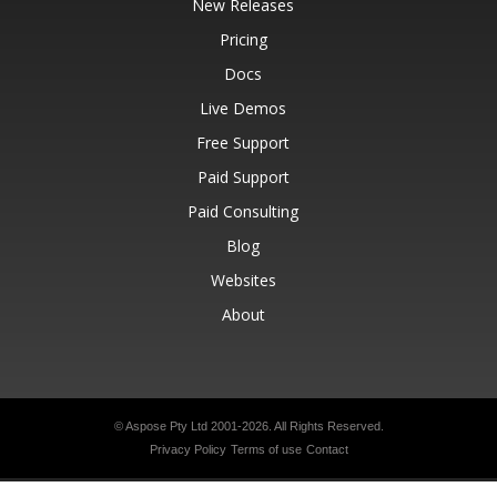
New Releases
Pricing
Docs
Live Demos
Free Support
Paid Support
Paid Consulting
Blog
Websites
About
© Aspose Pty Ltd 2001-2026.
All Rights Reserved.
Privacy Policy
Terms of use
Contact