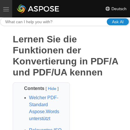
Deutsch
Toggle navigation
Ask AI
Lernen Sie die
Funktionen der
Konvertierung in PDF/A
und PDF/UA kennen
Contents
[
Hide
]
Welcher PDF-
Standard
Aspose.Words
unterstützt