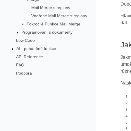
Dopo
Mail Merge s regiony
Hlav
Vnořené Mail Merge s regiony
dat.
Pokročilé Funkce Mail Merge
Programování s dokumenty
Low Code
Ja
AI - poháněné funkce
API Reference
Jakm
umož
FAQ
různé
Podpora
Násl