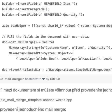
doc->Save(ArtifactsDir + u"BaseOperations.SimpleMailMerge.docx
ple-mail-merge.h
hosted with ❤ by
GitHub
íl mezi dokumentem si můžete všimnout před provedením jedn
 provedení jednoduchého mail merge: