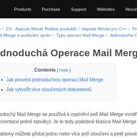
Products
Purchase
Support
Websites
About
e
CS - Aspose.Words Rodina produktů
Aspose.Words pro C++
Pr
il Merge a podávání zpráv
Typy operací Mail Merge
Jednoduchá O
dnoduchá Operace Mail Mer
Contents
[
Hide
]
Jak provést jednoduchou operaci Mail Merge
Jak vytvořit více sloučených dokumentů
oduchý Mail Merge se používá k vyplnění polí Mail Merge uvnit
ezentace jedné tabulky). Je to tedy podobné klasice Mail Merge
ablony můžete přidat jedno nebo více polí sloučení a poté prov