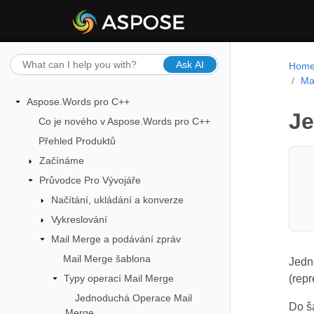
Ask AI
Hom
Ma
Aspose.Words pro C++
Je
Co je nového v Aspose.Words pro C++
Přehled Produktů
Začínáme
Průvodce Pro Vývojáře
Načítání, ukládání a konverze
Vykreslování
Mail Merge a podávání zpráv
Mail Merge šablona
Jedn
Typy operací Mail Merge
(repr
Jednoduchá Operace Mail
Do š
Merge