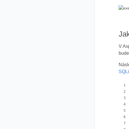
Jak
V As
bude
Násl
SQLi