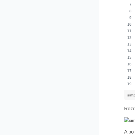
sim
Rozd
A po