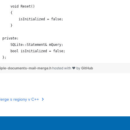
};
tiple-documents-mail-merge.h
hosted with ❤ by
GitHub
erge s regiony v C++