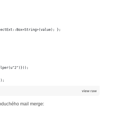
");
view raw
oduchého mail merge: