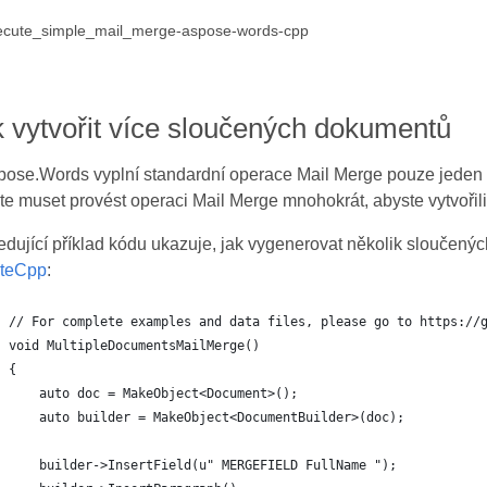
 vytvořit více sloučených dokumentů
pose.Words vyplní standardní operace Mail Merge pouze jeden
te muset provést operaci Mail Merge mnohokrát, abyste vytvořil
edující příklad kódu ukazuje, jak vygenerovat několik slouče
teCpp
: