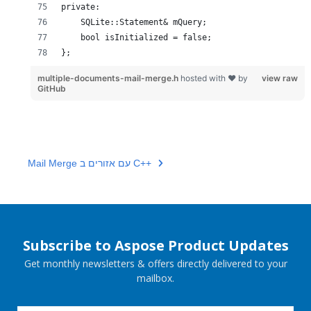
};
multiple-documents-mail-merge.h
hosted with ❤ by
view raw
GitHub
Mail Merge עם אזורים ב C++
Subscribe to Aspose Product Updates
Get monthly newsletters & offers directly delivered to your
mailbox.