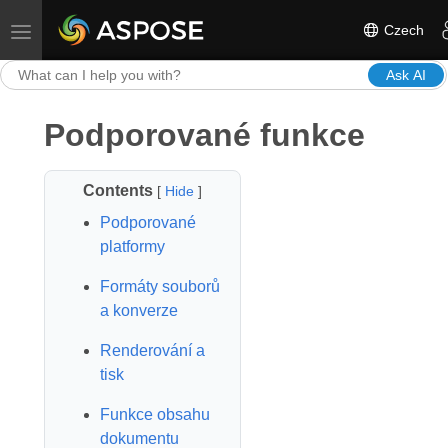
Czech
Toggle navigation
Ask AI
Podporované funkce
Contents
[
Hide
]
Podporované
platformy
Formáty souborů
a konverze
Renderování a
tisk
Funkce obsahu
dokumentu