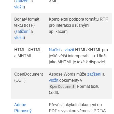
(
zatížení
a
XML.
vložit
)
Bohatý formát
Komplexní podpora formátu RTF
textu (RTF)
pro interakci s různými
(
zatížení
a
aplikacemi.
vložit
)
HTML, XHTML
Načíst
a
vložit
HTML/XHTML pro
a MHTML
ještě větší interoperabilitu. Uložit
jako MHTML je také k dispozici.
OpenDocument
Aspose.Words může
zatížení
a
(ODT)
vložit
dokumenty v
Formát textu
OpenDocument
(.odt).
Adobe
Převést jakýkoli dokument do
Přenosný
PDF s vysokou věrností. PDF/A