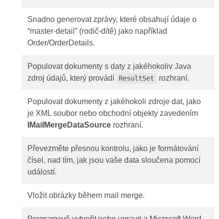
Snadno generovat zprávy, které obsahují údaje o
“master-detail” (rodič-dítě) jako například
Order/OrderDetails.
Populovat dokumenty s daty z jakéhokoliv Java
zdroj údajů, který provádí
rozhraní.
ResultSet
Populovat dokumenty z jakéhokoli zdroje dat, jako
je XML soubor nebo obchodní objekty zavedením
IMailMergeDataSource
rozhraní.
Převezměte přesnou kontrolu, jako je formátování
čísel, nad tím, jak jsou vaše data sloučena pomocí
událostí.
Vložit obrázky během mail merge.
Programově vytvořit nebo upravit a Microsoft Word