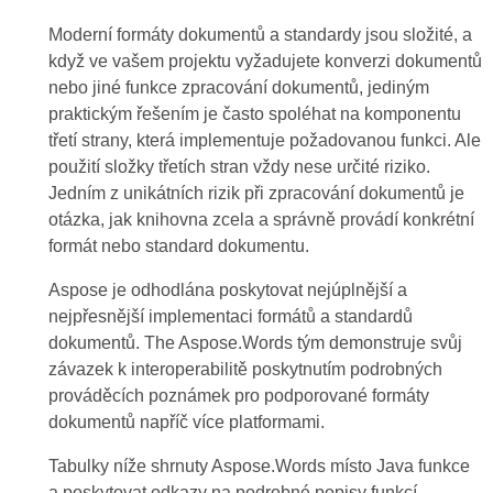
Moderní formáty dokumentů a standardy jsou složité, a
když ve vašem projektu vyžadujete konverzi dokumentů
nebo jiné funkce zpracování dokumentů, jediným
praktickým řešením je často spoléhat na komponentu
třetí strany, která implementuje požadovanou funkci. Ale
použití složky třetích stran vždy nese určité riziko.
Jedním z unikátních rizik při zpracování dokumentů je
otázka, jak knihovna zcela a správně provádí konkrétní
formát nebo standard dokumentu.
Aspose je odhodlána poskytovat nejúplnější a
nejpřesnější implementaci formátů a standardů
dokumentů. The Aspose.Words tým demonstruje svůj
závazek k interoperabilitě poskytnutím podrobných
prováděcích poznámek pro podporované formáty
dokumentů napříč více platformami.
Tabulky níže shrnuty Aspose.Words místo Java funkce
a poskytovat odkazy na podrobné popisy funkcí.