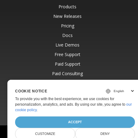
Products
New Releases
Pricing
Docs
Live Demos
Free Support
Paid Support
Paid Consulting
Blog
COOKIE NOTICE
Websites
To provide you with the best experience, we use cookies for
About
personalization, analytics, and ads. By using our site, you agree to
our
cookie policy
.
ACCEPT
© Aspose Pty Ltd 2001-2026.
All Rights Reserved.
CUSTOMIZE
DENY