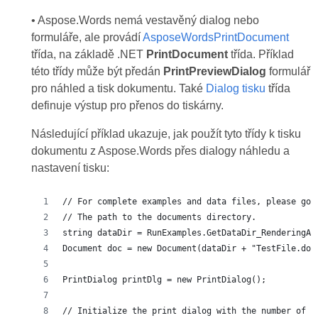
• Aspose.Words nemá vestavěný dialog nebo
formuláře, ale provádí
AsposeWordsPrintDocument
třída, na základě .NET
PrintDocument
třída. Příklad
této třídy může být předán
PrintPreviewDialog
formulář
pro náhled a tisk dokumentu. Také
Dialog tisku
třída
definuje výstup pro přenos do tiskárny.
Následující příklad ukazuje, jak použít tyto třídy k tisku
dokumentu z Aspose.Words přes dialogy náhledu a
nastavení tisku:
// For complete examples and data files, please go 
// The path to the documents directory.
string dataDir = RunExamples.GetDataDir_RenderingAn
Document doc = new Document(dataDir + "TestFile.doc
PrintDialog printDlg = new PrintDialog();
// Initialize the print dialog with the number of p