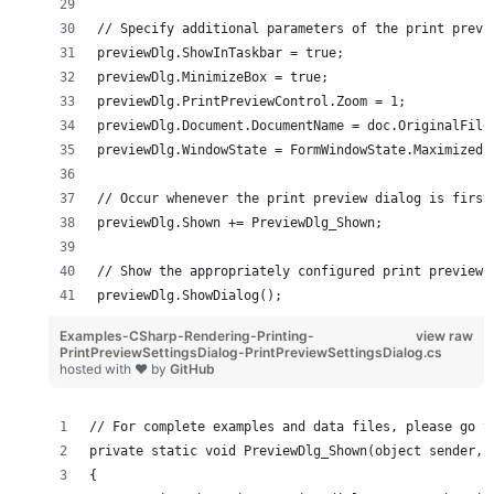
// Specify additional parameters of the print previ
previewDlg.ShowInTaskbar = true;
previewDlg.MinimizeBox = true;
previewDlg.PrintPreviewControl.Zoom = 1;
previewDlg.Document.DocumentName = doc.OriginalFile
previewDlg.WindowState = FormWindowState.Maximized;
// Occur whenever the print preview dialog is first
previewDlg.Shown += PreviewDlg_Shown;
// Show the appropriately configured print preview 
previewDlg.ShowDialog();
Examples-CSharp-Rendering-Printing-
view raw
PrintPreviewSettingsDialog-PrintPreviewSettingsDialog.cs
hosted with ❤ by
GitHub
// For complete examples and data files, please go t
private static void PreviewDlg_Shown(object sender, 
{