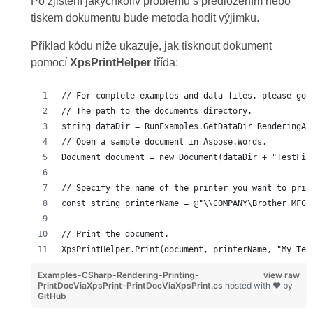
Po zjištění jakýchkoliv problémů s předložením nebo
tiskem dokumentu bude metoda hodit výjimku.
Příklad kódu níže ukazuje, jak tisknout dokument
pomocí
XpsPrintHelper
třída:
// For complete examples and data files, please go 
// The path to the documents directory.
string dataDir = RunExamples.GetDataDir_RenderingAn
// Open a sample document in Aspose.Words.
Document document = new Document(dataDir + "TestFil
// Specify the name of the printer you want to prin
const string printerName = @"\\COMPANY\Brother MFC-
// Print the document.
XpsPrintHelper.Print(document, printerName, "My Tes
Examples-CSharp-Rendering-Printing-
view raw
PrintDocViaXpsPrint-PrintDocViaXpsPrint.cs
hosted with ❤ by
GitHub