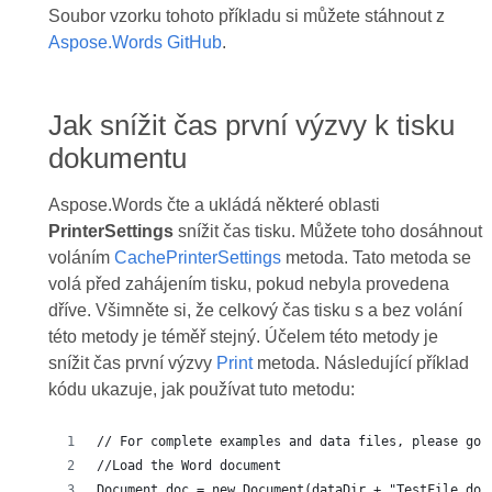
Soubor vzorku tohoto příkladu si můžete stáhnout z
Aspose.Words GitHub
.
Jak snížit čas první výzvy k tisku
dokumentu
Aspose.Words čte a ukládá některé oblasti
PrinterSettings
snížit čas tisku. Můžete toho dosáhnout
voláním
CachePrinterSettings
metoda. Tato metoda se
volá před zahájením tisku, pokud nebyla provedena
dříve. Všimněte si, že celkový čas tisku s a bez volání
této metody je téměř stejný. Účelem této metody je
snížit čas první výzvy
Print
metoda. Následující příklad
kódu ukazuje, jak používat tuto metodu:
// For complete examples and data files, please go 
//Load the Word document
Document doc = new Document(dataDir + "TestFile.doc