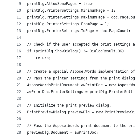
printDlg.AllowSomePages = true;
printDlg.PrinterSettings.MinimumPage = 1;
printDlg.PrinterSettings.MaximumPage = doc.PageCoun
printDlg.PrinterSettings.FromPage = 1;
printDlg.PrinterSettings.ToPage = doc.PageCount;
// Сheck if the user accepted the print settings an
if (printDlg.ShowDialog() != DialogResult.OK)
    return;
// Create a special Aspose.Words implementation of 
// Pass the printer settings from the print dialog 
AsposeWordsPrintDocument awPrintDoc = new AsposeWor
awPrintDoc.PrinterSettings = printDlg.PrinterSettin
// Initialize the print preview dialog.
PrintPreviewDialog previewDlg = new PrintPreviewDia
// Pass the Aspose.Words print document to the prin
previewDlg.Document = awPrintDoc;