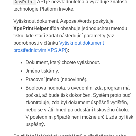
API je nezvládnutelná a vyžaduje znalosti
XpsPrint
technologie Platform Invoke.
Vytisknout dokument, Aspose.Words poskytuje
XpsPrintHelper
třída obsahuje jednoduchou metodu
tisku, kde stačí zadat následující parametry (viz
podrobnosti v článku
Vytisknout dokument
prostřednictvím XPS API
):
Dokument, který chcete vytisknout.
Jméno tiskárny.
Pracovní jméno (nepovinné).
Booleova hodnota, s uvedením, zda program má
počkat, až bude tisk dokončen. Systém proto buď
zkontroluje, zda byl dokument úspěšně vytištěn,
nebo se vrátí ihned po odeslání tiskového úkolu.
V posledním případě není možné určit, zda byl tisk
úspěšný.