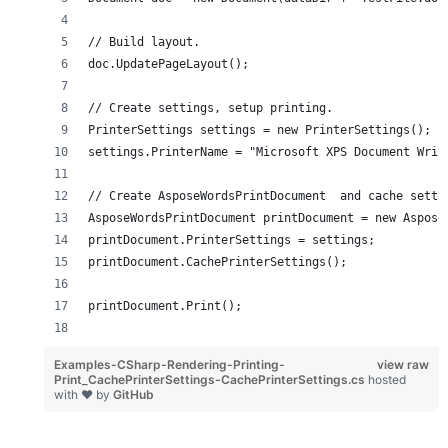
// Build layout.
doc.UpdatePageLayout();
// Create settings, setup printing.
PrinterSettings settings = new PrinterSettings();
settings.PrinterName = "Microsoft XPS Document Writ
// Create AsposeWordsPrintDocument  and cache setti
AsposeWordsPrintDocument printDocument = new Aspose
printDocument.PrinterSettings = settings;
printDocument.CachePrinterSettings();
printDocument.Print();
Examples-CSharp-Rendering-Printing-
view raw
Print_CachePrinterSettings-CachePrinterSettings.cs
hosted
with ❤ by
GitHub