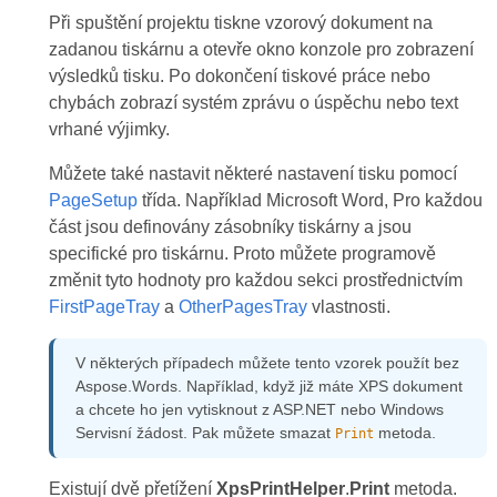
Při spuštění projektu tiskne vzorový dokument na
zadanou tiskárnu a otevře okno konzole pro zobrazení
výsledků tisku. Po dokončení tiskové práce nebo
chybách zobrazí systém zprávu o úspěchu nebo text
vrhané výjimky.
Můžete také nastavit některé nastavení tisku pomocí
PageSetup
třída. Například Microsoft Word, Pro každou
část jsou definovány zásobníky tiskárny a jsou
specifické pro tiskárnu. Proto můžete programově
změnit tyto hodnoty pro každou sekci prostřednictvím
FirstPageTray
a
OtherPagesTray
vlastnosti.
V některých případech můžete tento vzorek použít bez
Aspose.Words. Například, když již máte XPS dokument
a chcete ho jen vytisknout z ASP.NET nebo Windows
Servisní žádost. Pak můžete smazat
metoda.
Print
Existují dvě přetížení
XpsPrintHelper
.
Print
metoda.