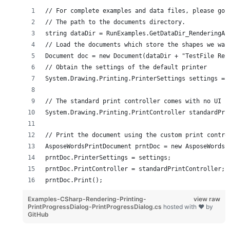
// For complete examples and data files, please go 
// The path to the documents directory.
string dataDir = RunExamples.GetDataDir_RenderingAn
// Load the documents which store the shapes we wan
Document doc = new Document(dataDir + "TestFile Ren
// Obtain the settings of the default printer
System.Drawing.Printing.PrinterSettings settings = 
// The standard print controller comes with no UI
System.Drawing.Printing.PrintController standardPri
// Print the document using the custom print contro
AsposeWordsPrintDocument prntDoc = new AsposeWordsP
prntDoc.PrinterSettings = settings;
prntDoc.PrintController = standardPrintController;
prntDoc.Print();            
Examples-CSharp-Rendering-Printing-
view raw
PrintProgressDialog-PrintProgressDialog.cs
hosted with ❤ by
GitHub