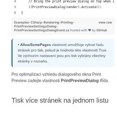
    // Bring the print preview dialog on top when it
    ((PrintPreviewDialog)sender).Activate();
}
Examples-CSharp-Rendering-Printing-
view raw
PrintPreviewSettingsDialog-
PrintPreviewSettingsDialogEvent.cs
hosted with ❤ by
GitHub
•
AllowSomePages
vlastnost umožňuje vybrat řadu
stránek pro tisk, pokud je hodnota této vlastnosti True.
Ve výchozím nastavení jsou pro tisk vybrány všechny
stránky v rozsahu.
Pro optimalizaci vzhledu dialogového okna Print
Preview zadejte vlastnosti
PrintPreviewDialog
třída.
Tisk více stránek na jednom listu