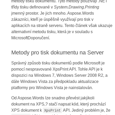
metody tisku dokumentů. Tyto metody používají .NET
třídy tisku definované v
System.Drawing.Printing
jmenný prostor. Je jich mnoho. Aspose.Words
zákazníci, kteří je úspěšně využívají pro tisk v
aplikacích na straně serveru. Tento článek však ukazuje
alternativní metodu tisku, která je v souladu s
MicrosoftDoporučení.
Metody pro tisk dokumentu na Server
Správný způsob tisku dokumentů podle Microsoft je
pomocí nespravované XpsPrint API. Tohle API je k
dispozici na Windows 7, Windows Server 2008 R2, a
dále Windows Vista za předpokladu aktualizace
platformy pro Windows Vista je nainstalován.
Od Aspose.Words lze snadno převést jakýkoli
dokument na XPS,? stačí napsat kód, který prochází
XPS dokument k
API. Jediný problém je, že
XpsPrint