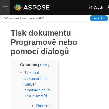
Czech
Toggle navigation
Ask AI
Tisk dokumentu
Programově nebo
pomocí dialogů
Contents
[
Hide
]
Tisknout
dokument na
Server
prostřednictvím
API
XpsPrint
Omezení