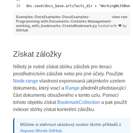
doc.save(docs_base.artifacts_dir + "WorkingWithBook
Examples-DocsExamples-DocsExamples-
view raw
Programming with Documents-Contents Management-
working_with_bookmarks-CreateBookmark.py
hosted with ❤ by
GitHub
Získat záložky
Někdy je nutné získat sbírku záložek pro iteraci
prostřednictvím záložek nebo pro jiné účely. Použijte
Node.range
vlastnost exponovaná jakýmkoliv uzelem
dokumentu, který vrací a
Range
předmět představující
část dokumentu obsaženého v tomto uzlu. Pomocí
tohoto objektu získat
BookmarkCollection
a pak použít
indexer sbírky získat konkrétní záložku.
Můžete si stáhnout ukázkový soubor těchto příkladů z
Aspose.Words GitHub
.