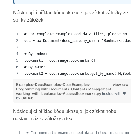
Následující příklad kódu ukazuje, jak získat záložky ze
sbírky záložek:
# For complete examples and data files, please go to
doc = aw.Document(docs_base.my_dir + "Bookmarks.docx
# By index:
bookmark1 = doc.range.bookmarks[0]
# By name:
bookmark2 = doc.range.bookmarks.get_by_name("MyBookm
Examples-DocsExamples-DocsExamples-
view raw
Programming with Documents-Contents Management-
working_with_bookmarks-AccessBookmarks.py
hosted with ❤
by
GitHub
Následující příklad kódu ukazuje, jak získat nebo
nastavit název záložky a text:
# For complete examples and data files, please go t