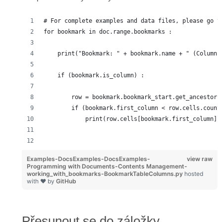
# For complete examples and data files, please go t
for bookmark in doc.range.bookmarks :
    print("Bookmark: " + bookmark.name + " (Column)
    if (bookmark.is_column) :
        row = bookmark.bookmark_start.get_ancestor(
        if (bookmark.first_column < row.cells.count
            print(row.cells[bookmark.first_column].
Examples-DocsExamples-DocsExamples-
view raw
Programming with Documents-Contents Management-
working_with_bookmarks-BookmarkTableColumns.py
hosted
with ❤ by
GitHub
Přesunout se do záložky