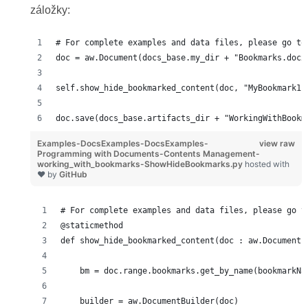
záložky:
# For complete examples and data files, please go to
doc = aw.Document(docs_base.my_dir + "Bookmarks.docx
self.show_hide_bookmarked_content(doc, "MyBookmark1"
doc.save(docs_base.artifacts_dir + "WorkingWithBookm
Examples-DocsExamples-DocsExamples-
view raw
Programming with Documents-Contents Management-
working_with_bookmarks-ShowHideBookmarks.py
hosted with
❤ by
GitHub
# For complete examples and data files, please go t
@staticmethod
def show_hide_bookmarked_content(doc : aw.Document,
    bm = doc.range.bookmarks.get_by_name(bookmarkNa
    builder = aw.DocumentBuilder(doc)