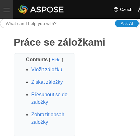
Czech
Toggle navigation
Ask AI
Práce se záložkami
Contents
[
Hide
]
Vložit záložku
Získat záložky
Přesunout se do
záložky
Zobrazit obsah
záložky