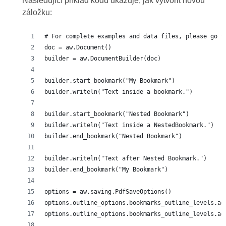
Následující příklad kódu ukazuje, jak vytvořit novou
záložku:
# For complete examples and data files, please go t
doc = aw.Document()
builder = aw.DocumentBuilder(doc)
builder.start_bookmark("My Bookmark")
builder.writeln("Text inside a bookmark.")
builder.start_bookmark("Nested Bookmark")
builder.writeln("Text inside a NestedBookmark.")
builder.end_bookmark("Nested Bookmark")
builder.writeln("Text after Nested Bookmark.")
builder.end_bookmark("My Bookmark")
options = aw.saving.PdfSaveOptions()
options.outline_options.bookmarks_outline_levels.ad
options.outline_options.bookmarks_outline_levels.ad