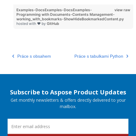
Examples-DocsExamples-DocsExamples-
view raw
Programming with Documents-Contents Management-
working_with_bookmarks-ShowHideBookmarkedContent.py
hosted with ❤ by
GitHub
Práce s obsahem
Práce s tabulkami Python
Subscribe to Aspose Product Updates
Get monthly newsletters & offers directly delivered to your
mailbox.