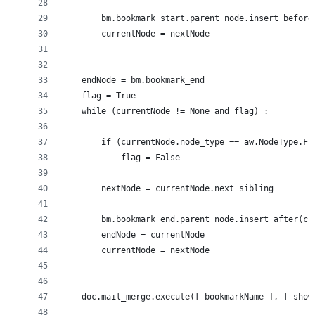
        bm.bookmark_start.parent_node.insert_before
        currentNode = nextNode
    endNode = bm.bookmark_end
    flag = True
    while (currentNode != None and flag) :
        if (currentNode.node_type == aw.NodeType.FI
            flag = False
        nextNode = currentNode.next_sibling
        bm.bookmark_end.parent_node.insert_after(cu
        endNode = currentNode
        currentNode = nextNode
    doc.mail_merge.execute([ bookmarkName ], [ show