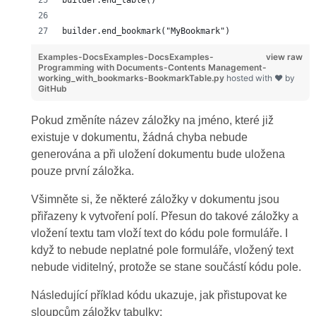
builder.end_table()
builder.end_bookmark("MyBookmark")
Examples-DocsExamples-DocsExamples-
view raw
Programming with Documents-Contents Management-
working_with_bookmarks-BookmarkTable.py
hosted with ❤ by
GitHub
Pokud změníte název záložky na jméno, které již
existuje v dokumentu, žádná chyba nebude
generována a při uložení dokumentu bude uložena
pouze první záložka.
Všimněte si, že některé záložky v dokumentu jsou
přiřazeny k vytvoření polí. Přesun do takové záložky a
vložení textu tam vloží text do kódu pole formuláře. I
když to nebude neplatné pole formuláře, vložený text
nebude viditelný, protože se stane součástí kódu pole.
Následující příklad kódu ukazuje, jak přistupovat ke
sloupcům záložky tabulky: