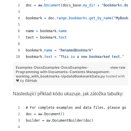
doc
=
aw
.
Document
(
docs_base
.
my_dir
+
"Bookmarks.doc
bookmark
=
doc
.
range
.
bookmarks
.
get_by_name
(
"MyBookm
name
=
bookmark
.
name
text
=
bookmark
.
text
bookmark
.
name
=
"RenamedBookmark"
bookmark
.
text
=
"This is a new bookmarked text."
Examples-DocsExamples-DocsExamples-
view raw
Programming with Documents-Contents Management-
working_with_bookmarks-UpdateBookmarkData.py
hosted with
❤ by
GitHub
Následující příklad kódu ukazuje, jak záložka tabulky:
# For complete examples and data files, please go t
doc = aw.Document()
builder = aw.DocumentBuilder(doc)