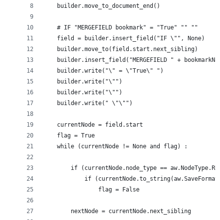
    builder.move_to_document_end()
    # IF "MERGEFIELD bookmark" = "True" "" ""
    field = builder.insert_field("IF \"", None)
    builder.move_to(field.start.next_sibling)
    builder.insert_field("MERGEFIELD " + bookmarkNa
    builder.write("\" = \"True\" ")
    builder.write("\"")
    builder.write("\"")
    builder.write(" \"\"")
    currentNode = field.start
    flag = True
    while (currentNode != None and flag) :
        if (currentNode.node_type == aw.NodeType.RU
            if (currentNode.to_string(aw.SaveFormat
                flag = False
        nextNode = currentNode.next_sibling