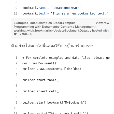
bookmark
.
name
=
"RenamedBookmark"
bookmark
.
text
=
"This is a new bookmarked text."
Examples-DocsExamples-DocsExamples-
view raw
Programming with Documents-Contents Management-
working_with_bookmarks-UpdateBookmarkData.py
hosted with
❤ by
GitHub
ตัวอย่างโค้ดต่อไปนี้แสดงวิธีการบุ๊กมาร์กตาราง:
# For complete examples and data files, please go t
doc = aw.Document()
builder = aw.DocumentBuilder(doc)
builder.start_table()
builder.insert_cell()
builder.start_bookmark("MyBookmark")
builder.write("This is row 1 cell 1")