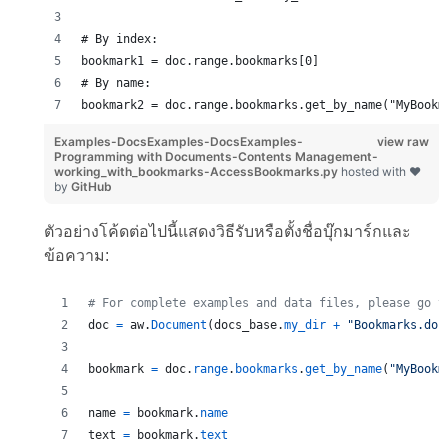
# By index:
bookmark1 = doc.range.bookmarks[0]
# By name:
bookmark2 = doc.range.bookmarks.get_by_name("MyBookm
Examples-DocsExamples-DocsExamples-
view raw
Programming with Documents-Contents Management-
working_with_bookmarks-AccessBookmarks.py
hosted with ❤
by
GitHub
ตัวอย่างโค้ดต่อไปนี้แสดงวิธีรับหรือตั้งชื่อบุ๊กมาร์กและ
ข้อความ:
# For complete examples and data files, please go t
doc
=
aw
.
Document
(
docs_base
.
my_dir
+
"Bookmarks.doc
bookmark
=
doc
.
range
.
bookmarks
.
get_by_name
(
"MyBookm
name
=
bookmark
.
name
text
=
bookmark
.
text