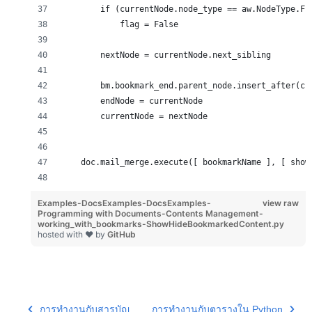
        if (currentNode.node_type == aw.NodeType.FI
            flag = False
        nextNode = currentNode.next_sibling
        bm.bookmark_end.parent_node.insert_after(cu
        endNode = currentNode
        currentNode = nextNode
    doc.mail_merge.execute([ bookmarkName ], [ show
Examples-DocsExamples-DocsExamples-
view raw
Programming with Documents-Contents Management-
working_with_bookmarks-ShowHideBookmarkedContent.py
hosted with ❤ by
GitHub
การทำงานกับสารบัญ
การทำงานกับตารางใน Python