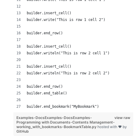
builder.insert_cell()
builder.write("This is row 1 cell 2")
builder.end_row()
builder.insert_cell()
builder.writeln("This is row 2 cell 1")
builder.insert_cell()
builder.writeln("This is row 2 cell 2")
builder.end_row()
builder.end_table()
builder.end_bookmark("MyBookmark")
Examples-DocsExamples-DocsExamples-
view raw
Programming with Documents-Contents Management-
working_with_bookmarks-BookmarkTable.py
hosted with ❤ by
GitHub