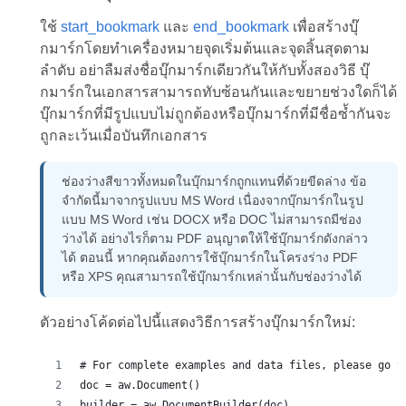
ใช้
start_bookmark
และ
end_bookmark
เพื่อสร้างบุ๊
กมาร์กโดยทำเครื่องหมายจุดเริ่มต้นและจุดสิ้นสุดตาม
ลำดับ อย่าลืมส่งชื่อบุ๊กมาร์กเดียวกันให้กับทั้งสองวิธี บุ๊
กมาร์กในเอกสารสามารถทับซ้อนกันและขยายช่วงใดก็ได้
บุ๊กมาร์กที่มีรูปแบบไม่ถูกต้องหรือบุ๊กมาร์กที่มีชื่อซ้ำกันจะ
ถูกละเว้นเมื่อบันทึกเอกสาร
ช่องว่างสีขาวทั้งหมดในบุ๊กมาร์กถูกแทนที่ด้วยขีดล่าง ข้อ
จำกัดนี้มาจากรูปแบบ MS Word เนื่องจากบุ๊กมาร์กในรูป
แบบ MS Word เช่น DOCX หรือ DOC ไม่สามารถมีช่อง
ว่างได้ อย่างไรก็ตาม PDF อนุญาตให้ใช้บุ๊กมาร์กดังกล่าว
ได้ ตอนนี้ หากคุณต้องการใช้บุ๊กมาร์กในโครงร่าง PDF
หรือ XPS คุณสามารถใช้บุ๊กมาร์กเหล่านั้นกับช่องว่างได้
ตัวอย่างโค้ดต่อไปนี้แสดงวิธีการสร้างบุ๊กมาร์กใหม่:
# For complete examples and data files, please go t
doc = aw.Document()
builder = aw.DocumentBuilder(doc)