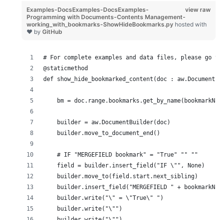
Examples-DocsExamples-DocsExamples-
view raw
Programming with Documents-Contents Management-
working_with_bookmarks-ShowHideBookmarks.py
hosted with
❤ by
GitHub
# For complete examples and data files, please go t
@staticmethod
def show_hide_bookmarked_content(doc : aw.Document,
    bm = doc.range.bookmarks.get_by_name(bookmarkNa
    builder = aw.DocumentBuilder(doc)
    builder.move_to_document_end()
    # IF "MERGEFIELD bookmark" = "True" "" ""
    field = builder.insert_field("IF \"", None)
    builder.move_to(field.start.next_sibling)
    builder.insert_field("MERGEFIELD " + bookmarkNa
    builder.write("\" = \"True\" ")
    builder.write("\"")
    builder.write("\"")