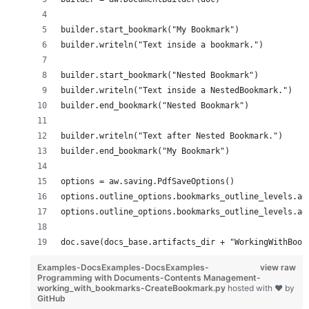
builder.start_bookmark("My Bookmark")
builder.writeln("Text inside a bookmark.")
builder.start_bookmark("Nested Bookmark")
builder.writeln("Text inside a NestedBookmark.")
builder.end_bookmark("Nested Bookmark")
builder.writeln("Text after Nested Bookmark.")
builder.end_bookmark("My Bookmark")
options = aw.saving.PdfSaveOptions()
options.outline_options.bookmarks_outline_levels.ad
options.outline_options.bookmarks_outline_levels.ad
doc.save(docs_base.artifacts_dir + "WorkingWithBook
Examples-DocsExamples-DocsExamples-
view raw
Programming with Documents-Contents Management-
working_with_bookmarks-CreateBookmark.py
hosted with ❤ by
GitHub