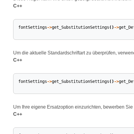
C++
fontSettings
->
get_SubstitutionSettings
()
->
get_De
Um die aktuelle Standardschriftart zu überprüfen, verwen
C++
fontSettings
->
get_SubstitutionSettings
()
->
get_De
Um Ihre eigene Ersatzoption einzurichten, bewerben Sie 
C++