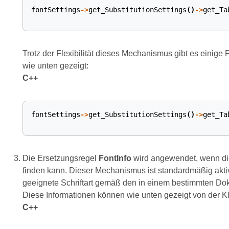
fontSettings
->
get_SubstitutionSettings
()
->
get_Ta
Trotz der Flexibilität dieses Mechanismus gibt es einige F
wie unten gezeigt:
C++
fontSettings
->
get_SubstitutionSettings
()
->
get_Ta
Die Ersetzungsregel
FontInfo
wird angewendet, wenn die 
finden kann. Dieser Mechanismus ist standardmäßig aktiv
geeignete Schriftart gemäß den in einem bestimmten Dok
Diese Informationen können wie unten gezeigt von der 
C++