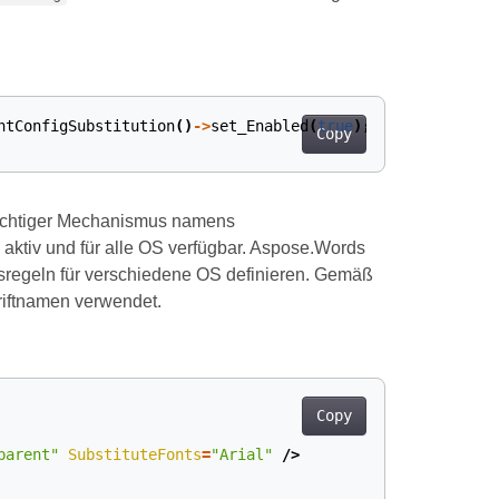
ntConfigSubstitution
()
->
set_Enabled
(
true
);
Copy
 mächtiger Mechanismus namens
 aktiv und für alle OS verfügbar. Aspose.Words
sregeln für verschiedene OS definieren. Gemäß
hriftnamen verwendet.
Copy
parent"
SubstituteFonts
=
"Arial"
/>