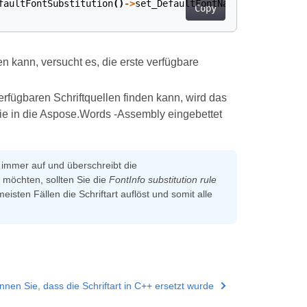
faultFontSubstitution
()
->
set_DefaultFontName
(
u
"Arial"
);
Copy
 kann, versucht es, die erste verfügbare
rfügbaren Schriftquellen finden kann, wird das
ie in die Aspose.Words -Assembly eingebettet
t immer auf und überschreibt die
 möchten, sollten Sie die
FontInfo substitution rule
eisten Fällen die Schriftart auflöst und somit alle
nnen Sie, dass die Schriftart in C++ ersetzt wurde