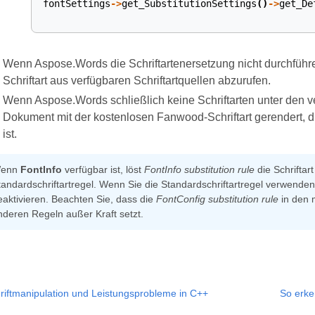
fontSettings
->
get_SubstitutionSettings
()
->
get_De
Wenn Aspose.Words die Schriftartenersetzung nicht durchführen
Schriftart aus verfügbaren Schriftartquellen abzurufen.
Wenn Aspose.Words schließlich keine Schriftarten unter den ve
Dokument mit der kostenlosen Fanwood-Schriftart gerendert, d
ist.
enn
FontInfo
verfügbar ist, löst
FontInfo substitution rule
die Schriftar
tandardschriftartregel. Wenn Sie die Standardschriftartregel verwenden
eaktivieren. Beachten Sie, dass die
FontConfig substitution rule
in den m
nderen Regeln außer Kraft setzt.
riftmanipulation und Leistungsprobleme in C++
So erke