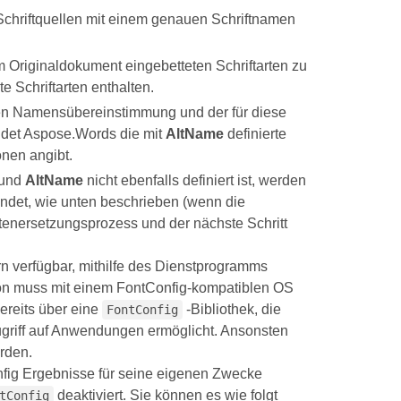
 Schriftquellen mit einem genauen Schriftnamen
im Originaldokument eingebetteten Schriftarten zu
 Schriftarten enthalten.
uen Namensübereinstimmung und der für diese
indet Aspose.Words die mit
AltName
definierte
onen angibt.
 und
AltName
nicht ebenfalls definiert ist, werden
ndet, wie unten beschrieben (wenn die
tenersetzungsprozess und der nächste Schritt
rn verfügbar, mithilfe des Dienstprogramms
n muss mit einem FontConfig-kompatiblen OS
ereits über eine
-Bibliothek, die
FontConfig
ugriff auf Anwendungen ermöglicht. Ansonsten
erden.
fig Ergebnisse für seine eigenen Zwecke
deaktiviert. Sie können es wie folgt
tConfig