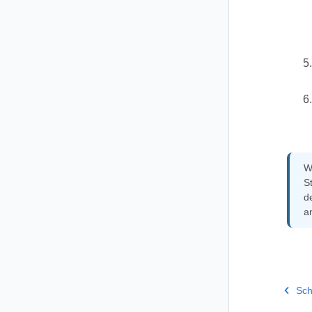
W
S
d
a
Sch