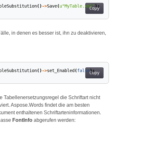
bleSubstitution
()
->
Save
(
u
"MyTable.xml"
);
Copy
älle, in denen es besser ist, ihn zu deaktivieren,
bleSubstitution
()
->
set_Enabled
(
false
);
Copy
Tabellenersetzungsregel die Schriftart nicht
iert. Aspose.Words findet die am besten
ument enthaltenen Schriftarteninformationen.
Klasse
FontInfo
abgerufen werden: