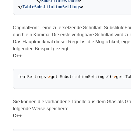
</
SubstitutesTable
>
</
TableSubstitutionSettings
>
OriginalFont - eine zu ersetzende Schriftart, SubstituteFo
durch ein Komma. Die erste verfügbare Schriftart wird z
Das Hauptmerkmal dieser Regel ist die Möglichkeit, eige
folgenden Beispiel gezeigt:
C++
fontSettings
->
get_SubstitutionSettings
()
->
get_Ta
Sie können die vorhandene Tabelle aus dem Glas als G
folgende Weise speichern:
C++