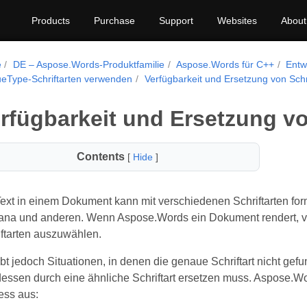
Products
Purchase
Support
Websites
About
e
DE – Aspose.Words-Produktfamilie
Aspose.Words für C++
Entw
ueType-Schriftarten verwenden
Verfügbarkeit und Ersetzung von Schr
rfügbarkeit und Ersetzung vo
Contents
[
Hide
]
ext in einem Dokument kann mit verschiedenen Schriftarten for
ana und anderen. Wenn Aspose.Words ein Dokument rendert, v
iftarten auszuwählen.
ibt jedoch Situationen, in denen die genaue Schriftart nicht g
tdessen durch eine ähnliche Schriftart ersetzen muss. Aspose.W
ess aus: