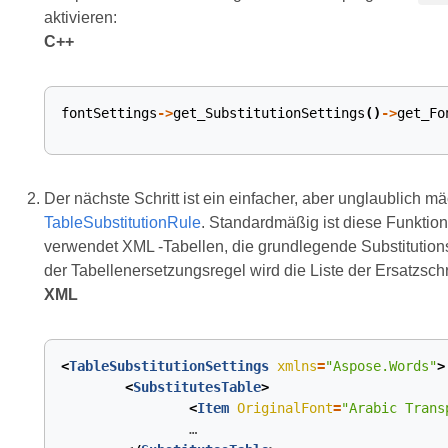
aktivieren:
C++
fontSettings
->
get_SubstitutionSettings
()
->
get_Fo
Der nächste Schritt ist ein einfacher, aber unglaublich
TableSubstitutionRule
. Standardmäßig ist diese Funktion
verwendet XML -Tabellen, die grundlegende Substitution
der Tabellenersetzungsregel wird die Liste der Ersatzsc
XML
<
TableSubstitutionSettings
xmlns
=
"Aspose.Words"
>
<
SubstitutesTable
>
<
Item
OriginalFont
=
"Arabic Trans