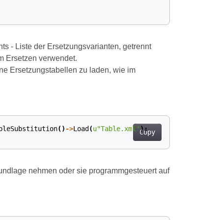
nts - Liste der Ersetzungsvarianten, getrennt
um Ersetzen verwendet.
ne Ersetzungstabellen zu laden, wie im
bleSubstitution
()
->
Load
(
u
"Table.xml"
);
Copy
rundlage nehmen oder sie programmgesteuert auf