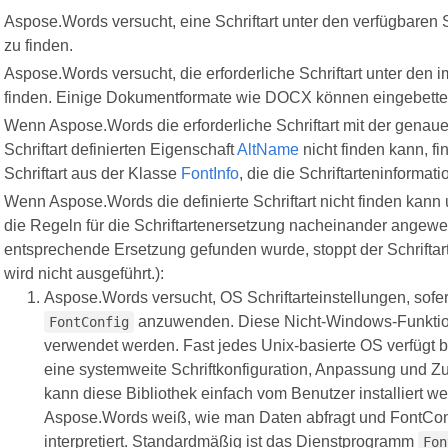
Aspose.Words versucht, eine Schriftart unter den verfügbaren
zu finden.
Aspose.Words versucht, die erforderliche Schriftart unter den 
finden. Einige Dokumentformate wie DOCX können eingebettete
Wenn Aspose.Words die erforderliche Schriftart mit der gena
Schriftart definierten Eigenschaft
AltName
nicht finden kann, f
Schriftart aus der Klasse
FontInfo
, die die Schriftarteninformati
Wenn Aspose.Words die definierte Schriftart nicht finden kann
die Regeln für die Schriftartenersetzung nacheinander angewe
entsprechende Ersetzung gefunden wurde, stoppt der Schriftar
wird nicht ausgeführt.):
Aspose.Words versucht, OS Schriftarteinstellungen, sofe
anzuwenden. Diese Nicht-Windows-Funktio
FontConfig
verwendet werden. Fast jedes Unix-basierte OS verfügt b
eine systemweite Schriftkonfiguration, Anpassung und Z
kann diese Bibliothek einfach vom Benutzer installiert w
Aspose.Words weiß, wie man Daten abfragt und FontCon
interpretiert. Standardmäßig ist das Dienstprogramm
Fon