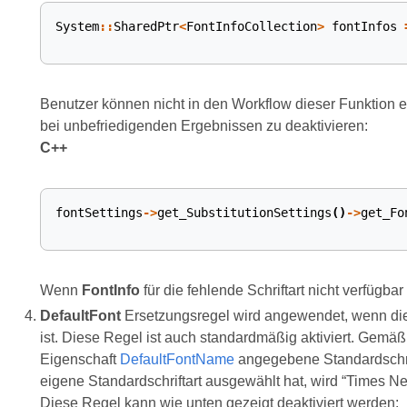
System
::
SharedPtr
<
FontInfoCollection
>
fontInfos
Benutzer können nicht in den Workflow dieser Funktion ei
bei unbefriedigenden Ergebnissen zu deaktivieren:
C++
fontSettings
->
get_SubstitutionSettings
()
->
get_Fo
Wenn
FontInfo
für die fehlende Schriftart nicht verfügbar 
DefaultFont
Ersetzungsregel wird angewendet, wenn di
ist. Diese Regel ist auch standardmäßig aktiviert. Gemäß
Eigenschaft
DefaultFontName
angegebene Standardschri
eigene Standardschriftart ausgewählt hat, wird “Times N
Diese Regel kann wie unten gezeigt deaktiviert werden: