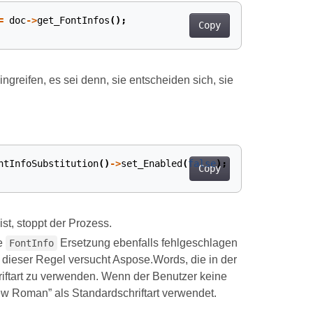
=
doc
->
get_FontInfos
();
Copy
ngreifen, es sei denn, sie entscheiden sich, sie
ntInfoSubstitution
()
->
set_Enabled
(
false
);
Copy
ist, stoppt der Prozess.
e
Ersetzung ebenfalls fehlgeschlagen
FontInfo
 dieser Regel versucht Aspose.Words, die in der
ftart zu verwenden. Wenn der Benutzer keine
ew Roman” als Standardschriftart verwendet.