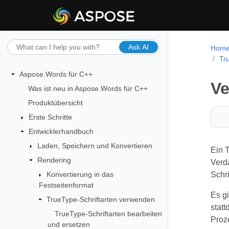
Ask AI
Hom
Tr
Aspose.Words für C++
Ve
Was ist neu in Aspose.Words für C++
Produktübersicht
Erste Schritte
Entwicklerhandbuch
Laden, Speichern und Konvertieren
Ein T
Rendering
Verd
Konvertierung in das
Schr
Festseitenformat
Es g
TrueType-Schriftarten verwenden
stat
TrueType-Schriftarten bearbeiten
Proz
und ersetzen