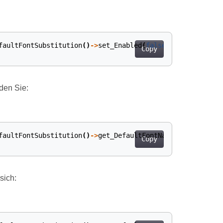
faultFontSubstitution
()
->
set_Enabled
(
false
);
Copy
den Sie:
faultFontSubstitution
()
->
get_DefaultFontName
();
Copy
sich: