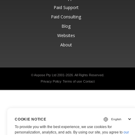
Paid Support
Paid Consulting
Blog
Websites
About
© Aspose Pty Ltd 2001-2026.
All Rights Reserved.
Privacy Policy
Terms of use
Contact
COOKIE NOTICE
To provide you with the best experience, we use cookies for
personalization, analytics, and ads. By using our site, you agree to
our