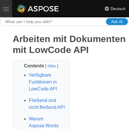
Deutsch
Toggle navigation
Ask AI
Arbeiten mit Dokumenten
mit LowCode API
Contents
[
Hide
]
Verfügbare
Funktionen in
LowCode API
Fließend und
nicht fließend API
Warum
Aspose.Words