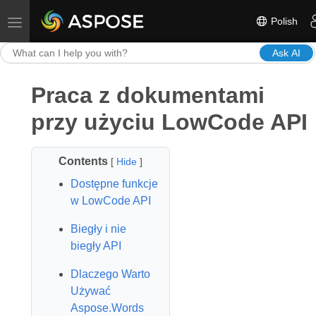
Polish
Toggle navigation
Ask AI
Praca z dokumentami
przy użyciu LowCode API
Contents
[
Hide
]
Dostępne funkcje
w LowCode API
Biegły i nie
biegły API
Dlaczego Warto
Używać
Aspose.Words