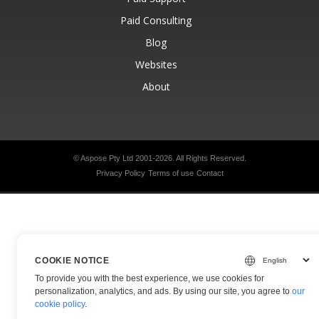
Paid Consulting
Blog
Websites
About
© Aspose Pty Ltd 2001-2026.
All Rights Reserved.
Privacy Policy
Terms of use
Contact
COOKIE NOTICE
To provide you with the best experience, we use cookies for
personalization, analytics, and ads. By using our site, you agree to
our
cookie policy
.