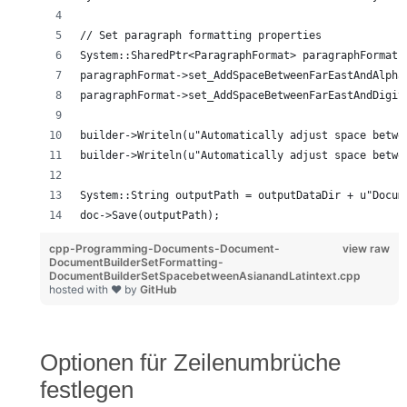
// Set paragraph formatting properties
System::SharedPtr<ParagraphFormat> paragraphFormat 
paragraphFormat->set_AddSpaceBetweenFarEastAndAlpha
paragraphFormat->set_AddSpaceBetweenFarEastAndDigit
builder->Writeln(u"Automatically adjust space betwe
builder->Writeln(u"Automatically adjust space betwe
System::String outputPath = outputDataDir + u"Docum
doc->Save(outputPath);
cpp-Programming-Documents-Document-
view raw
DocumentBuilderSetFormatting-
DocumentBuilderSetSpacebetweenAsianandLatintext.cpp
hosted with ❤ by
GitHub
Optionen für Zeilenumbrüche
festlegen