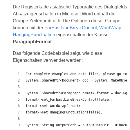
Die Registerkarte asiatische Typografie des Dialogfelds
Absatzeigenschaften in Microsoft Word enthält die
Gruppe Zeilenumbruch. Die Optionen dieser Gruppe
können mit der
FarEastLineBreakControl
,
WordWrap
,
HangingPunctuation
eigenschaften der Klasse
ParagraphFormat
.
Das folgende Codebeispiel zeigt, wie diese
Eigenschaften verwendet werden:
For complete examples and data files, please go to 
System::SharedPtr<Document> doc = System::MakeObjec
System::SharedPtr<ParagraphFormat> format = doc->ge
format->set_FarEastLineBreakControl(false);
format->set_WordWrap(true);
format->set_HangingPunctuation(false);
System::String outputPath = outputDataDir + u"Docum