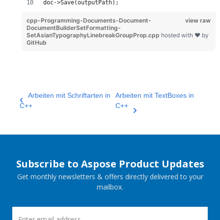
doc->Save(outputPath);
cpp-Programming-Documents-Document-
view raw
DocumentBuilderSetFormatting-
SetAsianTypographyLinebreakGroupProp.cpp
hosted with ❤ by
GitHub
Arbeiten mit Schriftarten in
Arbeiten mit TextBoxes in
C++
C++
Subscribe to Aspose Product Updates
Get monthly newsletters & offers directly delivered to your
mailbox.