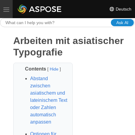
Deutsch
Toggle navigation
Ask AI
Arbeiten mit asiatischer
Typografie
Contents
[
Hide
]
Abstand
zwischen
asiatischem und
lateinischem Text
oder Zahlen
automatisch
anpassen
Optionen für