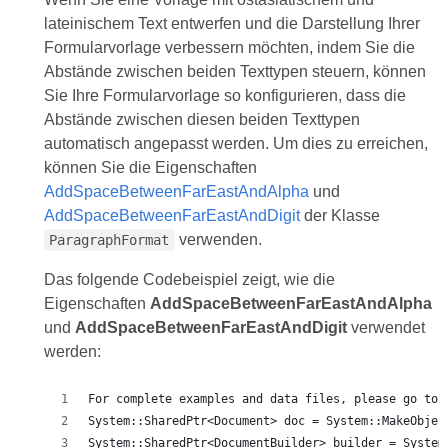
lateinischem Text entwerfen und die Darstellung Ihrer
Formularvorlage verbessern möchten, indem Sie die
Abstände zwischen beiden Texttypen steuern, können
Sie Ihre Formularvorlage so konfigurieren, dass die
Abstände zwischen diesen beiden Texttypen
automatisch angepasst werden. Um dies zu erreichen,
können Sie die Eigenschaften
AddSpaceBetweenFarEastAndAlpha
und
AddSpaceBetweenFarEastAndDigit
der Klasse
verwenden.
ParagraphFormat
Das folgende Codebeispiel zeigt, wie die
Eigenschaften
AddSpaceBetweenFarEastAndAlpha
und
AddSpaceBetweenFarEastAndDigit
verwendet
werden:
For complete examples and data files, please go to 
System::SharedPtr<Document> doc = System::MakeObjec
System::SharedPtr<DocumentBuilder> builder = System