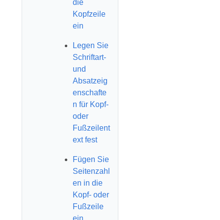
die
Kopfzeile
ein
Legen Sie
Schriftart-
und
Absatzeig
enschafte
n für Kopf-
oder
Fußzeilent
ext fest
Fügen Sie
Seitenzahl
en in die
Kopf- oder
Fußzeile
ein