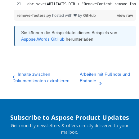
doc.save(ARTIFACTS_DIR + "RemoveContent.remove_foot
remove-footers.py
hosted with ❤ by
GitHub
view raw
Sie können die Beispieldatei dieses Beispiels von
Aspose.Words GitHub
herunterladen.
Inhalte zwischen
Arbeiten mit Fußnote und
Dokumentknoten extrahieren
Endnote
Subscribe to Aspose Product Updates
Get monthly newsletters & offers directly delivered to your
mailbox.