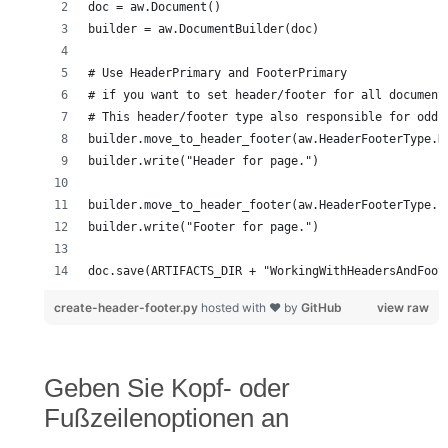
doc.save(ARTIFACTS_DIR + "WorkingWithHeadersAndFoot
create-header-footer.py
hosted with ❤ by
GitHub
view raw
Geben Sie Kopf- oder
Fußzeilenoptionen an