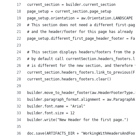
doc.save(ARTIFACTS_DIR + "WorkingWithHeadersAndFoot