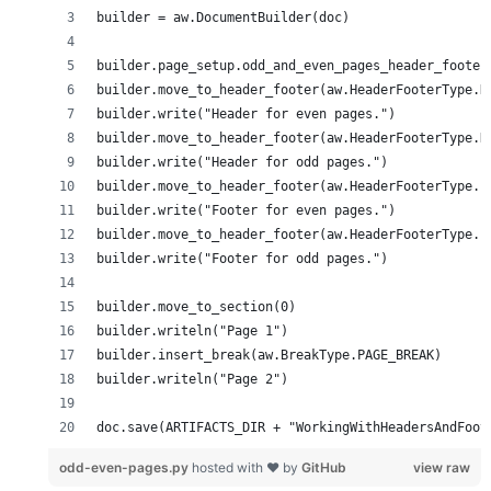
doc.save(ARTIFACTS_DIR + "WorkingWithHeadersAndFoot
odd-even-pages.py
hosted with ❤ by
GitHub
view raw