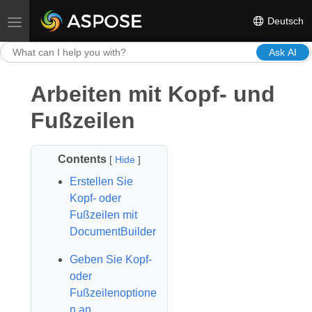
Deutsch
Toggle navigation
Ask AI
Arbeiten mit Kopf- und
Fußzeilen
Contents
[
Hide
]
Erstellen Sie
Kopf- oder
Fußzeilen mit
DocumentBuilder
Geben Sie Kopf-
oder
Fußzeilenoptione
n an