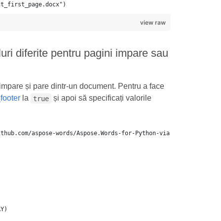
nt_first_page.docx")
view raw
luri diferite pentru pagini impare sau
le impare și pare dintr-un document. Pentru a face
ooter
la
și apoi să specificați valorile
true