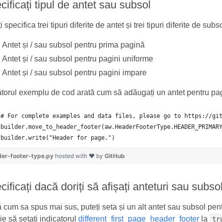
cificați tipul de antet sau subsol
i specifica trei tipuri diferite de antet și trei tipuri diferite de s
Antet și / sau subsol pentru prima pagină
Antet și / sau subsol pentru pagini uniforme
Antet și / sau subsol pentru pagini impare
torul exemplu de cod arată cum să adăugați un antet pentru pa
builder.write("Header for page.")
er-footer-type.py
hosted with ❤ by
GitHub
cificați dacă doriți să afișați anteturi sau subso
cum sa spus mai sus, puteți seta și un alt antet sau subsol pent
ie să setați indicatorul
different_first_page_header_footer
la
tr