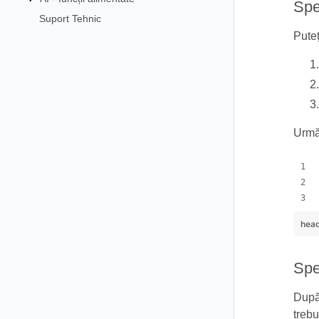
Spe
Suport Tehnic
Puteț
Urmă
head
Spe
După 
trebu