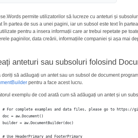
e.Words permite utilizatorilor să lucreze cu anteturi și subsolur
t în partea de sus a unei pagini, iar un subsol este text în parte
utilizate pentru a insera informații care ar trebui repetate pe to
ele paginilor, data creării, informațiile companiei și așa mai de
ați anteturi sau subsoluri folosind Do
doriți să adăugați un antet sau un subsol de document programat
mentBuilder
pentru a face acest lucru.
torul exemplu de cod arată cum să adăugați un antet și un subs