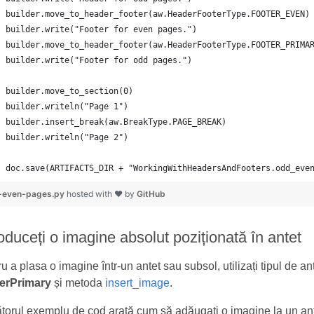
doc.save(ARTIFACTS_DIR + "WorkingWithHeadersAndFooters.odd_eve
-even-pages.py
hosted with ❤ by
GitHub
roduceți o imagine absolut poziționată în antet
u a plasa o imagine într-un antet sau subsol, utilizați tipul de an
erPrimary
și metoda
insert_image
.
torul exemplu de cod arată cum să adăugați o imagine la un ant