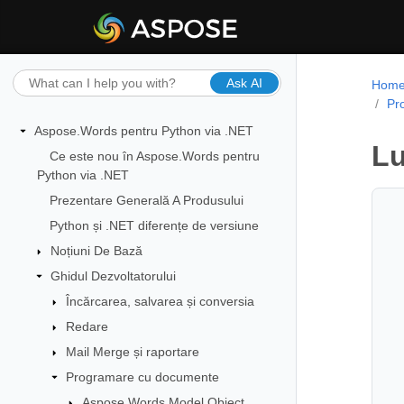
Ask AI
Hom
Pr
Aspose.Words pentru Python via .NET
Lu
Ce este nou în Aspose.Words pentru
Python via .NET
Prezentare Generală A Produsului
Python și .NET diferențe de versiune
Noțiuni De Bază
Ghidul Dezvoltatorului
Încărcarea, salvarea și conversia
Redare
Mail Merge și raportare
Programare cu documente
Aspose.Words Model Obiect