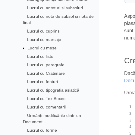
Lucrul cu anteturi și subsoluri
Aspos
Lucrul cu nota de subsol și nota de
final
plasa
sunt 
Lucrul cu cuprins
numer
Lucrul cu marcaje
Lucrul cu mese
Lucrul cu liste
Cre
Lucrul cu paragrafe
Lucrul cu Cratimare
Dacă 
Docu
Lucrul cu fonturi
Lucrul cu tipografia asiatică
Urmă
Lucrul cu TextBoxes
Lucrul cu comentarii
Urmăriți modificările dintr-un
Document
Lucrul cu forme