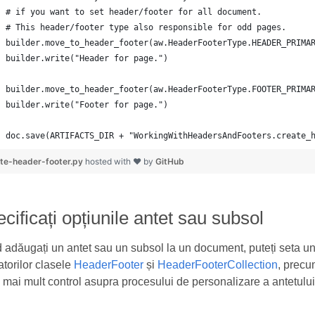
doc.save(ARTIFACTS_DIR + "WorkingWithHeadersAndFooters.create_
te-header-footer.py
hosted with ❤ by
GitHub
cificați opțiunile antet sau subsol
adăugați un antet sau un subsol la un document, puteți seta un
zatorilor clasele
HeaderFooter
și
HeaderFooterCollection
, prec
 mai mult control asupra procesului de personalizare a antetului 