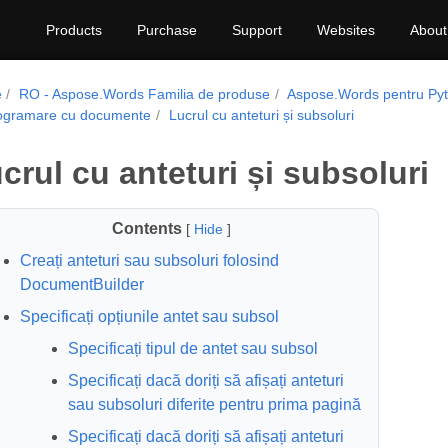
Products
Purchase
Support
Websites
About
e
RO - Aspose.Words Familia de produse
Aspose.Words pentru Pyt
ogramare cu documente
Lucrul cu anteturi și subsoluri
crul cu anteturi și subsoluri
Contents
[
Hide
]
Creați anteturi sau subsoluri folosind
DocumentBuilder
Specificați opțiunile antet sau subsol
Specificați tipul de antet sau subsol
Specificați dacă doriți să afișați anteturi
sau subsoluri diferite pentru prima pagină
Specificați dacă doriți să afișați anteturi