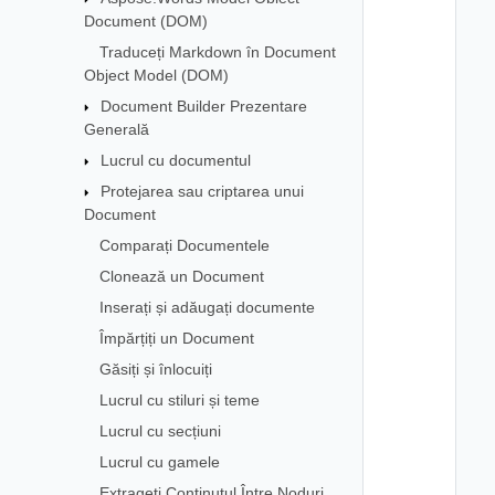
Document (DOM)
Traduceți Markdown în Document
Object Model (DOM)
Document Builder Prezentare
Generală
Lucrul cu documentul
Protejarea sau criptarea unui
Document
Comparați Documentele
Clonează un Document
Inserați și adăugați documente
Împărțiți un Document
Găsiți și înlocuiți
Lucrul cu stiluri și teme
Lucrul cu secțiuni
Lucrul cu gamele
Extrageți Conținutul Între Noduri