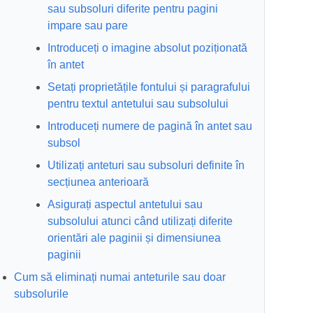
sau subsoluri diferite pentru pagini
impare sau pare
Introduceți o imagine absolut poziționată
în antet
Setați proprietățile fontului și paragrafului
pentru textul antetului sau subsolului
Introduceți numere de pagină în antet sau
subsol
Utilizați anteturi sau subsoluri definite în
secțiunea anterioară
Asigurați aspectul antetului sau
subsolului atunci când utilizați diferite
orientări ale paginii și dimensiunea
paginii
Cum să eliminați numai anteturile sau doar
subsolurile