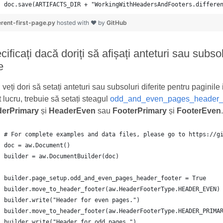
doc.save(ARTIFACTS_DIR + "WorkingWithHeadersAndFooters.differe
erent-first-page.py
hosted with ❤ by
GitHub
ificați dacă doriți să afișați anteturi sau subso
re
 veți dori să setați anteturi sau subsoluri diferite pentru pagini
 lucru, trebuie să setați steagul
odd_and_even_pages_header_f
erPrimary
și
HeaderEven
sau
FooterPrimary
și
FooterEven
.