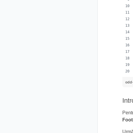
odd
Int
Pentr
Foot
Urmă