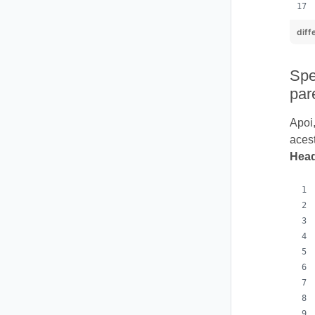
diff
Spec
pa
Apoi,
acest
Head