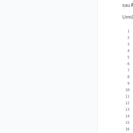
sau
Următ