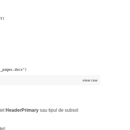
n_pages.docx")
view raw
tet
HeaderPrimary
sau tipul de subsol
et: