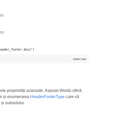
header_footer.docx")
view raw
ele proprietăți avansate. Aspose.Words oferă
um și enumerarea
HeaderFooterType
care vă
și subsolului.