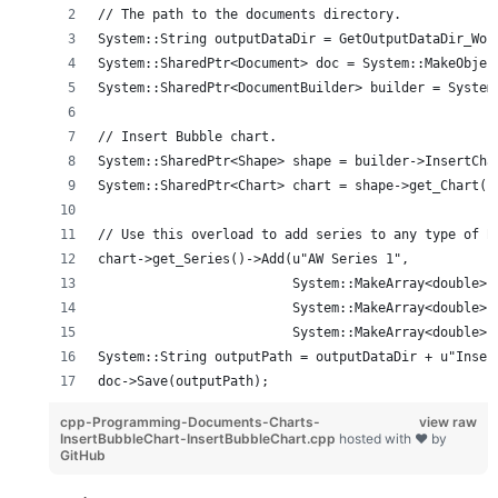
// The path to the documents directory.
System::String outputDataDir = GetOutputDataDir_Wor
System::SharedPtr<Document> doc = System::MakeObjec
System::SharedPtr<DocumentBuilder> builder = System
// Insert Bubble chart.
System::SharedPtr<Shape> shape = builder->InsertCha
System::SharedPtr<Chart> chart = shape->get_Chart()
// Use this overload to add series to any type of B
chart->get_Series()->Add(u"AW Series 1",
                         System::MakeArray<double>(
                         System::MakeArray<double>(
                         System::MakeArray<double>(
System::String outputPath = outputDataDir + u"Inser
doc->Save(outputPath);
cpp-Programming-Documents-Charts-
view raw
InsertBubbleChart-InsertBubbleChart.cpp
hosted with ❤ by
GitHub