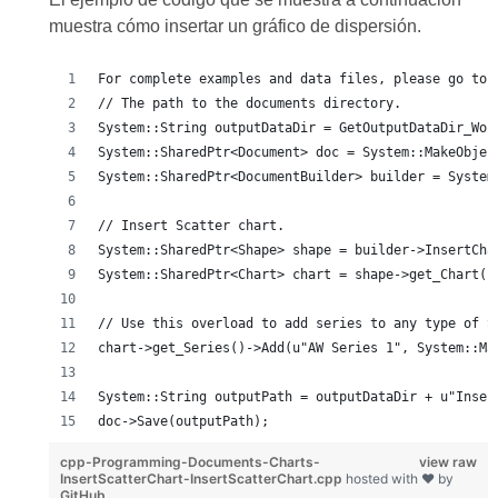
muestra cómo insertar un gráfico de dispersión.
For complete examples and data files, please go to 
// The path to the documents directory.
System::String outputDataDir = GetOutputDataDir_Wor
System::SharedPtr<Document> doc = System::MakeObjec
System::SharedPtr<DocumentBuilder> builder = System
// Insert Scatter chart.
System::SharedPtr<Shape> shape = builder->InsertCha
System::SharedPtr<Chart> chart = shape->get_Chart()
// Use this overload to add series to any type of S
chart->get_Series()->Add(u"AW Series 1", System::Ma
System::String outputPath = outputDataDir + u"Inser
doc->Save(outputPath);
cpp-Programming-Documents-Charts-
view raw
InsertScatterChart-InsertScatterChart.cpp
hosted with ❤ by
GitHub