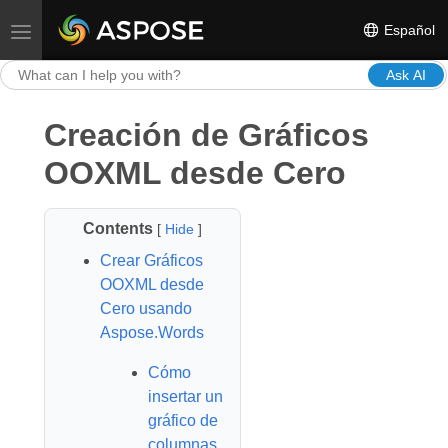
Español
Toggle navigation
Ask AI
Creación de Gráficos
OOXML desde Cero
Contents
[
Hide
]
Crear Gráficos
OOXML desde
Cero usando
Aspose.Words
Cómo
insertar un
gráfico de
columnas