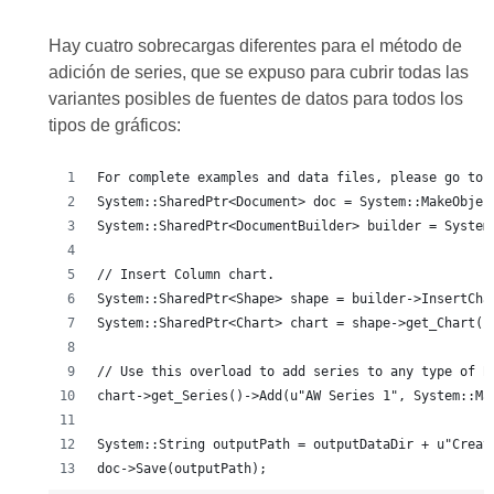
Hay cuatro sobrecargas diferentes para el método de
adición de series, que se expuso para cubrir todas las
variantes posibles de fuentes de datos para todos los
tipos de gráficos:
For complete examples and data files, please go to 
System::SharedPtr<Document> doc = System::MakeObjec
System::SharedPtr<DocumentBuilder> builder = System
// Insert Column chart.
System::SharedPtr<Shape> shape = builder->InsertCha
System::SharedPtr<Chart> chart = shape->get_Chart()
// Use this overload to add series to any type of B
chart->get_Series()->Add(u"AW Series 1", System::Ma
System::String outputPath = outputDataDir + u"Creat
doc->Save(outputPath);