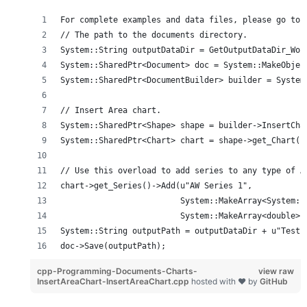
For complete examples and data files, please go to 
// The path to the documents directory.
System::String outputDataDir = GetOutputDataDir_Wor
System::SharedPtr<Document> doc = System::MakeObjec
System::SharedPtr<DocumentBuilder> builder = System
// Insert Area chart.
System::SharedPtr<Shape> shape = builder->InsertCha
System::SharedPtr<Chart> chart = shape->get_Chart()
// Use this overload to add series to any type of A
chart->get_Series()->Add(u"AW Series 1",
                         System::MakeArray<System::
                         System::MakeArray<double>(
System::String outputPath = outputDataDir + u"TestI
doc->Save(outputPath);
cpp-Programming-Documents-Charts-
view raw
InsertAreaChart-InsertAreaChart.cpp
hosted with ❤ by
GitHub