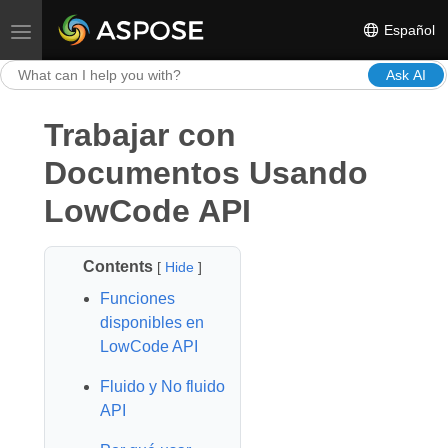
Español
Toggle navigation
Ask AI
Trabajar con
Documentos Usando
LowCode API
Contents
[
Hide
]
Funciones
disponibles en
LowCode API
Fluido y No fluido
API