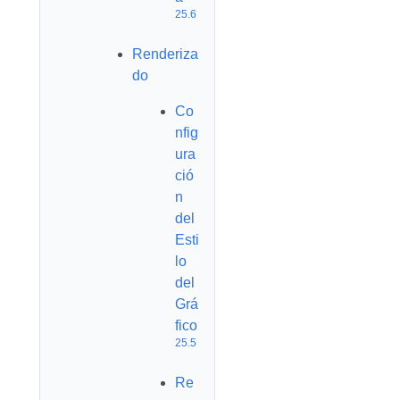
25.6
Renderiza
do
Co
nfig
ura
ció
n
del
Esti
lo
del
Grá
fico
25.5
Re