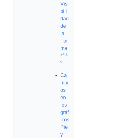
Visi
bili
dad
de
la
For
ma
24.1
0
Ca
mbi
os
en
los
gráf
icos
Pie
y