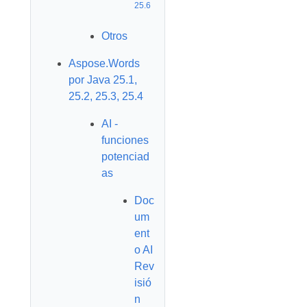
25.6
Otros
Aspose.Words
por Java 25.1,
25.2, 25.3, 25.4
AI -
funciones
potenciad
as
Doc
um
ent
o AI
Rev
isió
n