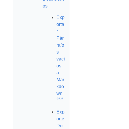
os
Exp
orta
r
Pár
rafo
s
vací
os
a
Mar
kdo
wn
25.5
Exp
orte
Doc