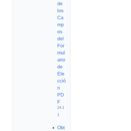
de
los
Ca
mp
os
del
For
mul
ario
de
Ele
cció
n
PD
F
24.1
1
Obt