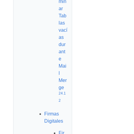
min
ar
Tab
las
vací
as
dur
ant
e
Mai
l
Mer
ge
24.1
2
Firmas
Digitales
Fir