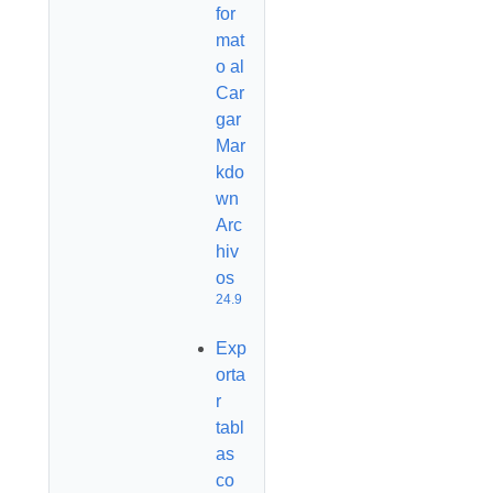
for
mat
o al
Car
gar
Mar
kdo
wn
Arc
hiv
os
24.9
Exp
orta
r
tabl
as
co