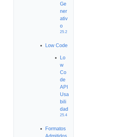
Ge
ner
ativ
o
25.2
Low Code
Lo
w
Co
de
API
Usa
bili
dad
25.4
Formatos
Admitidos