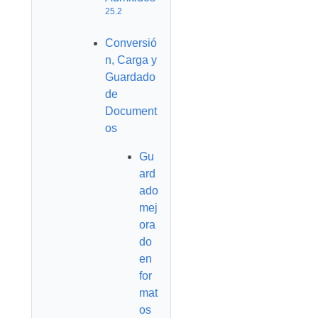
25.2
Conversió
n, Carga y
Guardado
de
Document
os
Gu
ard
ado
mej
ora
do
en
for
mat
os