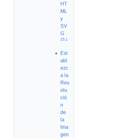
HT
ML
y
SV
G
25.1
Est
abl
ezc
a la
Res
olu
ció
n
de
la
Ima
gen