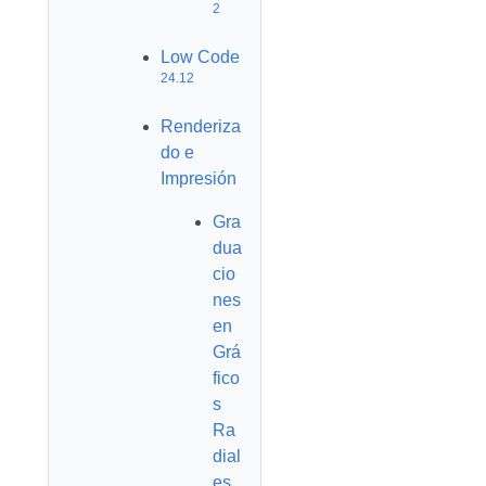
2
Low Code
24.12
Renderiza
do e
Impresión
Gra
dua
cio
nes
en
Grá
fico
s
Ra
dial
es