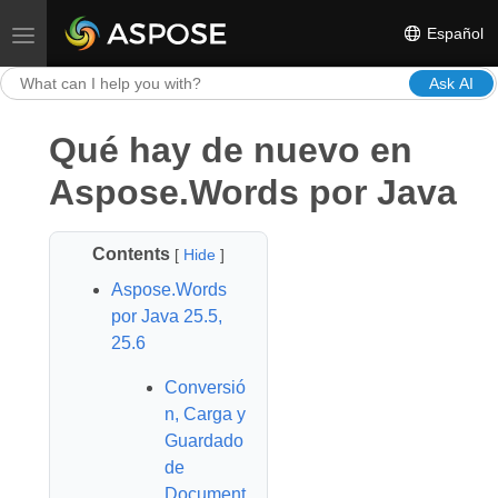
Español
Toggle navigation
Ask AI
Qué hay de nuevo en
Aspose.Words por Java
Contents
[
Hide
]
Aspose.Words
por Java 25.5,
25.6
Conversió
n, Carga y
Guardado
de
Document