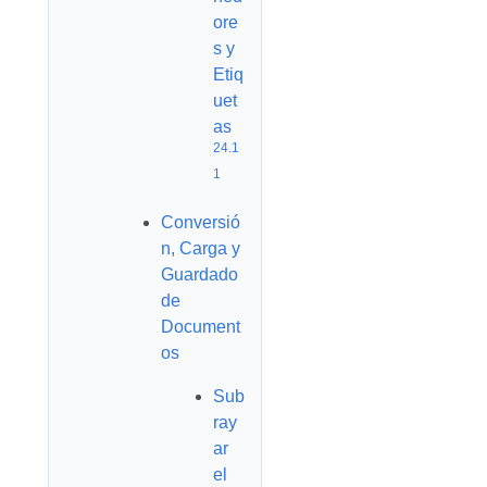
ore
s y
Etiq
uet
as
24.1
1
Conversió
n, Carga y
Guardado
de
Document
os
Sub
ray
ar
el