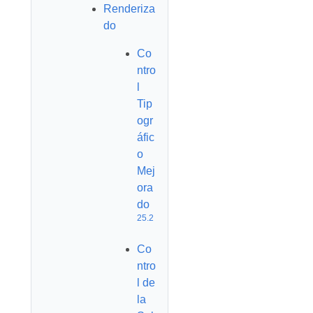
Renderiza
do
Co
ntro
l
Tip
ogr
áfic
o
Mej
ora
do
25.2
Co
ntro
l de
la