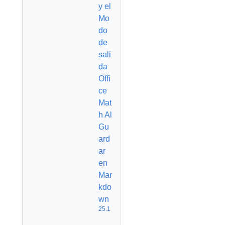
y el
Mo
do
de
sali
da
Offi
ce
Mat
h Al
Gu
ard
ar
en
Mar
kdo
wn
25.1