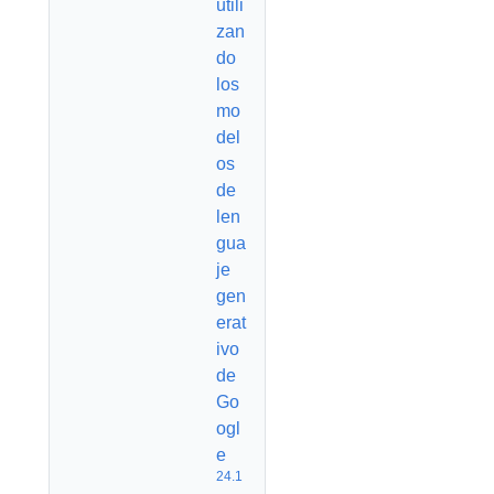
utili
zan
do
los
mo
del
os
de
len
gua
je
gen
erat
ivo
de
Go
ogl
e
24.1