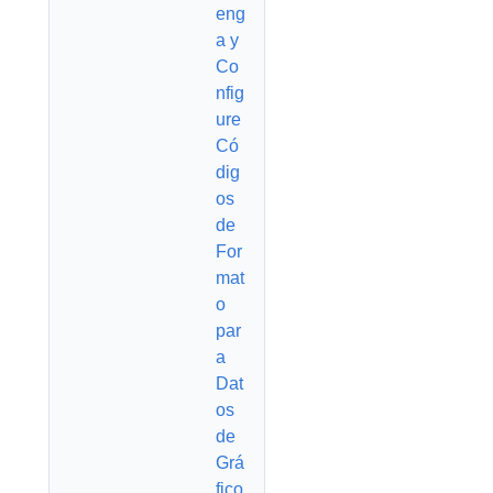
eng
a y
Co
nfig
ure
Có
dig
os
de
For
mat
o
par
a
Dat
os
de
Grá
fico