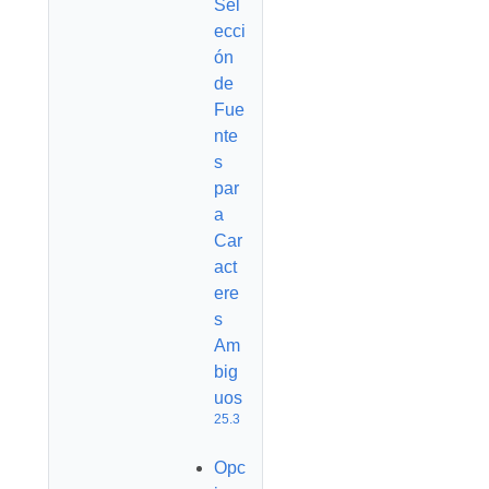
Sel
ecci
ón
de
Fue
nte
s
par
a
Car
act
ere
s
Am
big
uos
25.3
Opc