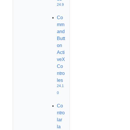
24.9
Co
mm
and
Butt
on
Acti
veX
Co
ntro
les
24.1
0
Co
ntro
lar
la