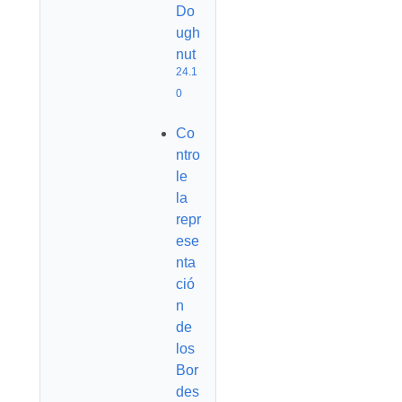
Do
ugh
nut
24.1
0
Co
ntro
le
la
repr
ese
nta
ció
n
de
los
Bor
des