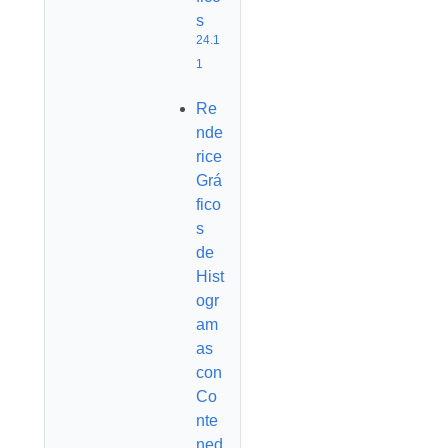
s
24.1
1
Re
nde
rice
Grá
fico
s
de
Hist
ogr
am
as
con
Co
nte
ned