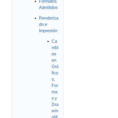
Formatos
Admitidos
Renderiza
do e
Impresión
Ca
mbi
os
en
Grá
fico
s,
For
ma
s y
Dra
win
gM