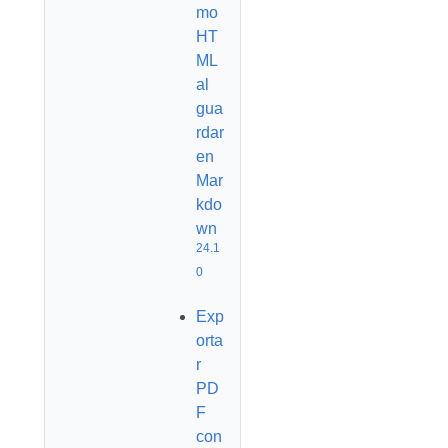
mo
HT
ML
al
gua
rdar
en
Mar
kdo
wn
24.1
0
Exp
orta
r
PD
F
con