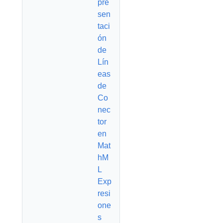
pre
sen
taci
ón
de
Lín
eas
de
Co
nec
tor
en
Mat
hM
L
Exp
resi
one
s