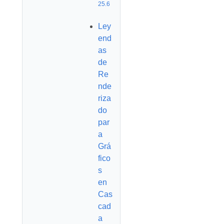
25.6
Ley
end
as
de
Re
nde
riza
do
par
a
Grá
fico
s
en
Cas
cad
a