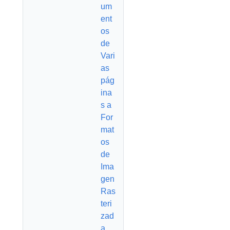
um
ent
os
de
Vari
as
pág
ina
s a
For
mat
os
de
Ima
gen
Ras
teri
zad
a