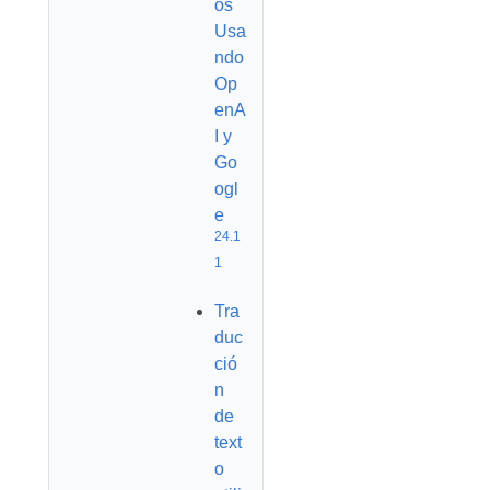
os
Usa
ndo
Op
enA
I y
Go
ogl
e
24.1
1
Tra
duc
ció
n
de
text
o