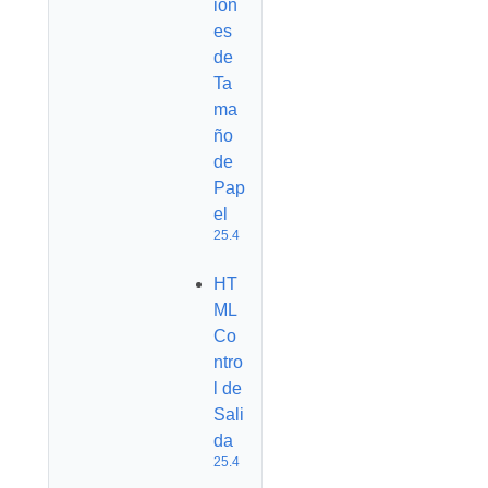
ion
es
de
Ta
ma
ño
de
Pap
el
25.4
HT
ML
Co
ntro
l de
Sali
da
25.4